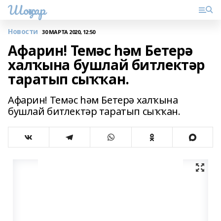
Шоңҡар
Новости
30 МАРТА 2020, 12:50
Афарин! Темәс һәм Бетерә
халҡына бушлай битлектәр
таратып сыҡҡан.
Афарин! Темәс һәм Бетерә халҡына
бушлай битлектәр таратып сыҡҡан.