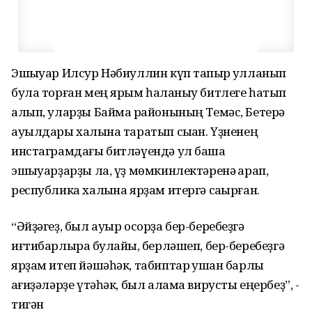
Эшҡыуар Илсур Нәбиуллин күп тапҡыр ҡулланып
була торған мең ярым һаҡланыу битлеге һатып
алып, уларҙы Баймаҡ районының Темәс, Бетерә
ауылдары халҡына таратып сыҡҡан. Үҙненең
инстаграмдағы битләүендә ул башҡа
эшҡыуарҙарҙы ла, үҙ мөмкинлектәренә ҡарап,
республика халҡына ярҙам итергә саҡырған.
“Әйҙәгеҙ, был ауыр осорҙа бер-беребеҙгә
иғтибарлыраҡ булайыҡ, берләшеп, бер-беребеҙгә
ярҙам итеп йәшәһәк, табиптар ҡушҡан барлыҡ
ҡағиҙәләрҙе үтәһәк, был алама вирусты еңербеҙ”, -
тигән