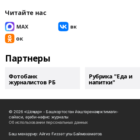
Читайте нас
Партнеры
Фотобанк
Рубрика "Еда и
журналистов РБ
напитки"
© 2026 «Шоңҡар» - Башҡортостан йәштәренәң ижтимағи-
сәйәси, әҙәби-нәфис журналы
Об использовании персональных данных
Баш мөхәррир: Айгиз Ғиззәт улы Баймөхәмәтов