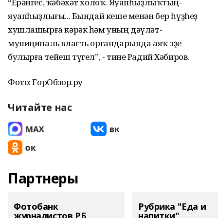
“Ерәнгес, ҡәбәхәт холоҡ. Яуапһыҙлыҡтың-
яуапһыҙлығы... Бындай кеше менән бер һүҙһеҙ
хушлашырға кәрәк һәм уның дәүләт-
муниципаль власть органдарында аяҡ эҙе
булырға тейеш түгел”, - тине Радий Хәбиров.
Фото: ГорОбзор.ру
Читайте нас
Партнеры
Фотобанк
Рубрика "Еда и
журналистов РБ
напитки"