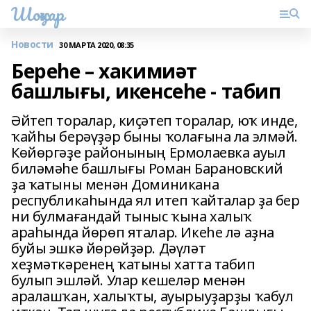
Шоңҡар
Новости
30 МАРТА 2020, 08:35
Береһе – хакимиәт
башлығы, икенсеһе - табип
Әйтеп торалар, киҫәтеп торалар, юҡ инде,
ҡайһы берәүҙәр быны ҡолағына ла элмәй.
Көйөргәҙе районының Ермолаевка ауыл
биләмәһе башлығы Роман Барановский
ҙа ҡатыны менән Доминикана
республикаһында ял итеп ҡайталар ҙа бер
ни булмағандай тыныс ҡына халыҡ
араһында йөрөп яталар. Икеһе лә аҙна
буйы эшкә йөрөйҙәр. Дәүләт
хеҙмәткәренең ҡатыны хатта табип
булып эшләй. Улар кешеләр менән
аралашҡан, халыҡты, ауырыуҙарҙы ҡабул