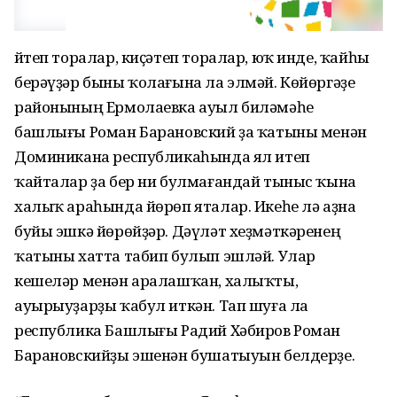
Әйтеп торалар, киҫәтеп торалар, юҡ инде, ҡайһы
берәүҙәр быны ҡолағына ла элмәй. Көйөргәҙе
районының Ермолаевка ауыл биләмәһе
башлығы Роман Барановский ҙа ҡатыны менән
Доминикана республикаһында ял итеп
ҡайталар ҙа бер ни булмағандай тыныс ҡына
халыҡ араһында йөрөп яталар. Икеһе лә аҙна
буйы эшкә йөрөйҙәр. Дәүләт хеҙмәткәренең
ҡатыны хатта табип булып эшләй. Улар
кешеләр менән аралашҡан, халыҡты,
ауырыуҙарҙы ҡабул иткән. Тап шуға ла
республика Башлығы Радий Хәбиров Роман
Барановскийҙы эшенән бушатыуын белдерҙе.