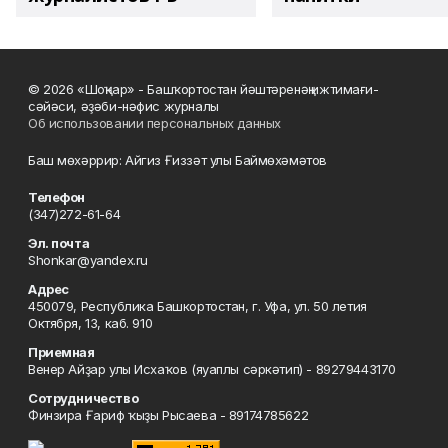
© 2026 «Шоңҡар» - Башҡортостан йәштәренәң ижтимағи-
сәйәси, әҙәби-нәфис журналы
Об использовании персональных данных
Баш мөхәррир: Айгиз Ғиззәт улы Баймөхәмәтов
Телефон
(347)272-61-64
Эл. почта
Shonkar@yandex.ru
Адрес
450079, Республика Башкортостан, г. Уфа, ул. 50 летия
Октября, 13, каб. 910
Приемная
Венер Айҙар улы Исхаҡов (яуаплы сәркәтип) - 89279443170
Сотрудничество
Финзира Ғариф ҡыҙы Рысаева - 89174785622