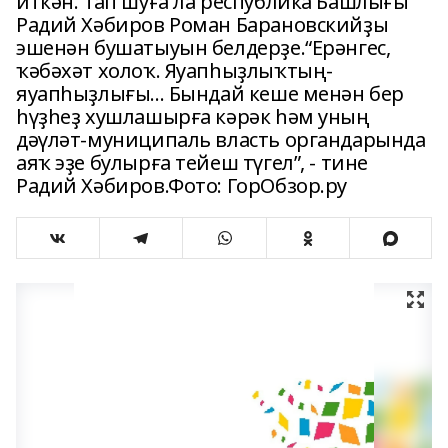
иткән. Тап шуға ла республика Башлығы
Радий Хәбиров Роман Барановскийҙы
эшенән бушатыуын белдерҙе.“Ерәнгес,
ҡәбәхәт холоҡ. Яуапһыҙлыҡтың-
яуапһыҙлығы... Бындай кеше менән бер
һүҙһеҙ хушлашырға кәрәк һәм уның
дәүләт-муниципаль власть органдарында
аяҡ эҙе булырға тейеш түгел”, - тине
Радий Хәбиров.Фото: ГорОбзор.ру