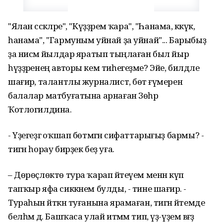
"Ялан сәскәләре", "Күҙҙәремә ҡара", "Һанама, кәкүк,
һанама", "Гармуным уйнай ҙа уйнай"... Барыбыҙ
ҙа нисәмә йылдар яратып тыңлаған был йыр
һүҙҙәренең авторы кем тиһегеҙме? Эйе, билдәле
шағирә, талантлы журналист, бөтә ғүмерен
балалар матбуғатына арнаған Зөһрә
Ҡотлогилдина.
- Үҙегеҙгә оҡшап бөтмәгән сифаттарығыҙ бармы? -
тигән һорау бирҙек беҙ уға.
– Дөрөҫлөктө тура ҡарап әйтеүем менән күп
тапҡыр яфа сиккәнем булды, - тине шағирә. -
Тураһын әйткән туғанына ярамаған, тигән әйтемде
белһәм дә. Башҡаса улай итмәм тип, үҙ-үҙемә вәғәҙә