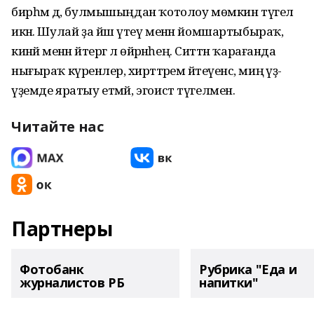
бирһәм дә, булмышыңдан ҡотолоу мөмкин түгел
икән. Шулай ҙа йәш үтеү менән йомшартыбыраҡ,
кинәйә менән әйтергә лә өйрәнәһең. Ситтән ҡарағанда
нығыраҡ күренәлер, әхирәттәрем әйтеүенсә, миңә үҙ-
үҙемде яратыу етмәй, эгоист түгелмен.
Читайте нас
Партнеры
Фотобанк
Рубрика "Еда и
журналистов РБ
напитки"