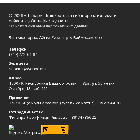
© 2026 «Шоңҡар» - Башҡортостан йәштәренәң ижтимағи-
сәйәси, әҙәби-нәфис журналы
Об использовании персональных данных
Баш мөхәррир: Айгиз Ғиззәт улы Баймөхәмәтов
Телефон
(347)272-61-64
Эл. почта
Shonkar@yandex.ru
Адрес
450079, Республика Башкортостан, г. Уфа, ул. 50 летия
Октября, 13, каб. 910
Приемная
Венер Айҙар улы Исхаҡов (яуаплы сәркәтип) - 89279443170
Сотрудничество
Финзира Ғариф ҡыҙы Рысаева - 89174785622