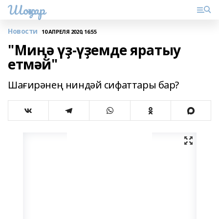
Шоңҡар
Новости
10 АПРЕЛЯ 2020, 16:55
"Миңә үҙ-үҙемде яратыу
етмәй"
Шағирәнең ниндәй сифаттары бар?