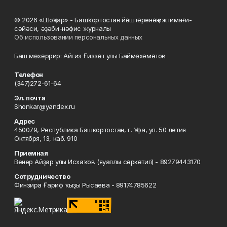
© 2026 «Шоңҡар» - Башҡортостан йәштәренәң ижтимағи-
сәйәси, әҙәби-нәфис журналы
Об использовании персональных данных
Баш мөхәррир: Айгиз Ғиззәт улы Баймөхәмәтов
Телефон
(347)272-61-64
Эл. почта
Shonkar@yandex.ru
Адрес
450079, Республика Башкортостан, г. Уфа, ул. 50 летия
Октября, 13, каб. 910
Приемная
Венер Айҙар улы Исхаҡов (яуаплы сәркәтип) - 89279443170
Сотрудничество
Финзира Ғариф ҡыҙы Рысаева - 89174785622