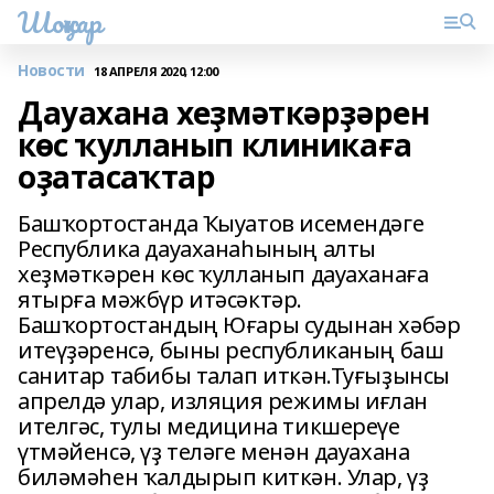
Шоңҡар
Новости
18 АПРЕЛЯ 2020, 12:00
Дауахана хеҙмәткәрҙәрен
көс ҡулланып клиникаға
оҙатасаҡтар
Башҡортостанда Ҡыуатов исемендәге
Республика дауаханаһының алты
хеҙмәткәрен көс ҡулланып дауаханаға
ятырға мәжбүр итәсәктәр.
Башҡортостандың Юғары судынан хәбәр
итеүҙәренсә, быны республиканың баш
санитар табибы талап иткән.Туғыҙынсы
апрелдә улар, изляция режимы иғлан
ителгәс, тулы медицина тикшереүе
үтмәйенсә, үҙ теләге менән дауахана
биләмәһен ҡалдырып киткән. Улар, үҙ