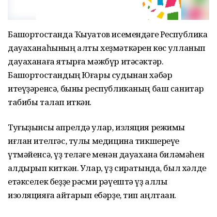
Башҡортостанда Ҡыуатов исемендәге Республика
дауаханаһының алты хеҙмәткәрен көс ҡулланып
дауаханаға ятырға мәжбүр итәсәктәр.
Башҡортостандың Юғары судынан хәбәр
итеүҙәренсә, быны республиканың баш санитар
табибы талап иткән.
Туғыҙынсы апрелдә улар, изляция режимы
иғлан ителгәс, тулы медицина тикшереүе
үтмәйенсә, үҙ теләге менән дауахана биләмәһен
ҡалдырып киткән. Улар, үҙ сиратында, был хәлде
етәкселек беҙҙе рәсми рәүештә үҙ аллы
изоляцияға ҡайтарып ебәрҙе, тип аңлтаҡан.