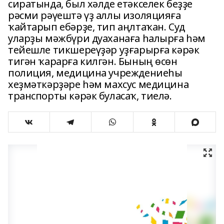
сиратында, был хәлде етәкселек беҙҙе
рәсми рәүештә үҙ аллы изоляцияға
ҡайтарып ебәрҙе, тип аңлтаҡан. Суд
уларҙы мәжбүри дуаханаға һалырға һәм
тейешле тикшереүҙәр уҙғарырға кәрәк
тигән ҡарарға килгән. Бының өсөн
полиция, медицина учреждениеһы
хеҙмәткәрҙәре һәм махсус медицина
транспорты кәрәк буласаҡ, тиелә.