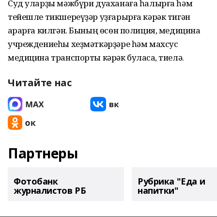
Суд уларҙы мәжбүри дуаханаға һалырға һәм
тейешле тикшереүҙәр уҙғарырға кәрәк тигән
ҡарарға килгән. Бының өсөн полиция, медицина
учреждениеһы хеҙмәткәрҙәре һәм махсус
медицина транспорты кәрәк буласаҡ, тиелә.
Читайте нас
Партнеры
Фотобанк
Рубрика "Еда и
журналистов РБ
напитки"