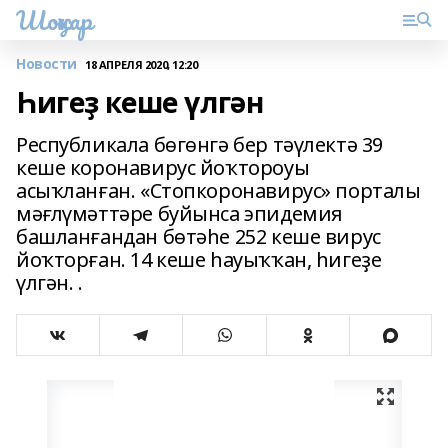
Шоңҡар
Новости
18 АПРЕЛЯ 2020, 12:20
Һигеҙ кеше үлгән
Республикала бөгөнгә бер тәүлектә 39
кеше коронавирус йоҡтороуы
асыҡланған. «Стопкоронавирус» порталы
мәғлүмәттәре буйынса эпидемия
башланғандан бөтәһе 252 кеше вирус
йоҡторған. 14 кеше һауыҡҡан, һигеҙе
үлгән. .