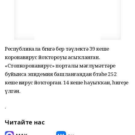
Республикала бөгөнгә бер тәүлектә 39 кеше
коронавирус йоҡтороуы асыҡланған.
«Стопкоронавирус» порталы мәғлүмәттәре
буйынса эпидемия башланғандан бөтәһе 252
кеше вирус йоҡторған. 14 кеше һауыҡҡан, һигеҙе
үлгән.
.
Читайте нас