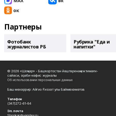
Партнеры
Фотобанк
Рубрика "Еда и
журналистов РБ
напитки"
© 2026 «Шоңҡар» - Башҡортостан йәштәренәң ижтимағи-
сәйәси, әҙәби-нәфис журналы
Об использовании персональных данных
Баш мөхәррир: Айгиз Ғиззәт улы Баймөхәмәтов
Телефон
(347)272-61-64
Эл. почта
Shonkar@yandex.ru