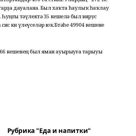
тарҙа дауалана. Был хаҡта һаулыҡ һаҡлау
 Һуңғы тәүлектә 35 кешелә был вирус
өнсө көн үлеүселәр юҡ.Бөтәһе 49904 кешене
 5966 кешенең был яман ауырыуға тарыуы
Рубрика "Еда и напитки"