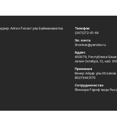
ррир: Айгиз Ғиззәт улы Баймөхәмәтов
Телефон
(347)272-61-64
Эл. почта
Shonkar@yandex.ru
Адрес
450079, Республика Башкор
летия Октября, 13, каб. 91
Приемная
Венер Айҙар улы Исхаҡов 
89279443170
Сотрудничество
Финзира Ғариф ҡыҙы Рыса