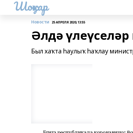
Шоңҡар
Новости
25 АПРЕЛЯ 2020, 13:55
Әлдә үлеүселәр
Был хаҡта һаулыҡ һаҡлау минист
Бөгөнгә республикала коронавирус йо