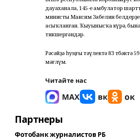
дауаханала, 145-е амбулатор шарт
министы Максим Забелин белдерҙе.
асыҡланған. Ҡыуынысҡа күрә, бына өс
тикшергәндәр.
Рәсәйҙә һуңғы тәүлектә 83 төбәктә
мәғлүм.
Читайте нас
Партнеры
Фотобанк журналистов РБ