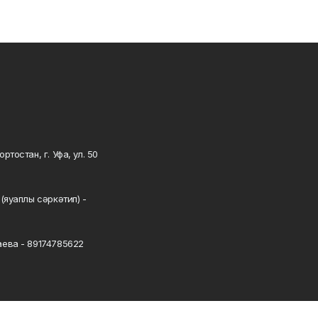
тостан, г. Уфа, ул. 50
0
(яуаплы сәркәтип) -
ева - 89174785622