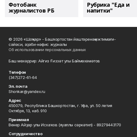
Фотобанк
Рубрика "Еда и
журналистов РБ
напитки"
© 2026 «Шоңҡар» - Башҡортостан йәштәренәң ижтимағи-
сәйәси, әҙәби-нәфис журналы
Об использовании персональных данных
Баш мөхәррир: Айгиз Ғиззәт улы Баймөхәмәтов
Телефон
(347)272-61-64
Эл. почта
Shonkar@yandex.ru
Адрес
450079, Республика Башкортостан, г. Уфа, ул. 50 летия
Октября, 13, каб. 910
Приемная
Венер Айҙар улы Исхаҡов (яуаплы сәркәтип) - 89279443170
Сотрудничество