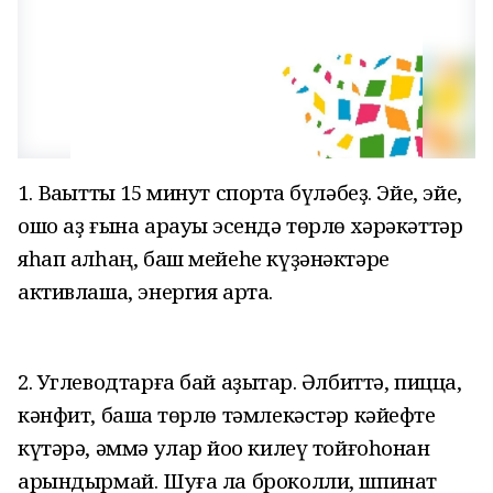
1. Ваҡытты 15 минут спортҡа бүләбеҙ. Эйе, эйе,
ошо аҙ ғына арауыҡ эсендә төрлө хәрәкәттәр
яһап алһаң, баш мейеһе күҙәнәктәре
активлаша, энергия арта.
2. Углеводтарға бай аҙыҡтар. Әлбиттә, пицца,
кәнфит, башҡа төрлө тәмлекәстәр кәйефте
күтәрә, әммә улар йоҡо килеү тойғоһонан
арындырмай. Шуға ла броколли, шпинат