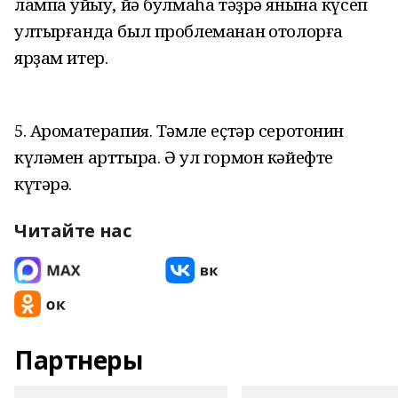
лампа ҡуйыу, йә булмаһа тәҙрә янына күсеп
ултырғанда был проблеманан ҡотолорға
ярҙам итер.
5. Ароматерапи
Тәмле еҫтәр серотонин
я.
күләмен арттыра. Ә ул гормон кәйефте
күтәрә.
Читайте нас
Партнеры