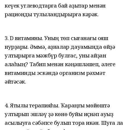
кеүек углеводтарға бай аҙыҡтар менән
рационды тулыландырырға кәрәк.
3. D витамины. Уның төп сығанағы ҡояш
нурҙары. Әммә, аҙналар дауамында өйҙә
ултырырға мәжбүр булғас, уны ҡайҙан
алаһың? Табип менән кәңәшләшеп, әлеге
витаминды эскәндә организм рәхмәт
әйтәсәк.
4. Яҡтылыҡ терапияһы. Ҡараңғы мөйөштә
ултырып эшләү ҙә көнө буйы иҫнәп ауыҙ
асылыуға сәбәпсе булып тора икән. Шуға ла