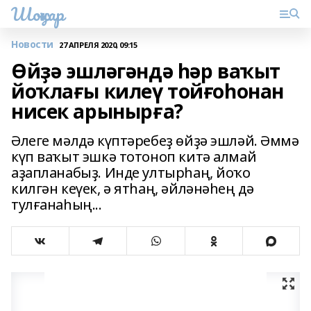
Шоңҡар
Новости
27 АПРЕЛЯ 2020, 09:15
Өйҙә эшләгәндә һәр ваҡыт
йоҡлағы килеү тойғоһонан
нисек арынырға?
Әлеге мәлдә күптәребеҙ өйҙә эшләй. Әммә
күп ваҡыт эшкә тотоноп китә алмай
аҙапланабыҙ. Инде ултырһаң, йоҡо
килгән кеүек, ә ятһаң, әйләнәһең дә
тулғанаһың...