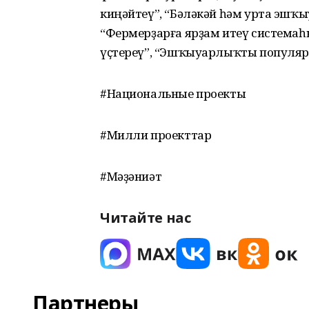
киңәйтеү”, “Бәләкәй һәм урта эшҡ
“Фермерҙарға ярҙам итеү система
үҫтереү”, “Эшҡыуарлыҡты популя
#Национальные проекты
#Милли проекттар
#Мәҙәниәт
Читайте нас
Партнеры