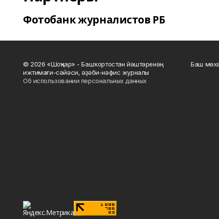
Фотобанк журналистов РБ
© 2026 «Шоңҡар» - Башҡортостан йәштәренәң
Баш мөхә
ижтимағи-сәйәси, әҙәби-нәфис журналы
Об использовании персональных данных