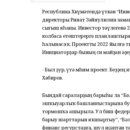
Республика Хөкүмәтендә үткән “Инве
директоры Ринат Зәйнулилин заман
сығыш яһаны. Инвестор тәүлегенә 
колбаса етештерергә планлаштыра. Т
һалынасаҡ. Проектты 2022 йылға 
Инициаторҙар бының өсөн майҙан әҙе
- Был ҙур, үтә мөһим проект. Беҙҙең
Хәбиров.
Бындай сараларҙың барыһы ла “Бә
эшҡыуарлыҡ башланғыстарына бул
тормошҡа ашырыла. Ул биш федер
барыу шарттарын яҡшыртыу”, “Бә
финанс ресурстарға, шул иҫәптән