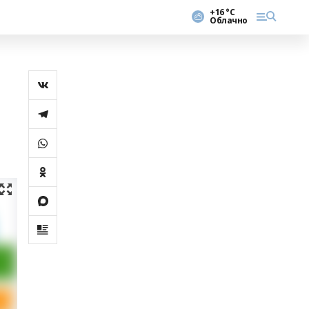
+16 °С
Облачно