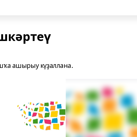
эшкәртеү
шҡа ашырыу күҙаллана.