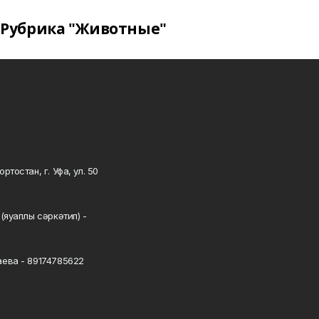
Рубрика "Животные"
тостан, г. Уфа, ул. 50
0
(яуаплы сәркәтип) -
ева - 89174785622