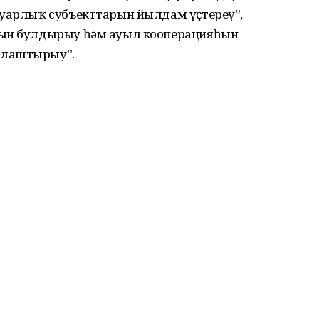
ыуарлыҡ субъекттарын йылдам үҫтереү”,
һын булдырыу һәм ауыл кооперацияһын
рлаштырыу”.