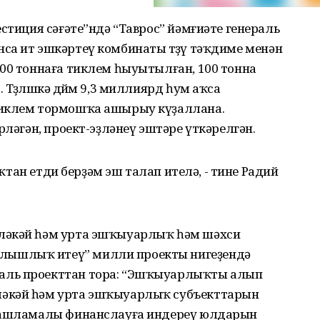
стиция сәғәте”ндә “Таврос” йәмғиәте генераль
са ит эшкәртеү комбинаты төҙөү тәҡдиме менән
200 тоннаға тиклем һыуытылған, 100 тонна
өҙөлөшкә дөйөм 9,3 миллиярд һум аҡса
тиклем тормошҡа ашырыу күҙаллана.
рләгән, проект-эҙләнеү эштәре үткәрелгән.
 яҡтан етди берҙәм эш талап ителә, - тине Радий
ләкәй һәм урта эшҡыуарлыҡ һәм шәхси
ышлыҡ итеү” милли проекты нигеҙендә
аль проекттан тора: “Эшҡыуарлыҡты алып
ләкәй һәм урта эшҡыуарлыҡ субъекттарын
 ташламалы финанслауға индереү юлдарын