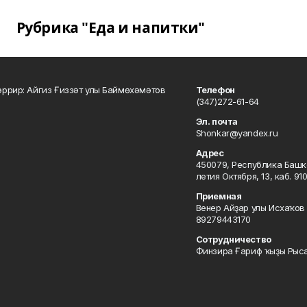
Рубрика "Еда и напитки"
ррир: Айгиз Ғиззәт улы Баймөхәмәтов
Телефон
(347)272-61-64
Эл. почта
Shonkar@yandex.ru
Адрес
450079, Республика Башкор
летия Октября, 13, каб. 91
Приемная
Венер Айҙар улы Исхаҡов 
89279443170
Сотрудничество
Финзира Ғариф ҡыҙы Рыса