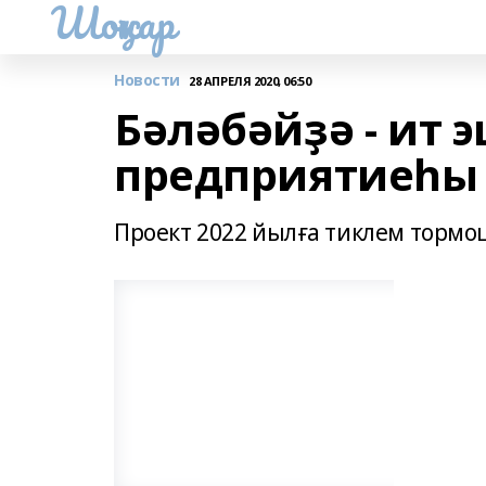
Шоңҡар
Новости
28 АПРЕЛЯ 2020, 06:50
Бәләбәйҙә - ит 
предприятиеһы
Проект 2022 йылға тиклем тормо