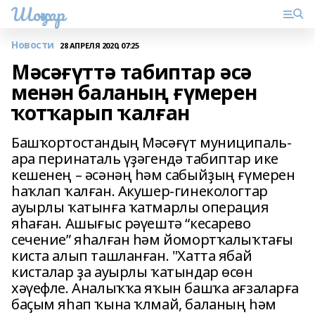
Шоңҡар
Новости
28 АПРЕЛЯ 2020, 07:25
Мәсәғүттә табиптар әсә
менән баланың ғүмерен
ҡотҡарып ҡалған
Башҡортостандың Мәсәғүт муниципаль-
ара перинаталь үҙәгендә табиптар ике
кешенең – әсәнәң һәм сабыйҙың ғүмерен
һаҡлап ҡалған. Акушер-гинекологтар
ауырлы ҡатынға ҡатмарлы операция
яһаған. Ашығыс рәүештә “кесарево
сечение” яһалған һәм йомортҡалыҡтағы
киста алып ташланған. "Хатта ябай
кисталар ҙа ауырлы ҡатындар өсөн
хәүефле. Аналыҡҡа яҡын башҡа ағзаларға
баҫым яһап ҡына ҡлмай, баланың һәм