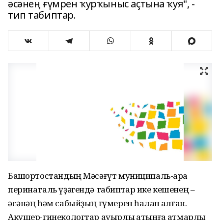
әсәнең ғүмрен ҡурҡыныс аҫтына ҡуя", -
тип табиптар.
Башҡортостандың Мәсәғүт муниципаль-ара
перинаталь үҙәгендә табиптар ике кешенең –
әсәнәң һәм сабыйҙың ғүмерен һаҡлап ҡалған.
Акушер-гинекологтар ауырлы ҡатынға ҡатмарлы