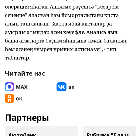
операция яһаған. Ашығыс рәүештә “кесарево
сечение” яһалған һәм йомортҡалыҡтағы киста
алып ташланған. "Хатта ябай кисталар ҙа
ауырлы ҡатындар өсөн хәүефле. Аналыҡҡа яҡын
башҡа ағзаларға баҫым яһап ҡына ҡлмай, баланың
һәм әсәнең ғүмрен ҡурҡыныс аҫтына ҡуя", - тип
табиптар.
Читайте нас
Партнеры
Фотобанк
Рубрика "Еда и