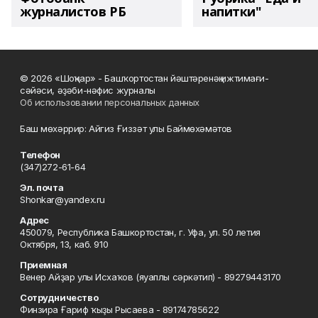
журналистов РБ
напитки"
© 2026 «Шоңҡар» - Башҡортостан йәштәренәң ижтимағи-
сәйәси, әҙәби-нәфис журналы
Об использовании персональных данных
Баш мөхәррир: Айгиз Ғиззәт улы Баймөхәмәтов
Телефон
(347)272-61-64
Эл. почта
Shonkar@yandex.ru
Адрес
450079, Республика Башкортостан, г. Уфа, ул. 50 летия
Октября, 13, каб. 910
Приемная
Венер Айҙар улы Исхаҡов (яуаплы сәркәтип) - 89279443170
Сотрудничество
Финзира Ғариф ҡыҙы Рысаева - 89174785622