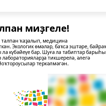
лпан миҙгеле!
 талпан ҡаҙалып, медицина
ән. Экологик өмәләр, баҡса эштәре, байра
ы ла күбәйеүе бар. Шуға ла табиптар барыһ
р лабораторияларҙа тикшерелә, әлегә
йоҡтороусылар теркәлмәгән.