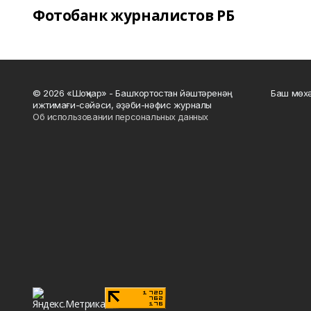
Фотобанк журналистов РБ
© 2026 «Шоңҡар» - Башҡортостан йәштәренәң
Баш мөхә
ижтимағи-сәйәси, әҙәби-нәфис журналы
Об использовании персональных данных