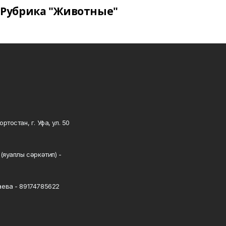
Рубрика "Животные"
тостан, г. Уфа, ул. 50
0
(яуаплы сәркәтип) -
ева - 89174785622