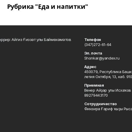
Рубрика "Еда и напитки"
ррир: Айгиз Ғиззәт улы Баймөхәмәтов
Телефон
(347)272-61-64
Эл. почта
Shonkar@yandex.ru
Адрес
450079, Республика Башкор
летия Октября, 13, каб. 91
Приемная
Венер Айҙар улы Исхаҡов 
89279443170
Сотрудничество
Финзира Ғариф ҡыҙы Рыса