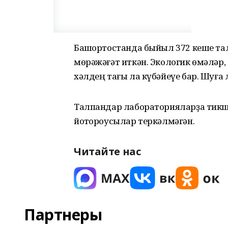
Башҡортостанда быйыл 372 кеше та
мөрәжәғәт иткән. Экологик өмәләр, 
хәлдең тағы ла күбәйеүе бар. Шуға 
Талпандар лабораторияларҙа тикше
йоҡтороусылар теркәлмәгән.
Читайте нас
Партнеры