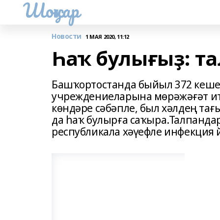
Шоңҡар
Новости
1 МАЯ 2020, 11:12
Һаҡ булығыҙ: та
Башҡортостанда быйыл 372 кеше
учреждениеларына мөрәжәғәт итк
көндәре сәбәпле, был хәлдең тағ
да һаҡ булырға саҡыра.Талпанда
республикала хәүефле инфекция 