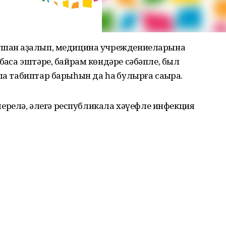
лпан ҡаҙалып, медицина учреждениеларына
баҡса эштәре, байрам көндәре сәбәпле, был
ла табиптар барыһын да һаҡ булырға саҡыра.
релә, әлегә республикала хәүефле инфекция