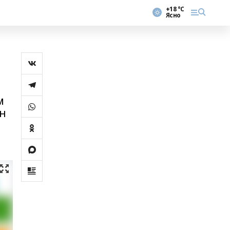
+18 °С
Ясно
м
ын