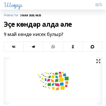
Шоңҡар
Новости
3 МАЯ 2020, 06:35
Эҫе көндәр алда әле
9 май көндө нисек булыр?