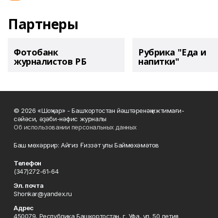
Партнеры
Фотобанк
Рубрика "Еда и
журналистов РБ
напитки"
© 2026 «Шоңҡар» - Башҡортостан йәштәренәң ижтимағи-
сәйәси, әҙәби-нәфис журналы
Об использовании персональных данных
Баш мөхәррир: Айгиз Ғиззәт улы Баймөхәмәтов
Телефон
(347)272-61-64
Эл. почта
Shonkar@yandex.ru
Адрес
450079, Республика Башкортостан, г. Уфа, ул. 50 летия