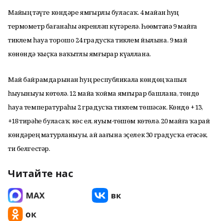
Майҙың тәүге көндәре ямғырлы буласаҡ. 4 майҙан һуң
термометр бағанаһы әкренләп күтәрелә. Һөҙөмтәлә 9 майға
тиклем һауа торошо 24 градусҡа тиклем йылына. 9 май
көнөндә ҡыҫҡа ваҡытлы ямғырҙар күҙаллана.
Май байрамдарынан һуң республикала көндөң ҡапыл
һыуыныуы көтөлә. 12 майҙа ҡойма ямғырҙар башлана, төндө
һауа температураһы 2 градусҡа тиклем төшәсәк. Көндөҙ + 13,
+18 тирәһе буласаҡ, көс ел, яуым-төшөм көтөлә. 20 майға ҡарай
көндәрҙең матурланыуы, ай аҙағына эҫелек 30 градусҡа етәсәк,
ти белгестәр.
Читайте нас