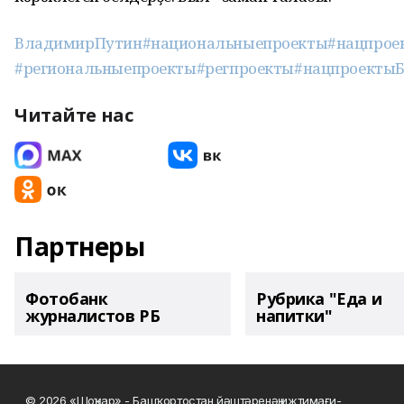
ВладимирПутин
#национальныепроекты
#нацпрое
#региональныепроекты
#регпроекты
#нацпроекты
Читайте нас
Партнеры
Фотобанк
Рубрика "Еда и
журналистов РБ
напитки"
© 2026 «Шоңҡар» - Башҡортостан йәштәренәң ижтимағи-