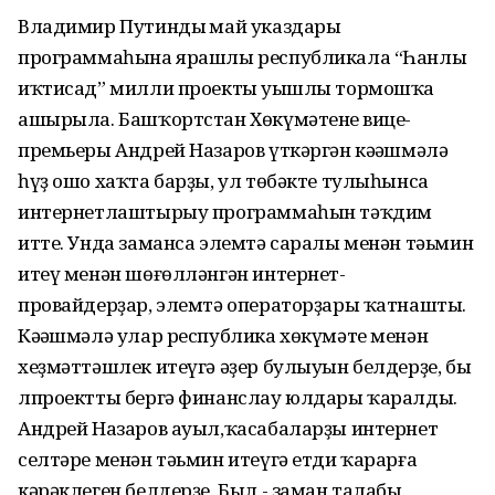
Владимир Путиндың май указдары
программаһына ярашлы республикала “Һанлы
иҡтисад” милли проекты уңышлы тормошҡа
ашырыла. Башҡортстан Хөкүмәтенең вице-
премьеры Андрей Назаров үткәргән кәңәшмәлә
һүҙ ошо хаҡта барҙы, ул төбәкте тулыһынса
интернетлаштырыу программаһын тәҡдим
итте. Унда заманса элемтә саралы менән тәьмин
итеү менән шөғөлләнгән интернет-
провайдерҙар, элемтә операторҙары ҡатнашты.
Кәңәшмәлә улар республика хөкүмәте менән
хеҙмәттәшлек итеүгә әҙер булыуын белдерҙе, бы
лпроектты бергә финанслау юлдары ҡаралды.
Андрей Назаров ауыл,ҡасабаларҙы интернет
селтәре менән тәьмин итеүгә етди ҡарарға
кәрәклеген белдерҙе. Был - заман талабы.