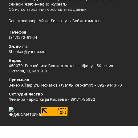
сәйәси, әҙәби-нәфис журналы
Об использовании персональных данных
Баш мөхәррир: Айгиз Ғиззәт улы Баймөхәмәтов
Телефон
(347)272-61-64
Эл. почта
Shonkar@yandex.ru
Адрес
450079, Республика Башкортостан, г. Уфа, ул. 50 летия
Октября, 13, каб. 910
Приемная
Венер Айҙар улы Исхаҡов (яуаплы сәркәтип) - 89279443170
Сотрудничество
Финзира Ғариф ҡыҙы Рысаева - 89174785622