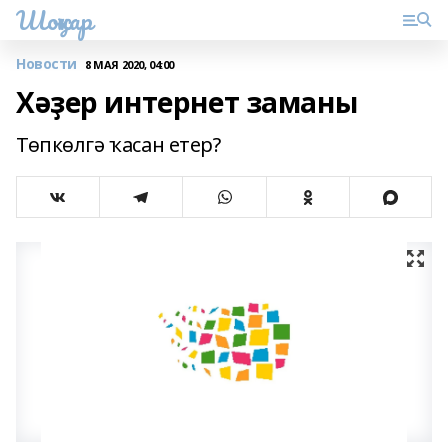
Шоңҡар
Новости
8 МАЯ 2020, 04:00
Хәҙер интернет заманы
Төпкөлгә ҡасан етер?