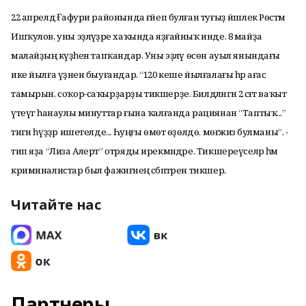
22 апрелдә Ғафури районында ғәйеп булған туғыҙ йәшлек Рөстәм
Ишҡулов, уны эҙләүҙәре хаҡында яҙғайныҡ инде. 8 майҙа
малайҙың кәүҙәһен тапҡандар. Уны эҙләү өсөн ауыл янындағы
ике йылға үҙәнен быуғандар. “120 кеше йылғалағы һәр ағас
тамырын, соҡор-саҡырҙарҙы тикшерҙе. Билдәләнгән 2 сәғәт ваҡыт
үтеүгә һанаулы минуттар ғына ҡалғанда рациянан “Таптыҡ...”
тигән һүҙҙәр ишетелде... Һуңғы өмөт өҙөлдө, мөғжизә булманы”, -
тип яҙа “Лиза Алерт” отряды ирекмәндәре. Тикшереүселәр һәм
криминалистар был фажиғәнең сәбәптәрен тикшерә.
Читайте нас
Партнеры