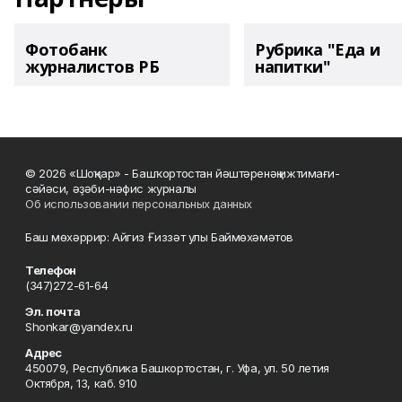
Фотобанк
Рубрика "Еда и
журналистов РБ
напитки"
© 2026 «Шоңҡар» - Башҡортостан йәштәренәң ижтимағи-
сәйәси, әҙәби-нәфис журналы
Об использовании персональных данных
Баш мөхәррир: Айгиз Ғиззәт улы Баймөхәмәтов
Телефон
(347)272-61-64
Эл. почта
Shonkar@yandex.ru
Адрес
450079, Республика Башкортостан, г. Уфа, ул. 50 летия
Октября, 13, каб. 910