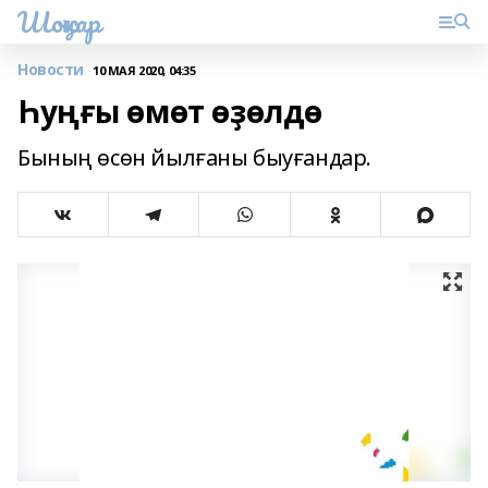
Шоңҡар
Новости
10 МАЯ 2020, 04:35
Һуңғы өмөт өҙөлдө
Бының өсөн йылғаны быуғандар.