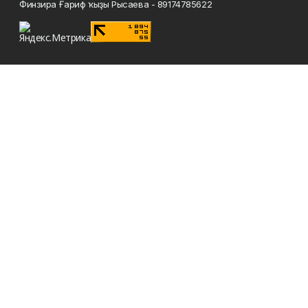
Финзира Ғариф ҡыҙы Рысаева - 89174785622