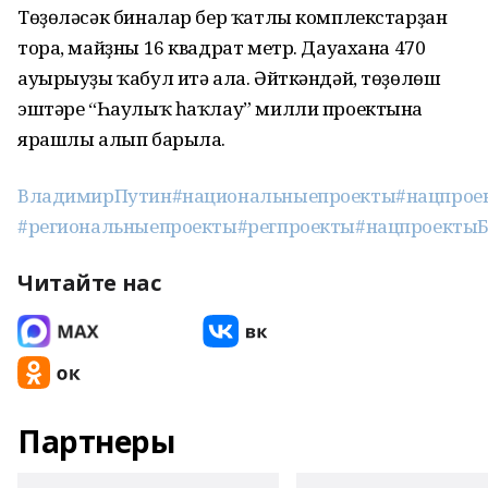
Төҙөләсәк биналар бер ҡатлы комплекстарҙан
тора, майҙны 16 квадрат метр. Дауахана 470
ауырыуҙы ҡабул итә ала. Әйткәндәй, төҙөлөш
эштәре “Һаулыҡ һаҡлау” милли проектына
ярашлы алып барыла.
ВладимирПутин
#национальныепроекты
#нацпрое
#региональныепроекты
#регпроекты
#нацпроекты
Читайте нас
Партнеры