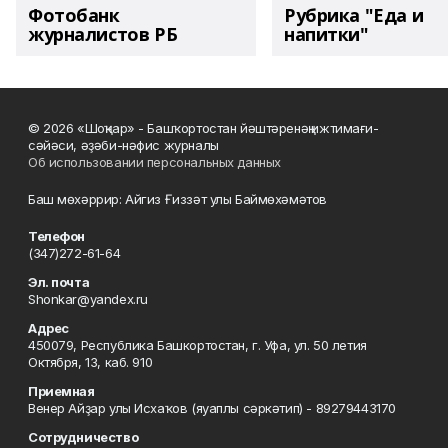
Фотобанк
Рубрика "Еда и
журналистов РБ
напитки"
© 2026 «Шоңҡар» - Башҡортостан йәштәренәң ижтимағи-
сәйәси, әҙәби-нәфис журналы
Об использовании персональных данных
Баш мөхәррир: Айгиз Ғиззәт улы Баймөхәмәтов
Телефон
(347)272-61-64
Эл. почта
Shonkar@yandex.ru
Адрес
450079, Республика Башкортостан, г. Уфа, ул. 50 летия
Октября, 13, каб. 910
Приемная
Венер Айҙар улы Исхаҡов (яуаплы сәркәтип) - 89279443170
Сотрудничество