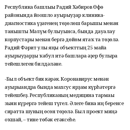
Республика башлығы Радий Хәбиров Өфө
районында йоғошло ауырыуҙар клиника-
диагностика үҙәгенең төҙөлөш барышы менән
танышты Мәғлүм булыуынса, бында дауалау
корпустары менән бергә дөйөм ятаҡ та төҙөлә.
Радий Фәрит улы яңы объекттың 25 майға
ауырыуҙарҙы ҡабул итә башларға әҙер булырға
тейешлеген билдәләне.
-Был объект бик кәрәк. Коронавирус менән
ауырығандрға бында махсус ярҙам күрһәтергә
тейешбеҙ. Республиканың медицина тармағы
зыян күрергә тейеш түгел. Әлеге бина иң беренсе
сиратта шуның өсөн төҙөлә. Был проект миңә
оҡшай, – тине төбәк етәксеһе.