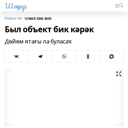
Шоңҡар
Новости
12 МАЯ 2020, 06:55
Был объект бик кәрәк
Дөйөм ятағы ла буласаҡ