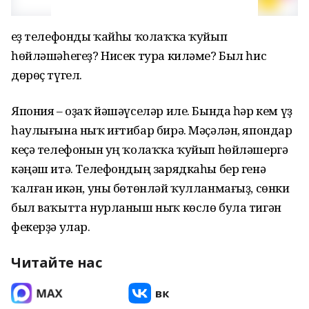
Һеҙ телефонды ҡайһы ҡолаҡҡа ҡуйып
һөйләшәһегеҙ? Нисек тура киләме? Был һис
дөрөҫ түгел.
Япония – оҙаҡ йәшәүселәр иле. Бында һәр кем үҙ
һаулығына ныҡ иғтибар бирә. Мәҫәлән, япондар
кеҫә телефонын уң ҡолаҡҡа ҡуйып һөйләшергә
кәңәш итә. Телефондың зарядкаһы бер генә
ҡалған икән, уны бөтөнләй ҡулланмағыҙ, сөнки
был ваҡытта нурланыш ныҡ көслө була тигән
фекерҙә улар.
Читайте нас