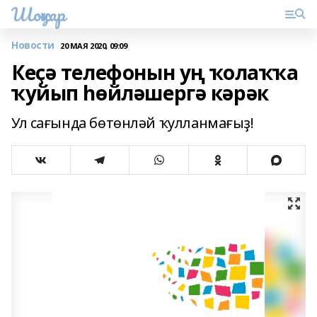
Шоңҡар
Новости
20 МАЯ 2020, 09:09
Кеҫә телефонын уң ҡолаҡҡа
ҡуйып һөйләшергә кәрәк
Ул сағында бөтөнләй ҡулланмағыҙ!