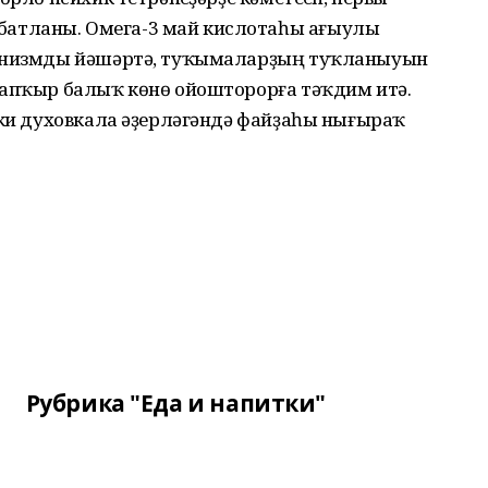
атланы. Омега-3 май кислотаһы ағыулы
ганизмды йәшәртә, туҡымаларҙың туҡланыуын
тапҡыр балыҡ көнө ойошторорға тәҡдим итә.
әки духовкала әҙерләгәндә файҙаһы нығыраҡ
Рубрика "Еда и напитки"