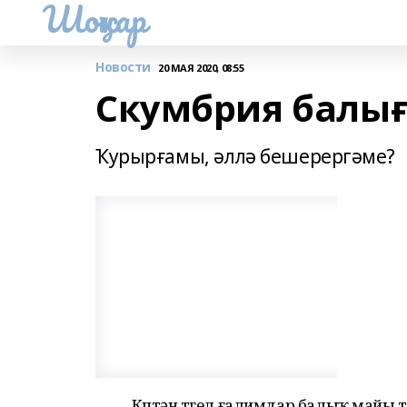
Шоңҡар
Новости
20 МАЯ 2020, 08:55
Скумбрия балығ
Ҡурырғамы, әллә бешерергәме?
Күптән түгел ғалимдар балыҡ майы т