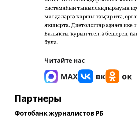
системаһын тынысландырыуын иҫб
матдәләргә ҡаршы тәьҫир итә, ор
яҡшырта. Диетологтар аҙнаға ике 
Балыҡты ҡурып түгел, ә бешереп, й
була.
Читайте нас
Партнеры
Фотобанк журналистов РБ