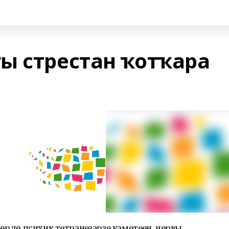
ы стрестан ҡотҡара
өрлө психик тетрәнеүҙәрҙе кәметеүен, нервы