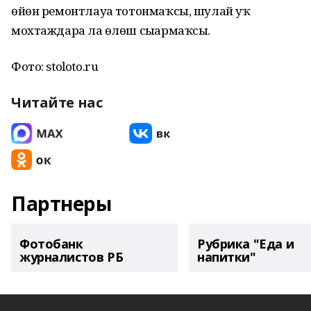
өйөн ремонтлауға тотонмаҡсы, шулай уҡ
мохтаждарға ла өлөш сығармаҡсы.
Фото: stoloto.ru
Читайте нас
Партнеры
Фотобанк
Рубрика "Еда и
журналистов РБ
напитки"