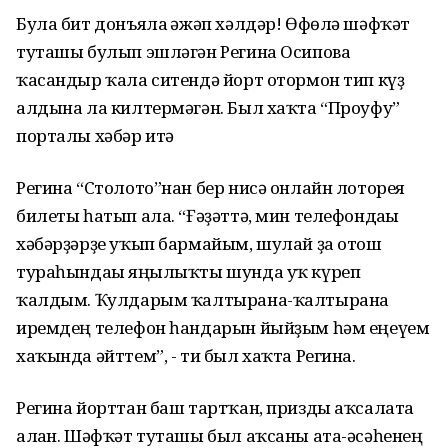
Була бит донъяла ғәжәп хәлдәр! Өфөлә шәфҡәт
туташы булып эшләгән Регина Осипова
ҡасандыр ҡала ситендә йорт отормон тип күҙ
алдына ла килтермәгән. Был хаҡта “Проуфу”
порталы хәбәр итә
Регина “Столото”нан бер нисә онлайн лоторея
билеты һатып ала. “Ғәҙәттә, мин телефондағы
хәбәрҙәрҙе уҡып бармайым, шулай ҙа отош
тураһындағы яңылыҡты шунда уҡ күреп
ҡалдым. Ҡулдарым ҡалтырана-ҡалтырана
иремдең телефон һандарын йыйҙым һәм еңеүем
хаҡында әйттем”, - ти был хаҡта Регина.
Регина йорттан баш тартҡан, призды аҡсалата
алған. Шәфҡәт туташы был аҡсаны ата-әсәһенең