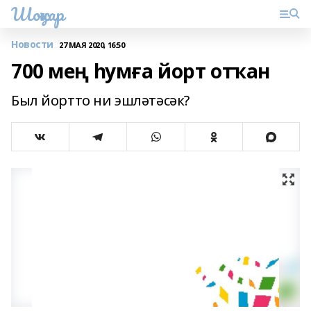
Шоңҡар
Новости
27 МАЯ 2020, 16:50
700 мең һумға йорт отҡан
Был йортто ни эшләтәсәк?