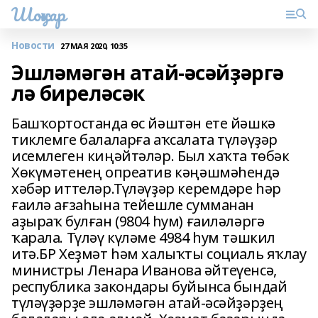
Шоңҡар
Новости
27 МАЯ 2020, 10:35
Эшләмәгән атай-әсәйҙәргә
лә биреләсәк
Башҡортостанда өс йәштән ете йәшкә
тиклемге балаларға аҡсалата түләүҙәр
исемлеген киңәйтәләр. Был хаҡта төбәк
Хөкүмәтенең опреатив кәңәшмәһендә
хәбәр иттеләр.Түләүҙәр керемдәре һәр
ғаилә ағзаһына тейешле сумманан
аҙыраҡ булған (9804 һум) ғаиләләргә
ҡарала. Түләү күләме 4984 һум тәшкил
итә.БР Хеҙмәт һәм халыҡты социаль яҡлау
министры Ленара Иванова әйтеүенсә,
республика закондары буйынса бындай
түләүҙәрҙе эшләмәгән атай-әсәйҙәрҙең