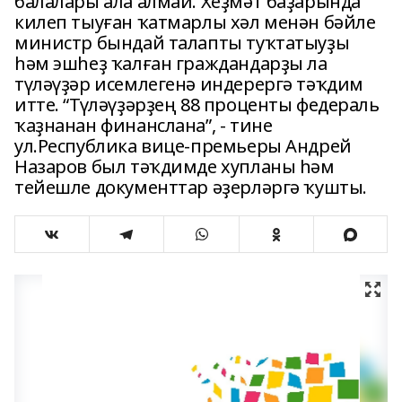
балалары ала алмай. Хеҙмәт баҙарында
килеп тыуған ҡатмарлы хәл менән бәйле
министр бындай талапты туҡтатыуҙы
һәм эшһеҙ ҡалған граждандарҙы ла
түләүҙәр исемлегенә индерергә тәҡдим
итте. “Түләүҙәрҙең 88 проценты федераль
ҡаҙнанан финанслана”, - тине
ул.Республика вице-премьеры Андрей
Назаров был тәҡдимде хупланы һәм
тейешле документтар әҙерләргә ҡушты.