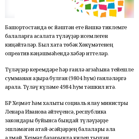
Башҡортостанда өс йәштән ете йәшкә тиклемге
балаларға аҡсалата түләүҙәр исемлеген
киңәйтәләр. Был хаҡта төбәк Хөкүмәтенең
опреатив кәңәшмәһендә хәбәр иттеләр.
Түләүҙәр керемдәре һәр ғаилә ағзаһына тейешле
сумманан аҙыраҡ булған (9804 һум) ғаиләләргә
ҡарала. Түләү күләме 4984 һум тәшкил итә.
БР Хеҙмәт һәм халыҡты социаль яҡлау министры
Ленара Иванова әйтеүенсә, республика
закондары буйынса бындай түләүҙәрҙе
эшләмәгән атай-әсәйҙәрҙең балалары ала
алмай. Хеҙмәт баҙарында килеп тыуған