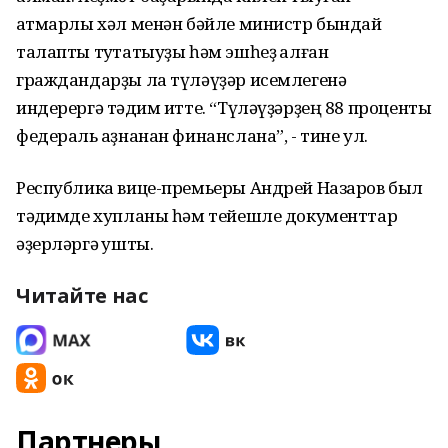
ҡатмарлы хәл менән бәйле министр бындай
талапты туҡтатыуҙы һәм эшһеҙ ҡалған
граждандарҙы ла түләүҙәр исемлегенә
индерергә тәҡдим итте. “Түләүҙәрҙең 88 проценты
федераль ҡаҙнанан финанслана”, - тине ул.
Республика вице-премьеры Андрей Назаров был
тәҡдимде хупланы һәм тейешле документтар
әҙерләргә ҡушты.
Читайте нас
Партнеры