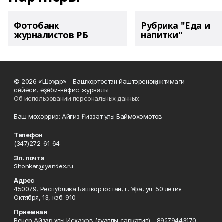
Фотобанк
Рубрика "Еда и
журналистов РБ
напитки"
© 2026 «Шоңҡар» - Башҡортостан йәштәренәң ижтимағи-
сәйәси, әҙәби-нәфис журналы
Об использовании персональных данных
Баш мөхәррир: Айгиз Ғиззәт улы Баймөхәмәтов
Телефон
(347)272-61-64
Эл. почта
Shonkar@yandex.ru
Адрес
450079, Республика Башкортостан, г. Уфа, ул. 50 летия
Октября, 13, каб. 910
Приемная
Венер Айҙар улы Исхаҡов (яуаплы сәркәтип) - 89279443170