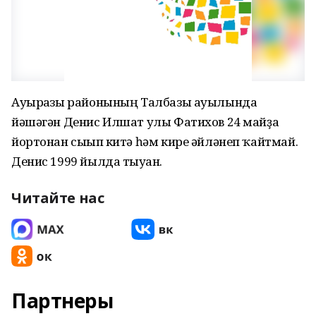
Ауырғазы районының Талбазы ауылында
йәшәгән Денис Илшат улы Фатихов 24 майҙа
йортонан сығып китә һәм кире әйләнеп ҡайтмай.
Денис 1999 йылда тыуған.
Читайте нас
Партнеры