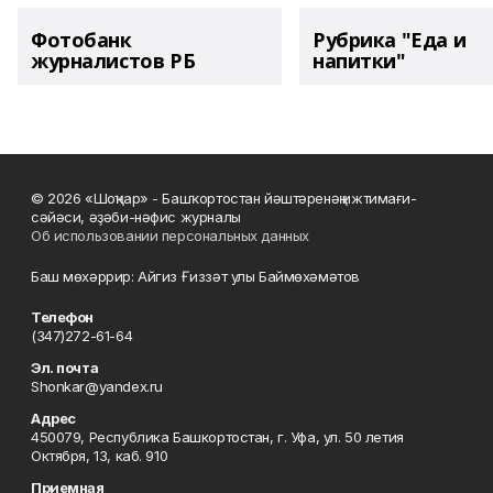
Фотобанк
Рубрика "Еда и
журналистов РБ
напитки"
© 2026 «Шоңҡар» - Башҡортостан йәштәренәң ижтимағи-
сәйәси, әҙәби-нәфис журналы
Об использовании персональных данных
Баш мөхәррир: Айгиз Ғиззәт улы Баймөхәмәтов
Телефон
(347)272-61-64
Эл. почта
Shonkar@yandex.ru
Адрес
450079, Республика Башкортостан, г. Уфа, ул. 50 летия
Октября, 13, каб. 910
Приемная