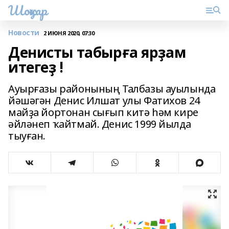
Шоңҡар
Новости
2 ИЮНЯ 2020, 07:30
Денисты табырға ярҙам
итегеҙ !
Ауырғазы районының Талбазы ауылында
йәшәгән Денис Илшат улы Фатихов 24
майҙа йортонан сығып китә һәм кире
әйләнеп ҡайтмай. Денис 1999 йылда
тыуған.