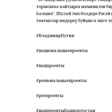
тормошҡа ҡайтырға мөмкинлек бир
һалына”. Шулай тип белдерҙе Рәсә
төҙәтмәләр индереү буйынса эшсе 
#ВладимирПутин
#национальныепроекты
#нацпроекты
#региональныепроекты
#регпроекты
#нацпроектыБашкортостан