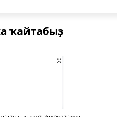
а ҡайтабыҙ
енән ҡотола алдыҡ. Был беҙгә ҡәҙимге