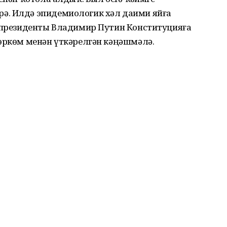
ә. Илдә эпидемиологик хәл даими яйға
й президенты Владимир Путин Конституцияға
төркөм менән үткәрелгән кәңәшмәлә.