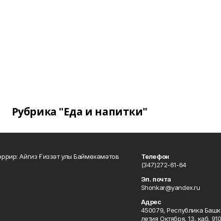
Рубрика "Еда и напитки"
ррир: Айгиз Ғиззәт улы Баймөхәмәтов
Телефон
(347)272-61-64
Эл. почта
Shonkar@yandex.ru
Адрес
450079, Республика Башкор
летия Октября, 13, каб. 91