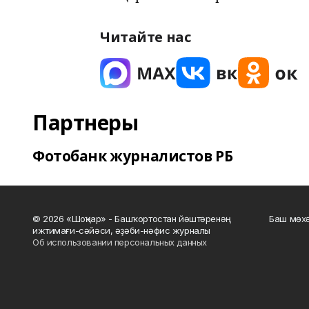
Читайте нас
Партнеры
Фотобанк журналистов РБ
© 2026 «Шоңҡар» - Башҡортостан йәштәренәң
Баш мөхә
ижтимағи-сәйәси, әҙәби-нәфис журналы
Об использовании персональных данных