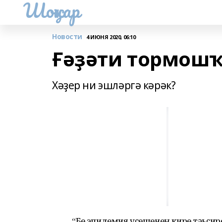
Шоңҡар
Новости
4 ИЮНЯ 2020, 06:10
Ғәҙәти тормошҡ
Хәҙер ни эшләргә кәрәк?
“Беҙ эпидемия үҫешенең кире тәьҫир