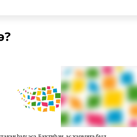
ә?
 стакан һыу эсә. Баҡтиһәң, ас ҡарынға был