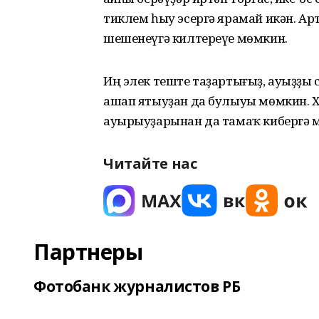
тиклем һыу эсергә ярамай икән. А
шешенеүгә килтереүе мөмкин.
Иң элек теште таҙартығыҙ, ауыҙҙы 
ашап ятыуҙан да булыуы мөмкин. Х
ауырыуҙарынан да тамаҡ кибергә м
Читайте нас
Партнеры
Фотобанк журналистов РБ