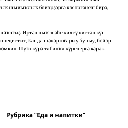
ртыҡ шыйыҡлыҡ бөйөрҙәргә көсөргәнеш бирә,
сайҡағыҙ. Иртән ныҡ эсәһе килеү кистән күп
олецистит, ҡанда шәкәр юғарыу булыу, бөйөр
өмкин. Шуға күрә табипҡа күренергә кәрәк.
Рубрика "Еда и напитки"