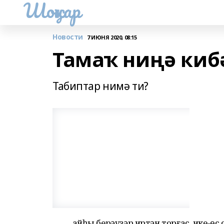
Шоңҡар
Новости
7 ИЮНЯ 2020, 08:15
Тамаҡ ниңә киб
Табиптар нимә ти?
Ҡайһы берәүҙәр иртән торғас, ике-өс