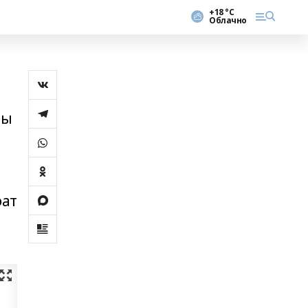
+18 °С
Облачно
ры
фат