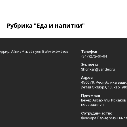
Рубрика "Еда и напитки"
ррир: Айгиз Ғиззәт улы Баймөхәмәтов
Телефон
(347)272-61-64
Эл. почта
Shonkar@yandex.ru
Адрес
450079, Республика Башкор
летия Октября, 13, каб. 91
Приемная
Венер Айҙар улы Исхаҡов 
89279443170
Сотрудничество
Финзира Ғариф ҡыҙы Рыса