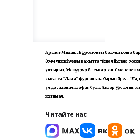
Артист Михаил Ефремовты белмәгән кеше бар
Әммә уның һуңғы ваҡытта “йәшел йылан” менән д
ултырып, Мәскәүҙә ҙур бәлә сығарған. Смолен
сыға һәм “Лада” фургонына барып бәрелә. “Лада”
ул дауаханала вафат була. Актер үҙе әллә ни з
ихтимал.
Читайте нас