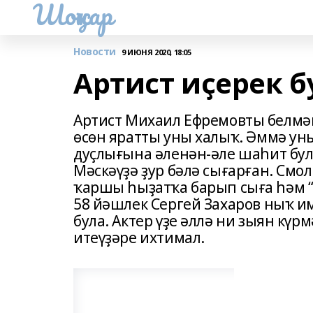
Шоңҡар
Новости
9 ИЮНЯ 2020, 18:05
Артист иҫерек б
Артист Михаил Ефремовты белмәг
өсөн яратты уны халыҡ. Әммә ун
дуҫлығына әленән-әле шаһит була
Мәскәүҙә ҙур бәлә сығарған. См
ҡаршы һыҙатҡа барып сыға һәм “
58 йәшлек Сергей Захаров ныҡ им
була. Актер үҙе әллә ни зыян кү
итеүҙәре ихтимал.