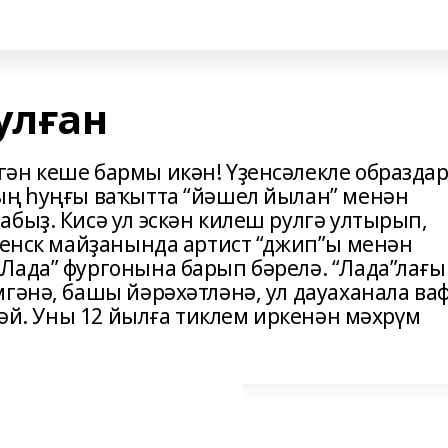
улған
ән кеше бармы икән! Үҙенсәлекле образда
ың һуңғы ваҡытта “йәшел йылан” менән
быҙ. Кисә ул эскән килеш рулгә ултырып,
оленск майҙанында артист “джип”ы менән
Лада” фургонына барып бәрелә. “Лада”лағы
гәнә, башы йәрәхәтләнә, ул дауаханала ва
рмәй. Уны 12 йылға тиклем иркенән мәхрүм