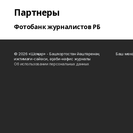
Партнеры
Фотобанк журналистов РБ
© 2026 «Шоңҡар» - Башҡортостан йәштәренәң
Баш мөхә
ижтимағи-сәйәси, әҙәби-нәфис журналы
Об использовании персональных данных