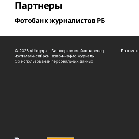
Партнеры
Фотобанк журналистов РБ
© 2026 «Шоңҡар» - Башҡортостан йәштәренәң
Баш мөхә
ижтимағи-сәйәси, әҙәби-нәфис журналы
Об использовании персональных данных