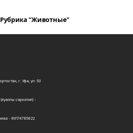
Рубрика "Животные"
тостан, г. Уфа, ул. 50
0
(яуаплы сәркәтип) -
ева - 89174785622