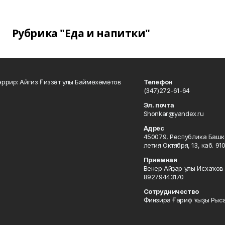
Рубрика "Еда и напитки"
ррир: Айгиз Ғиззәт улы Баймөхәмәтов
Телефон
(347)272-61-64
Эл. почта
Shonkar@yandex.ru
Адрес
450079, Республика Башкор
летия Октября, 13, каб. 91
Приемная
Венер Айҙар улы Исхаҡов 
89279443170
Сотрудничество
Финзира Ғариф ҡыҙы Рыса