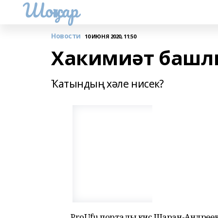
Шоңҡар
Новости
10 ИЮНЯ 2020, 11:50
Хакимиәт башл
Ҡатындың хәле нисек?
ProUfu порталы кисә Шаран-Андре