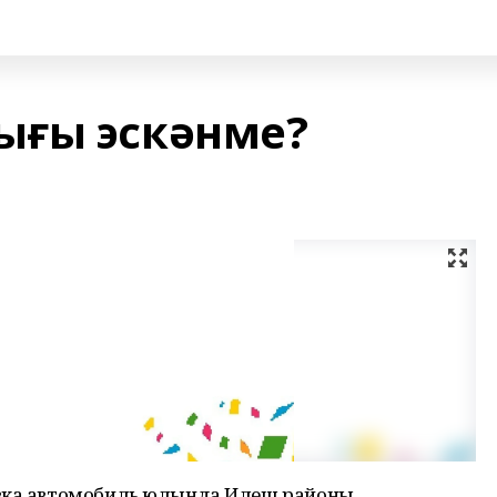
ығы эскәнме?
евка автомобиль юлында Илеш районы