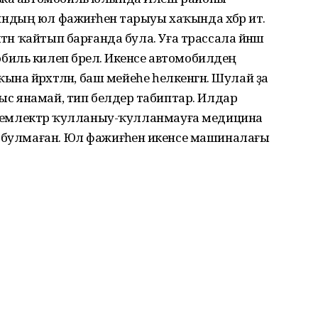
ың юл фажиғәһенә тарыуы хаҡында хәбәр итә.
тән ҡайтып барғанда була. Уға трассала йәнәш
иль килеп бәрелә. Икенсе автомобилдең
а йәрәхәтләнә, баш мейеһе һелкенгән. Шулай ҙа
ныс янамай, тип белдерә табиптар. Илдар
 эсемлектәр ҡулланыу-ҡулланмауға медицина
 булмаған. Юл фажиғәһенә икенсе машиналағы