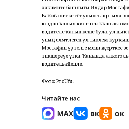
хакимиәте башлығы Илдар Мостафинд
Ваҡиға киске сәғәт унынсы яртыла эш
юлдан ҡапыл килеп сыҡҡан автомоб
водителе ҡатын кеше була, ул ныҡ ҡын
уның сәләмәтлегенә ул тиклем ҡурҡы
Мостафин үҙ теләге менән иҫерткес
тикшереүе үткән. Ҡанында алкоголь
водитель ғәйепле.
Фото: ProUfu.
Читайте нас