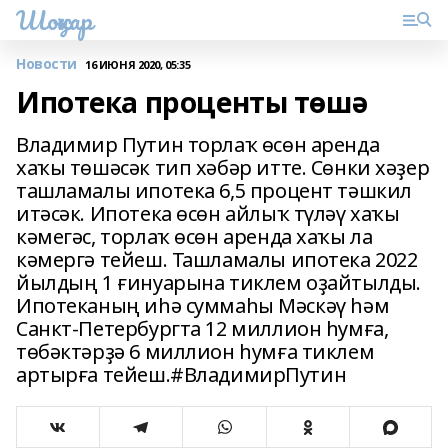
Шоңҡар
Новости
16 ИЮНЯ 2020, 05:35
Ипотека проценты төшә
Владимир Путин торлаҡ өсөн аренда
хаҡы төшәсәк тип хәбәр итте. Сөнки хәҙер
ташламалы ипотека 6,5 процент тәшкил
итәсәк. Ипотека өсөн айлыҡ түләү хаҡы
кәмегәс, торлаҡ өсөн аренда хаҡы ла
кәмергә тейеш. Ташламалы ипотека 2022
йылдың 1 ғинуарына тиклем оҙайтылды.
Ипотеканың иһә суммаһы Мәскәү һәм
Санкт-Петербургта 12 миллион һумға,
төбәктәрҙә 6 миллион һумға тиклем
артырға тейеш.#ВладимирПутин