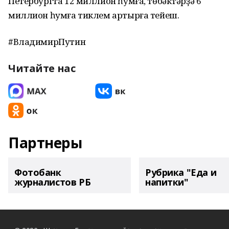
Петербургта 12 миллион һумға, төбәктәрҙә 6
миллион һумға тиклем артырға тейеш.
#ВладимирПутин
Читайте нас
Партнеры
Фотобанк
Рубрика "Еда и
журналистов РБ
напитки"