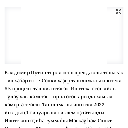
Владимир Путин торлаҡ өсөн аренда хаҡы төшәсәк
тип хәбәр итте. Сөнки хәҙер ташламалы ипотека
6,5 процент тәшкил итәсәк. Ипотека өсөн айлыҡ
түләү хаҡы кәмегәс, торлаҡ өсөн аренда хаҡы ла
кәмергә тейеш. Ташламалы ипотека 2022
йылдың 1 ғинуарына тиклем оҙайтылды.
Ипотеканың иһә суммаһы Мәскәү һәм Санкт-