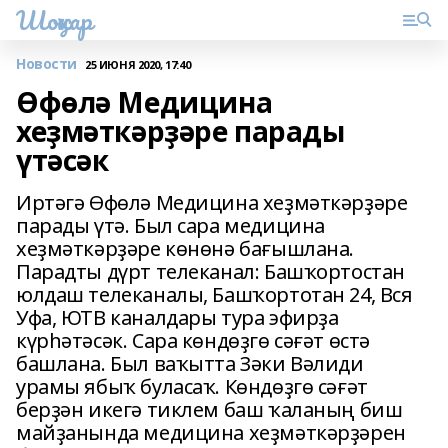
Шоңҡар
Новости
25 ИЮНЯ 2020, 17:40
Өфөлә Медицина
хеҙмәткәрҙәре парады
үтәсәк
Иртәгә Өфөлә Медицина хеҙмәткәрҙәре
парады үтә. Был сара медицина
хеҙмәткәрҙәре көнөнә бағышлана.
Парадты дүрт телеканал: Башҡортостан
юлдаш телеканалы, Башҡортотан 24, Вся
Уфа, ЮТВ каналдары тура эфирҙа
күрһәтәсәк. Сара көндөҙгө сәғәт өстә
башлана. Был ваҡытта Зәки Вәлиди
урамы ябыҡ буласаҡ. Көндөҙгө сәғәт
берҙән икегә тиклем баш ҡаланың биш
майҙанында медицина хеҙмәткәрҙәрен