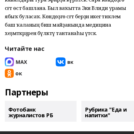
сәғәт өстә башлана. Был ваҡытта Зәки Вәлиди урамы
ябыҡ буласаҡ. Көндөҙгө сәғәт берҙән икегә тиклем
баш ҡаланың биш майҙанында медицина
хеҙмәткәрҙәрен бүләктәү тантанаһы үтәсәк.
Читайте нас
Партнеры
Фотобанк
Рубрика "Еда и
журналистов РБ
напитки"