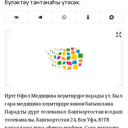
бүләктәү тантанаһы үтәсәк.
Иртәгә Өфөлә Медицина хеҙмәткәрҙәре парады үтә. Был
сара медицина хеҙмәткәрҙәре көнөнә бағышлана.
Парадты дүрт телеканал: Башҡортостан юлдаш
телеканалы, Башҡортотан 24, Вся Уфа, ЮТВ
каналдары тура эфирҙа күрһәтәсәк. Сара көндөҙгө