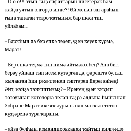
– О-о-о!!! Ҡатын-ҡыҙ сифаттарын нисегерәк һәм
ҡайҙа уятып өлгөрҙө инде?! Өй менән эш араһын
ғына тапаған тоғро ҡатыным бар икән тип
уйлаһам...
– Барыһын да бер епкә теҙеп, үҙең кеүек күрмә,
Марат!
– Бер епкә теҙмә тип нимә әйтмәксеһең? Ана бит,
берәү уйнаш тип исем күтәргәндә, фәрештә булып
ҡыланған һин рәхәтләнеп типтереп йөрөгәнһең!
Әйт, ҡайҙа таныштығыҙ? – Иренең үҙен ҡыҫып
тотоуынан ҡотолорға теләп тәҙрә алдына һыйынған
Зөһрәне Марат ике яҡ яурынынан матҡып тотоп
күҙҙәренә тура ҡараны.
– Ҡайҙа булһын, командировканан ҡайтып килгәндә