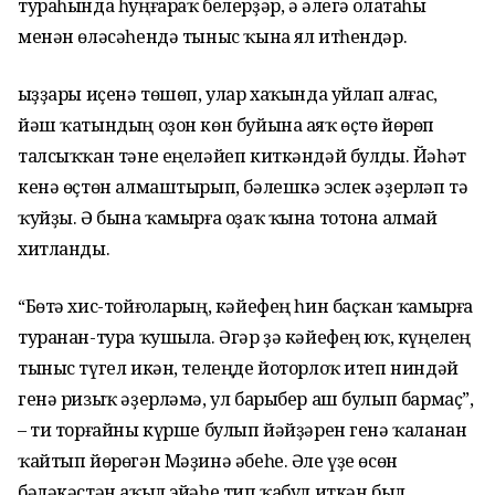
тураһында һуңғараҡ белерҙәр, ә әлегә олатаһы
менән өләсәһендә тыныс ҡына ял итһендәр.
Ҡыҙҙары иҫенә төшөп, улар хаҡында уйлап алғас,
йәш ҡатындың оҙон көн буйына аяҡ өҫтө йөрөп
талсыҡҡан тәне еңеләйеп киткәндәй булды. Йәһәт
кенә өҫтөн алмаштырып, бәлешкә эслек әҙерләп тә
ҡуйҙы. Ә бына ҡамырға оҙаҡ ҡына тотона алмай
хитланды.
“Бөтә хис-тойғоларың, кәйефең һин баҫҡан ҡамырға
туранан-тура ҡушыла. Әгәр ҙә кәйефең юҡ, күңелең
тыныс түгел икән, телеңде йоторлоҡ итеп ниндәй
генә ризыҡ әҙерләмә, ул барыбер аш булып бармаҫ”,
– ти торғайны күрше булып йәйҙәрен генә ҡаланан
ҡайтып йөрөгән Мәҙинә әбеһе. Әле үҙе өсөн
бәләкәстән аҡыл эйәһе тип ҡабул иткән был