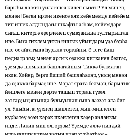
барыһы ла мин уйлағанса килеп сыҡты! Ул минең
менән! Бөгөн иртән икенсе аяҡ кейемемде кейәйем
тип ишек алдындағы шкафты асһам, кейемдәре
сығып китергә әҙерләнеп сумаҙанына тултырылған
ине. Быға тиклем уның ғишыҡ уйындары уҙа барһа
ике-өс айға ғына һуҙыла торғайны. Ә теге йәш
педиатр ҡыҙ менән артыҡ оҙаҡҡа киткәнен белгәс,
үҙем дә шомлана башлағайным. Тиккә булмаған
икән. Хәйер, бергә йәшәй башлаһалар, уның менән
дә оҙаҡҡа бармаҫ ине. Марат ярата белмәй, бары тик
йәшлеге менән дәрте ташып торған гүзәл
заттарҙың янында булыуынан ғына ләззәт ала бит
ул. Уныһы ла үҙенең шәплеген, мин-минлеген
күрһәтеү өсөн кәрәк икәнлеген хәҙер аңланым
инде. Ләкин мин өлгөрҙөм! Үҙемде әллә ниндәй
иргә ғашиҡ иткән ҡатын итеп күрһәтһәм –