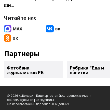
ине...
Читайте нас
Партнеры
Фотобанк
Рубрика "Еда и
журналистов РБ
напитки"
© 2026 «Шоңҡар» - Башҡортостан йәштәренәң ижтимағи-
сәйәси, әҙәби-нәфис журналы
Об использовании персональных данных