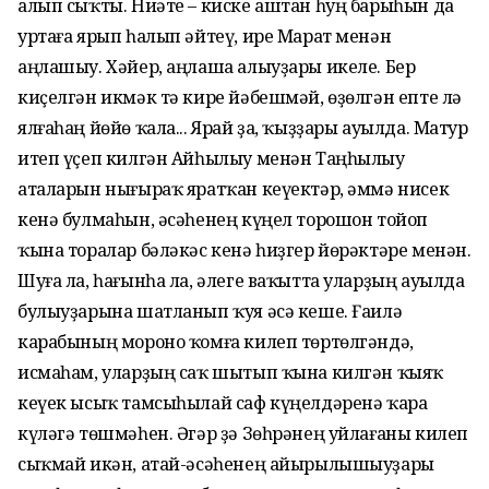
алып сыҡты. Ниәте – киске аштан һуң барыһын да
уртаға ярып һалып әйтеү, ире Марат менән
аңлашыу. Хәйер, аңлаша алыуҙары икеле. Бер
киҫелгән икмәк тә кире йәбешмәй, өҙөлгән епте лә
ялғаһаң йөйө ҡала... Ярай ҙа, ҡыҙҙары ауылда. Матур
итеп үҫеп килгән Айһылыу менән Таңһылыу
аталарын нығыраҡ яратҡан кеүектәр, әммә нисек
кенә булмаһын, әсәһенең күңел торошон тойоп
ҡына торалар бәләкәс кенә һиҙгер йөрәктәре менән.
Шуға ла, һағынһа ла, әлеге ваҡытта уларҙың ауылда
булыуҙарына шатланып ҡуя әсә кеше. Ғаилә
карабының мороно ҡомға килеп төртөлгәндә,
исмаһам, уларҙың саҡ шытып ҡына килгән ҡыяҡ
кеүек ысыҡ тамсыһылай саф күңелдәренә ҡара
күләгә төшмәһен. Әгәр ҙә Зөһрәнең уйлағаны килеп
сыҡмай икән, атай-әсәһенең айырылышыуҙары