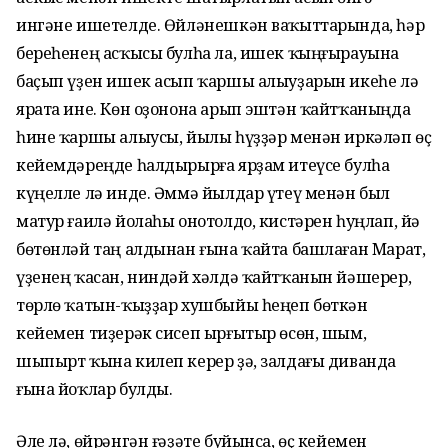
ингәне ишетелде. Өйләнешкән ваҡыттарында, һәр
береһенең асҡысы булһа ла, ишек ҡыңғырауына
баҫып үҙен ишек асып ҡаршы алыуҙарын икеһе лә
ярата ине. Көн оҙонона арып эштән ҡайтҡаныңда
һине ҡаршы алыусы, йылы һүҙҙәр менән иркәләп өҫ
кейемдәреңде һалдырырға ярҙам итеүсе булһа
күңелле лә инде. Әммә йылдар үтеү менән был
матур ғаилә йолаһы онотолдо, кистәрен һуңлап, йә
бөтөнләй таң алдынан ғына ҡайта башлаған Марат,
үҙенең ҡасан, ниндәй хәлдә ҡайтҡанын йәшерер,
төрлө ҡатын-ҡыҙҙар хушбыйы һеңеп бөткән
кейемен тиҙерәк сисеп ырғытыр өсөн, шым,
шыпырт ҡына килеп керер ҙә, залдағы диванда
ғына йоҡлар булды.
Әле лә, өйрәнгән ғәҙәте буйынса, өҫ кейемен