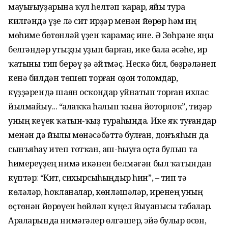
мауығыуҙарына ҡул һелтәп ҡарар, яйы тура
килгәндә үҙе лә сит ирҙәр менән йөрөр һәм иң
мөһиме бөтөнләй үҙен ҡарамаҫ ине. Ә Зөһрәне яңы
белгәндәр утыҙҙы уҙып барған, ике бала әсәһе, ир
ҡатыны тип берәү ҙә әйтмәҫ. Нескә бил, бөҙрәләнеп
кенә билдән төшөп торған оҙон толомдар,
күҙҙәрендә шаян осҡондар уйнатып торған ихлас
йылмайыу... “Ҡалаҡҡа һалып ҡына йоторлоҡ”, тиҙәр
уның кеүек ҡатын-ҡыҙ тураһында. Ике яҡ туғандар
менән дә йылы мөнәсәбәттә булған, донъяһын да
сынъяһау итеп тотҡан, аш-һыуға оҫта булып та
һимереүҙең нимә икәнен белмәгән был ҡатындан
күптәр: “Кит, сихырсыһыңдыр һин”, – тип тә
көләләр, һоҡланалар, көнләшәләр, иренең уның
өҫтөнән йөрөүен һөйләп күңел йыуанысы табалар.
Араларында нимәгәлер өлгәшер, эйә булыр өсөн,