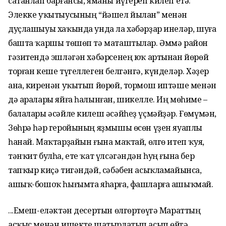
сатанлап барғансы, яманы йүгереп килеп етә.
Элекке уҡытыусының “йәшел йылан” менән
дуҫлашыуы хаҡында унда ла хәбәрҙар инеләр, шуға
башта ҡаршы төшөп тә маташтылар. Әммә район
гәзитендә эшләгән хәбәрсенең юҡ артынан йөрөй
торған кеше түгеллеген белгәнгә, күнделәр. Хәҙер
ана, киренән уҡытып йөрөй, тормош иптәше менән
дә аралары яйға һалынған, шикелле. Иң мөһиме –
балалары әсәйле килеш әсәйһеҙ үҫмәйҙәр. Ғөмүмән,
Зөһрә һәр геройының яҙмышы өсөн үҙен яуаплы
һанай. Маҡтарҙайын ғына маҡтай, өлгө итеп ҡуя,
тәнҡит булһа, ете ҡат үлсәгәндән һуң ғына бер
тапҡыр киҫә тигәндәй, сәбәбен асыҡламайынса,
ашыҡ-бошоҡ һығымта яһарға, фашларға ашыҡмай.
...Емеш-еләктән десертын өлгөртөүгә Мараттың
асҡыс менән ишекте шатырлатып асып өйгә