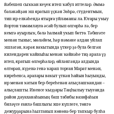
йәбешеп сыҡҡан кеүек итеп ҡабул иттеләр. Әммә
бәләкәйҙән эш яратып үҫкән Зөһрә, студентмын,
тип ир елкәһендә ятырға уйламаны ла. Юғары уҡыу
йортон тамамлауға әсәй булып өлгөрһә лә, бер
кемгә ауырлыҡ, бәлә һалмай уҡып бөттө. Тәбиғәте
менән тыныс, мөләйем, һәр нәмәне алдан уйлап
эшләгән, кәрәк ваҡытында үткер ҙә була белгән
килендәрен ҡайныһы менән ҡәйнәһе тиҙ арала үҙ
итеп, яратып өлгөрһәләр, өйләнгәндә алдында
өлтөрәп, күҙенә генә ҡарап торған Марат менән,
киреһенсә, аралары ваҡыт үткән һайын һыуынды,
ир менән ҡатын бер-береһенән алыҫлашҡандан –
алыҫлашты. Икенсе ҡыҙҙары Таңһылыу тыуғанда
район дауаханаһының баш табибы вазифаһын
биләүсе ғаилә башлығы эше күплеге, төнгө
дежурҙарына һылтанып көнөнә бер тапҡыр булһа