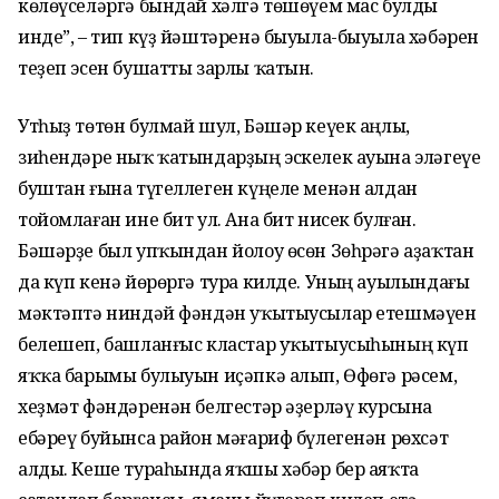
көлөүселәргә бындай хәлгә төшөүем мас булды
инде”, – тип күҙ йәштәренә быуыла-быуыла хәбәрен
теҙеп эсен бушатты зарлы ҡатын.
Утһыҙ төтөн булмай шул, Бәшәр кеүек аңлы,
зиһендәре ныҡ ҡатындарҙың эскелек ауына эләгеүе
буштан ғына түгеллеген күңеле менән алдан
тойомлаған ине бит ул. Ана бит нисек булған.
Бәшәрҙе был упҡындан йолоу өсөн Зөһрәгә аҙаҡтан
да күп кенә йөрөргә тура килде. Уның ауылындағы
мәктәптә ниндәй фәндән уҡытыусылар етешмәүен
белешеп, башланғыс кластар уҡытыусыһының күп
яҡҡа барымы булыуын иҫәпкә алып, Өфөгә рәсем,
хеҙмәт фәндәренән белгестәр әҙерләү курсына
ебәреү буйынса район мәғариф бүлегенән рөхсәт
алды. Кеше тураһында яҡшы хәбәр бер аяҡта