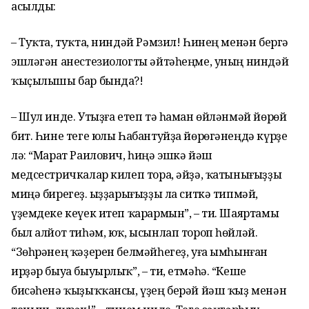
асылды:
– Туҡта, туҡта, ниндәй Рәмзил! Һинең менән бергә
эшләгән анестезиологты әйтәһеңме, уның ниндәй
ҡыҫылышы бар бында?!
– Шул инде. Утыҙға етеп тә һаман өйләнмәй йөрөй
бит. Һине теге юлы Һабантуйҙа йөрөгәнеңдә күрҙе
лә: “Марат Раилович, һиңә эшкә йәш
медсестричкалар килеп тора, әйҙә, ҡатынығыҙҙы
миңә бирегеҙ. Ҡыҙҙарығыҙҙы ла ситкә типмәй,
үҙемдеке кеүек итеп ҡарармын”, – ти. Шаяртамы
был алйот тиһәм, юҡ, ысынлап тороп һөйләй.
“Зөһрәнең ҡәҙерен белмәйһегеҙ, уға ымһынған
ирҙәр быуа быуырлыҡ”, – ти, етмәһә. “Кеше
бисәһенә ҡыҙыҡҡансы, үҙең берәй йәш ҡыҙ менән