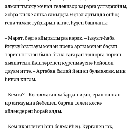
алмаштырыу менән телевизор ҡарарға ултырғайны,
Зөһрә киске ашҡа саҡырҙы. Өҫтәл артында өнһөҙ
генә тамаҡ туйҙырып алғас, һүҙен башланы:
– Марат, беҙгә айырылырға кәрәк. – Һауыт-һаба
йыуыу һылтауы менән иренә арты менән баҫып
торғанлыҡтан бына-бына тәгәрәп төшөргә торған
хыянатсыл йәштәренең күренмәүенә һөйөнөп
дауам итте. – Артабан былай йәшәп булмаясаҡ, мин
һинән китәм.
– Кемгә? – Көтөлмәгән хәбәрҙән иҫәңгерәп ҡалған
ир аңҡауына йәбешеп барған телен көскә
әйләндереп һорай алды.
– Кем икәнлеген һин белмәйһең. Күргәнең юҡ,