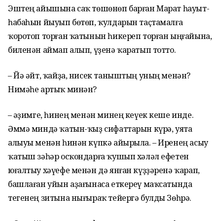
Эштең айышына саҡ төшөнөп барған Марат һауыт-
һабаһын йыуып бөтөп, ҡулдарын таҫтамалға
ҡоротоп торған ҡатынын һикереп торған ыңғайына,
биленән аймап алып, үҙенә ҡаратып тотто.
– Йә әйт, ҡайҙа, нисек таныштың уның менән?
Нимәһе артыҡ минән?
– Ҡәҙимге, һинең менән минең кеүек кеше инде.
Әммә миндә ҡатын-ҡыҙ сифаттарын күрә, уята
алыуы менән һинән күпкә айырыла. – Иренең асыу
ҡатыш зәһәр осҡондарға ҡушып хәләл ефетен
юғалтыу хәүефе менән дә янған күҙҙәренә ҡарап,
башлаған уйын аҙағынаса еткереү маҡсатында
тегенең зитына нығыраҡ тейергә булды Зөһрә.