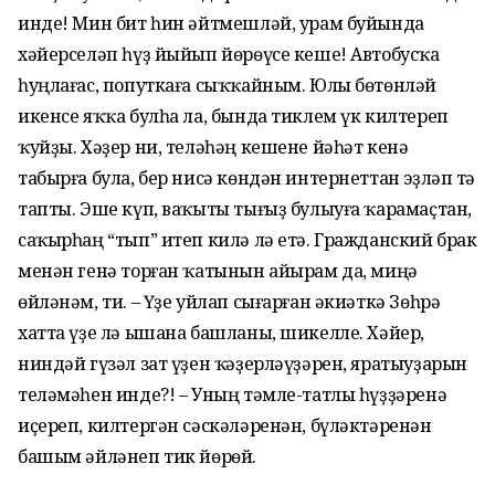
инде! Мин бит һин әйтмешләй, урам буйында
хәйерселәп һүҙ йыйып йөрөүсе кеше! Автобусҡа
һуңлағас, попуткаға сыҡҡайным. Юлы бөтөнләй
икенсе яҡҡа булһа ла, бында тиклем үк килтереп
ҡуйҙы. Хәҙер ни, теләһәң кешене йәһәт кенә
табырға була, бер нисә көндән интернеттан эҙләп тә
тапты. Эше күп, ваҡыты тығыҙ булыуға ҡарамаҫтан,
саҡырһаң “тып” итеп килә лә етә. Гражданский брак
менән генә торған ҡатынын айырам да, миңә
өйләнәм, ти. – Үҙе уйлап сығарған әкиәткә Зөһрә
хатта үҙе лә ышана башланы, шикелле. Хәйер,
ниндәй гүзәл зат үҙен ҡәҙерләүҙәрен, яратыуҙарын
теләмәһен инде?! – Уның тәмле-татлы һүҙҙәренә
иҫереп, килтергән сәскәләренән, бүләктәренән
башым әйләнеп тик йөрөй.