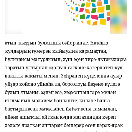
Ҡатын-ҡыҙҙың булмышы сәйер инде. Һаҡһыҙ
ҡулдарҙың ғүмерен ҡыйыуына ҡарамаҫтан,
һулығансы матурлығын, хуш еҫен тирә-яҡтағыларға
таратып ултырған өҙөлгән сәскәне хәтерләтеп ҡуя
ваҡыты-ваҡыты менән. Зөһрәнең күңелендә ауыр
уйҙар ҡойоно уйнаһа ла, борсолоуы йөҙөнә күләгә
булып ятманы. Ҡәҙимгесә, хеҙмәттәштәре менән
йылмайып мөләйем һөйләште, киләһе һанға
баҫтырыласаҡ мәҡәләһен йәһәт кенә тамамлап,
өйөнә ашыҡты. Ҡайтҡан юлда магазиндан кереп
хәләле яратҡан аштарҙы бешерер өсөн кәрәк-яраҡ