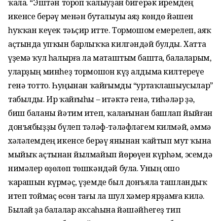
ҡала. “Эштән тороп ҡалыуҙан бигерәк иремдең
икенсе берәү менән буталыуы аяҙ көндө йәшен
һуҡҡан кеүек тәьҫир итте. Тормошом емерелеп, аяҡ
аҫтында упҡын барлыҡҡа килгәндәй булды. Хатта
үҙемә ҡул һалырға ла маташтым башта, балаларым,
уларҙың минһеҙ тормошон күҙ алдыма килтереүе
генә тотто. Һуңынан ҡайғымды “уртаҡлашыусылар”
табылды. Ир ҡайғыһы – итәктә генә, тиһәләр ҙә,
биш баланы йәтим итеп, ҡалағынан башлап йыйған
донъябыҙҙы бүлеп тәләф-тәләфләгем килмәй, әммә
хәләлемдең икенсе берәү янынан ҡайтып мут ҡына
мыйыҡ аҫтынан йылмайып йөрөүен күрһәм, эсемдә
нимәлер өҙөлөп төшкәндәй була. Уның ошо
ҡарашын күрмәҫ, үҙемде был донъяла ташландыҡ
итеп тоймаҫ өсөн тағы ла шул хәмер ярҙамға килә.
Былай ҙа балалар аҡсаһына йәшәйһегеҙ тип