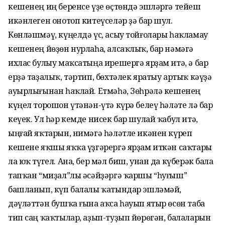
кешенең иң беренсе үҙе өҫтөндә эшләргә тейеш
икәнлеген онотоп китеүселәр ҙә бар шул.
Көнләшмәү, күңелдә үс, асыу тойғолары һаҡламау
кешенең йөҙөн нурлаһа, алсаҡлыҡ, бар нәмәгә
ихлас булыу маҡсатыңа ирешергә ярҙам итә, ә бар
ерҙә таҙалыҡ, тәртип, бөхтәлек яратыу артыҡ кәүҙә
ауырлығынан һаҡлай. Етмәһә, Зөһрәлә кешенең
күңел торошон үтәнән-үтә күрә белеү һәләте лә бар
кеүек. Ул һәр кемде нисек бар шулай ҡабул итә,
ыңғай яҡтарын, нимәгә һәләтле икәнен күреп
кешене яҡшы яҡҡа үҙгәрергә ярҙам иткән саҡтары
ла юҡ түгел. Ана, бер мәл биш, унан да күберәк бала
тапҡан “миҙал”лы әсәйҙәргә ҡаршы “һуғыш”
башланып, күп балалы ҡатындар эшләмәй,
дәүләттән бушҡа ғына аҡса һауып ятыр өсөн таба
тип саң ҡаҡтылар, аҙып-туҙып йөрөгән, балаларын