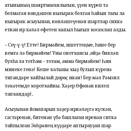
Ҡатынының шаяртмағанлығын, үҙен күреп тә
белмәгән көндәшен нығыраҡ белгән һайын тағы ла
нығыраҡ асыуынан, көнләшеүенән шартлар сиккә
еткән ир хәләл ефетен ҡапыл һығып ҡосаҡлап алды.
– Сеү-ү-ү! Етте! Бирмәйем, ишеттеңме, һине бер
кемгә лә бирмәйем! Уны онотҡансы ,өйҙә бикләп
булһа ла тотһам – тотам, әммә бирмәйем! Һин
минеке генә! Кеше ҡатыны ҡыҙ булып күренә
тигәндәре ҡайһылай дөрөҫ икән! Бер мәл Рәмзил
тәҡәтемде ҡоротҡайны. Хәҙер Өфөнән килеп
тапҡандар!..
Асыуынан йомшарып хәҙер иркәләүгә күскән,
сәстәренән, битенән үбә башлаған иренән ситкә
тайпылған Зөһрәнең күҙҙәре аптырауҙан шар