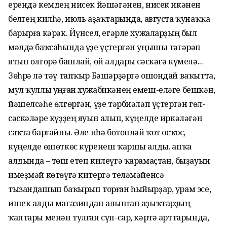
ерендә кемдең нисек йәшәгәнен, нисек икәнен
белгең килһә, июль аҙаҡтарында, августа ҡунаҡҡа
барырға кәрәк. Йүнсел, егәрле хужаларҙың был
мәлдә баҡсаһында үҙе үҫтергән уңышы тәгәрәп
ятып өлгөрә башлай, өй алдары сәскәгә күмелә...
Зөһрә лә тәү тапҡыр Бәшәрҙәргә ошондай ваҡытта,
мул ҡуллы уңған хужабикәнең емеш-еләге бешкән,
йәшелсәһе өлгөргән, үҙе тәрбиәләп үҫтергән гөл-
сәскәләре күҙҙең яуын алып, күңелде иркәләгән
саҡта барғайны. Әле иһә бөтөнләй ҡот осҡос,
күңелде өшөткөс күренеш ҡаршы алды. Ҡапҡа
алдында – төш етеп килеүгә ҡарамаҫтан, быҙауын
имеҙмәй көтөүгә китергә теләмәйенсә
тызандашып баҡырып торған һыйырҙар, урам эсе,
ишек алды магазиндан алынған аҙыҡтарҙың
ҡаптары менән тулған сүп-сар, кәртә арттарында,