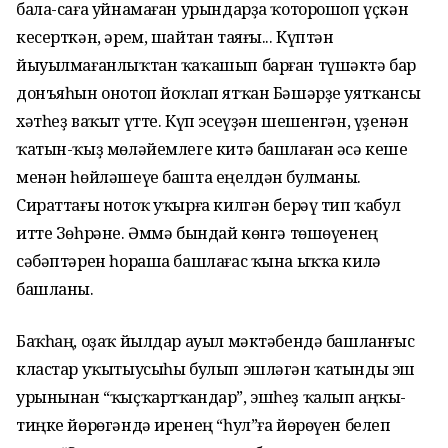
бала-саға уйнамаған урындарҙа ҡоторошоп үҫкән
кесерткән, әрем, шайтан таяғы... Күптән
йыуылмағанлыҡтан ҡаҡашып барған түшәктә бар
донъяһын онотоп йоҡлап ятҡан Бәшәрҙе уятҡансы
хәтһеҙ ваҡыт үтте. Күп эсеүҙән шешенгән, үҙенән
ҡатын-ҡыҙ мөләйемлеге китә башлаған әсә кеше
менән һөйләшеүе башта еңелдән булманы.
Сираттағы нотоҡ уҡырға килгән берәү тип ҡабул
итте Зөһрәне. Әммә бындай көнгә төшөүенең
сәбәптәрен һораша башлағас ҡына ыҡҡа килә
башланы.
Баҡһаң, оҙаҡ йылдар ауыл мәктәбендә башланғыс
кластар уҡытыусыһы булып эшләгән ҡатынды эш
урынынан “ҡыҫҡартҡандар”, эшһеҙ ҡалып аңҡы-
тиңке йөрөгәндә иренең “һул”ға йөрөүен белеп