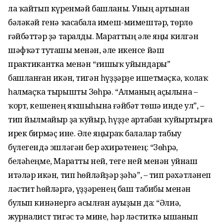
ла ҡайтып күренмәй башланы. Уның артынан
бәләкәй генә ҡасабала имеш-мимештәр, төрлө
ғәйбәттәр ҙә таралды. Мараттың әле яңы килгән
шәфҡәт туташы менән, әле икенсе йәш
практикантка менән “ғишыҡ уйындары”
башланған икән, тигән һүҙҙәрҙе ишетмәҫкә, ҡолаҡ
һалмаҫҡа тырышты Зөһрә. “Алманың аҫылына –
ҡорт, кешенең яҡшыһына ғәйбәт төшә инде ул”, –
тип йылмайыр ҙа ҡуйыр, һүҙҙе артабан ҡуйыртырға
ирек бирмәҫ ине. Әле яңыраҡ балалар табыу
бүлегендә эшләгән бер әхирәтенең: “Зөһрә,
беләһеңме, Маратты ней, теге ней менән уйнаш
итәләр икән, тип һөйләйҙәр ҙәһә”, – тип рәхәтләнеп
ләстит һөйләргә, үҙҙәренең баш табибы менән
булып кинәнергә асылған ауыҙын да: “Әлиә,
журналист тигәс тә мине, һәр ләститкә ышанып