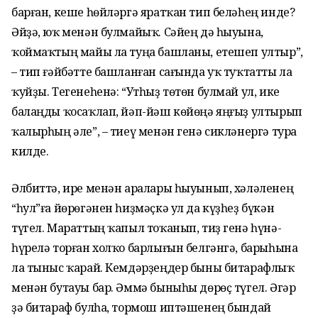
барған, кеше һөйләргә яратҡан тип беләһең инде?
Әйҙә, юҡ менән булмайыҡ. Сәйең дә һыуына,
ҡоймаҡтың майы ла туңа башланы, етешеп ултыр”,
– тип ғәйбәтте башланған сағында уҡ туҡтатты ла
ҡуйҙы. Тегенеһенә: “Утһыҙ төтөн булмай ул, ике
балаңды ҡосаҡлап, йәп-йәш көйөңә яңғыҙ ултырып
ҡалырһың әле”, – тиеү менән генә сикләнергә тура
килде.
Әлбиттә, ире менән аралары һыуынып, хәләленең
“һул”ға йөрөгәнен һиҙмәҫкә ул да күҙһеҙ бүкән
түгел. Мараттың ҡапыл тоҡанып, тиҙ генә һүнә-
һүрелә торған холҡо барлығын белгәнгә, барыһына
ла тыныс ҡарай. Кемдәрҙеңдер быны битарафлыҡ
менән бутауы бар. Әммә быныһы дөрөҫ түгел. Әгәр
ҙә битараф булһа, тормош иптәшенең бындай