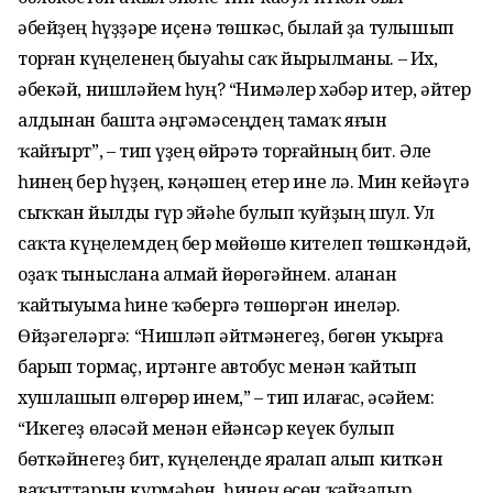
әбейҙең һүҙҙәре иҫенә төшкәс, былай ҙа тулышып
торған күңеленең быуаһы саҡ йырылманы. – Их,
әбекәй, нишләйем һуң? “Нимәлер хәбәр итер, әйтер
алдынан башта әңгәмәсеңдең тамаҡ яғын
ҡайғырт”, – тип үҙең өйрәтә торғайның бит. Әле
һинең бер һүҙең, кәңәшең етер ине лә. Мин кейәүгә
сыҡҡан йылды гүр эйәһе булып ҡуйҙың шул. Ул
саҡта күңелемдең бер мөйөшө кителеп төшкәндәй,
оҙаҡ тыныслана алмай йөрөгәйнем. Ҡаланан
ҡайтыуыма һине ҡәбергә төшөргән инеләр.
Өйҙәгеләргә: “Нишләп әйтмәнегеҙ, бөгөн уҡырға
барып тормаҫ, иртәнге автобус менән ҡайтып
хушлашып өлгөрөр инем,” – тип илағас, әсәйем:
“Икегеҙ өләсәй менән ейәнсәр кеүек булып
бөткәйнегеҙ бит, күңелеңде яралап алып киткән
ваҡыттарын күрмәһен, һинең өсөн ҡайҙалыр