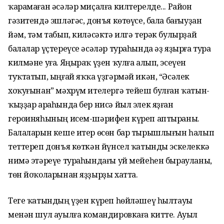
ҡарамаған әсәләр миҫалға килтерелде... Район
гәзитендә эшләгәс, донъя көтөүсе, бала бағыуҙан
йәм, тәм табып, киләсәктә илгә терәк булырҙай
балалар үҫтереүсе әсәләр тураһында әҙ яҙырға тура
килмәне уға. Яңыраҡ үҙен ҡулға алып, эсеүен
туҡтатып, ыңғай яҡҡа үҙгәрмәй икән, “Әсәлек
хоҡуғынан” мәхрүм ителергә тейеш булған ҡатын-
ҡыҙҙар араһында бер нисә йыл элек яҙған
героиняһының исем-шәрифен күреп аптыраны.
Балаларын кеше итер өсөн бар тырышлығын һалып
теттереп донъя көткән йүнсел ҡатынды эскелеккә
нимә этәреүе тураһындағы уй мейеһен бырауланы,
төн йоҡоларынан яҙҙырҙы хатта.
Теге ҡатындың үҙен күреп һөйләшеү һылтауы
менән шул ауылға командировкаға китте. Ауыл