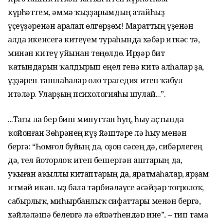
күрһәттем, әммә ҡыҙҙарымдың атайһыҙ
үҫеүҙәренән аралап өлгөрҙөм! Мараттың үҙенән
алда икенсегә китеүем тураһында хәбәр иткәс тә,
минән китеү уйынан төңөлдө. Ирҙәр бит
ҡатындарын ҡалдырып еңел генә китә алһалар ҙа,
үҙҙәрен ташлаһалар оло трагедия итеп ҡабул
итәләр. Уларҙың психологияһы шулай...”.
...Тағы ла бер биш минуттан һуң, һыу аҫтында
ҡойонған Зөһрәнең күҙ йәштәре лә һыу менән
бергә: “Һомғол буйың да, оҙон сәсең дә, сибәрлегең
дә, тел йоторлоҡ итеп бешергән аштарың да,
уҡыған аҡыллы китаптарың да, яратмаһалар, ярҙам
итмәй икән. Ҡыҙ бала тәрбиәләүсе әсәйҙәр тоғролоҡ,
сабырлыҡ, миһырбанлыҡ сифаттары менән бергә,
хәйләләшә белергә лә өйрәтһендәр ине”, – тип тама