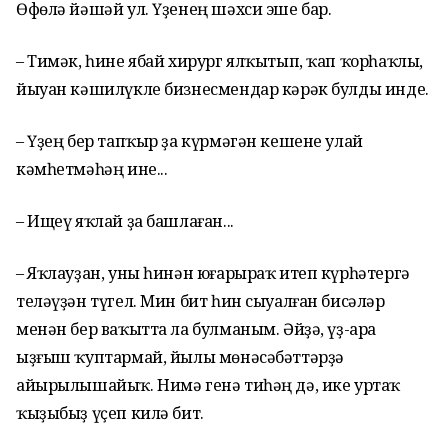
Өфөлә йәшәй ул. Үҙенең шәхси эше бар.
– Тимәк, һине ябай хирург ялҡытып, ҡап ҡорһаҡлы,
йыуан кәшилүкле бизнесмендар кәрәк булды инде.
– Үҙең бер тапҡыр ҙа күрмәгән кешене улай
кәмһетмәһәң ине...
– Ищеү яҡлай ҙа башлаған...
– Яҡлауҙан, уны һинән юғарыраҡ итеп күрһәтергә
теләүҙән түгел. Мин бит һин сыуалған бисәләр
менән бер ваҡытта ла булманым. Әйҙә, үҙ-ара
ыҙғыш ҡуптармай, йылы мөнәсәбәттәрҙә
айырылышайыҡ. Нимә генә тиһәң дә, ике уртаҡ
ҡыҙыбыҙ үҫеп килә бит.