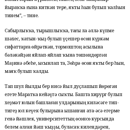
йыраҡҡа ғына киткән тере, яҡты һын булып ҡалһын
тинем”, – тине.
Сабырлыҡҡа, тырышлыҡҡа, тағы ла әллә күпме
шәхес, ҡатын-ҡыҙ булып үҫешер өсөн күркәм
сифаттарға өйрәткән, тормоштоң асылына
бәләкәйҙән яйлап-яйлап ҡына төшөндөргән
Мәҙинә әбеһе, ысынлап та, Зөһрә өсөн яҡты бер һын,
маяҡ булып ҡалды.
Тап шул йылды бер нисә йыл дуҫлашып йөрөгән
егете Маратҡа кейәүгә сыҡты. Башта хирург булып
хеҙмәт юлын башлаған улдарының киләсәге тип-
тигеҙ юл кеүек булырына ышанған ата-әсә егерме
генә йәшлек, университеттың өсөнсө курсында
белем алған йәш ҡыҙҙы, буласаҡ килендәрен,