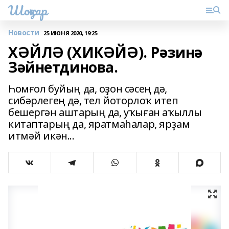
Шоңҡар
Новости
25 ИЮНЯ 2020, 19:25
ХӘЙЛӘ (ХИКӘЙӘ). Рәзинә
Зәйнетдинова.
Һомғол буйың да, оҙон сәсең дә,
сибәрлегең дә, тел йоторлоҡ итеп
бешергән аштарың да, уҡыған аҡыллы
китаптарың да, яратмаһалар, ярҙам
итмәй икән...