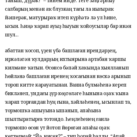
таныш, дүрәк!” – тинем инде. Теге зәңгәрһыу
салбарың менән аҡ блузкаң тағы ла нығыраҡ
йәшерәк, матурыраҡ итеп күрһәтә лә ул һине,
ысын. Һиңә ҡарап ауыҙ һыуын ҡойоусылар бар икән
шул...
Ҡабаттан ҡосоп, үҙен үбә башлаған ирендәрҙең,
иркәләгән ҡулдарҙың ихтыярына артабан ҡаршы
килмәне ҡатын. Өсөнсө бәпәй хаҡында хыялланып
һөйләнә башлаған иренең ҡосағынан көскә арынып
тороп китте карауатынан. Ванна бүлмәһенә кереп
бикләнеп, ундағы ҙур көҙгөләге һынына оҙаҡ ҡына
ҡарап торғандан һуң ғына, хәйләһенең, ысынлап та,
тормошҡа ашыуына ышанып, апаһына
шылтыратырға тотондо. Һеңлеһенең ғаилә
тормошо өсөн ут йотоп йөрөгән апаһы оҙаҡ
көттөрмәй: “Йә, нисек?” – тип һорай һалды. “Апай,