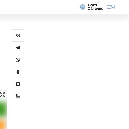
+24 °С
Облачно