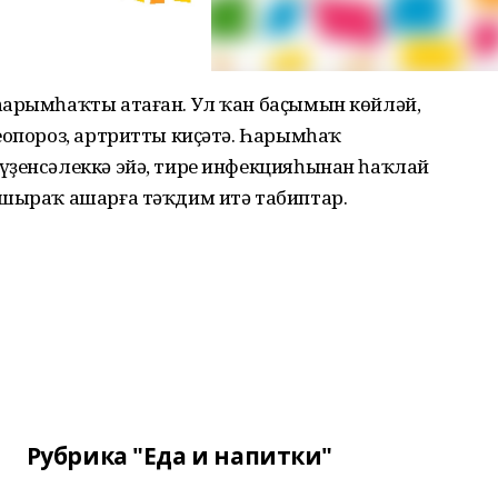
һарымһаҡты атаған. Ул ҡан баҫымын көйләй,
еопороз, артритты киҫәтә. Һарымһаҡ
үҙенсәлеккә эйә, тире инфекцияһынан һаҡлай
ышыраҡ ашарға тәҡдим итә табиптар.
Рубрика "Еда и напитки"