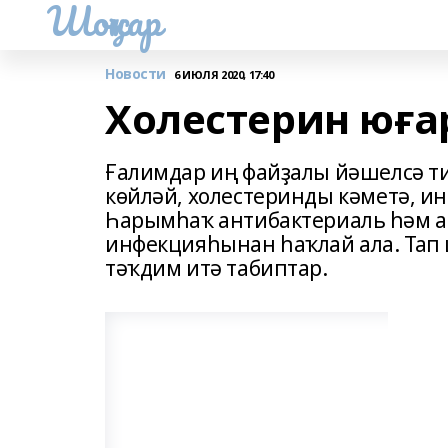
Шоңҡар
Новости
6 ИЮЛЯ 2020, 17:40
Холестерин юға
Ғалимдар иң файҙалы йәшелсә т
көйләй, холестеринды кәметә, инс
Һарымһаҡ антибактериаль һәм ан
инфекцияһынан һаҡлай ала. Тап
тәҡдим итә табиптар.