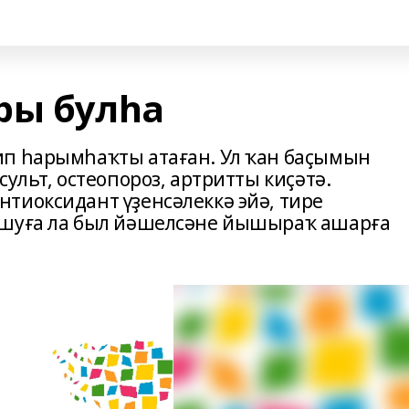
ры булһа
ип һарымһаҡты атаған. Ул ҡан баҫымын
ульт, остеопороз, артритты киҫәтә.
тиоксидант үҙенсәлеккә эйә, тире
 шуға ла был йәшелсәне йышыраҡ ашарға