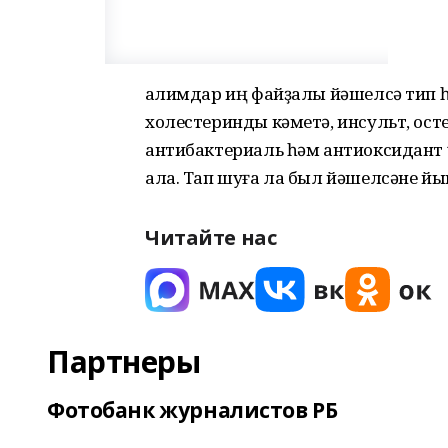
Ғалимдар иң файҙалы йәшелсә тип 
холестеринды кәметә, инсульт, ост
антибактериаль һәм антиоксидант 
ала. Тап шуға ла был йәшелсәне й
Читайте нас
Партнеры
Фотобанк журналистов РБ