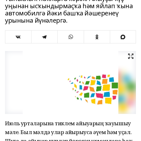
уңынан ысҡындырмаҫҡа һәм яйлап ҡына
автомобилгә йәки башҡа йәшеренеү
урынына йүнәлергә.
Июль урталарына тиклем айыуҙарҙың ҡауышыу
мәле. Был мәлдә улар айырыуса әүҙем һәм уҫал.
Шуға ла айыуҙар күпләп йөрөгән урмандарҙа һаҡ