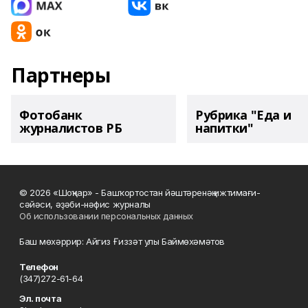
Партнеры
Фотобанк
Рубрика "Еда и
журналистов РБ
напитки"
© 2026 «Шоңҡар» - Башҡортостан йәштәренәң ижтимағи-
сәйәси, әҙәби-нәфис журналы
Об использовании персональных данных
Баш мөхәррир: Айгиз Ғиззәт улы Баймөхәмәтов
Телефон
(347)272-61-64
Эл. почта