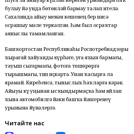
булыу йә унда бөтөнләй бармау талап ителә.
Сахалинда айыу менән кешенең бер нисә
осрашыу мәле теркәлгән. Һәм был осраҡтар
аяныслы тамамланған.
Башҡортостан Республикаһы Роспотребнадзоры
ҡырағай хайуанды күрһәгеҙ, уға яҡын бармағыҙ,
тауыш сығармағыҙ, фотоға төшөрөргә
тырышмағыҙ, тип иҫкәртә. Унан ҡасырға ла
ярамай. Киреһенсә, тыныслыҡ һаҡларға кәрәк.
Айыуҙы күҙ уңынан ысҡындырмаҫҡа һәм яйлап
ҡына автомобилгә йәки башҡа йәшеренеү
урынына йүнәлергә.
Читайте нас