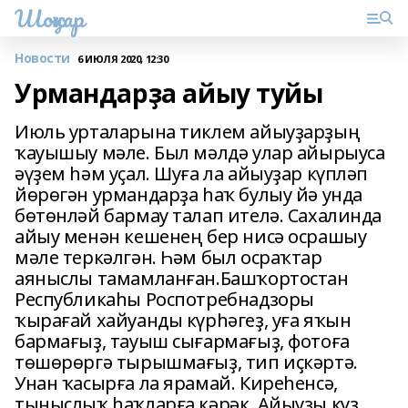
Шоңҡар
Новости
6 ИЮЛЯ 2020, 12:30
Урмандарҙа айыу туйы
Июль урталарына тиклем айыуҙарҙың
ҡауышыу мәле. Был мәлдә улар айырыуса
әүҙем һәм уҫал. Шуға ла айыуҙар күпләп
йөрөгән урмандарҙа һаҡ булыу йә унда
бөтөнләй бармау талап ителә. Сахалинда
айыу менән кешенең бер нисә осрашыу
мәле теркәлгән. Һәм был осраҡтар
аяныслы тамамланған.Башҡортостан
Республикаһы Роспотребнадзоры
ҡырағай хайуанды күрһәгеҙ, уға яҡын
бармағыҙ, тауыш сығармағыҙ, фотоға
төшөрөргә тырышмағыҙ, тип иҫкәртә.
Унан ҡасырға ла ярамай. Киреһенсә,
тыныслыҡ һаҡларға кәрәк. Айыуҙы күҙ