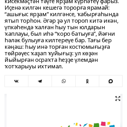
кисекмәҫтән тәүге ярҙам күрһәтеү фарыз.
Иҫенә килгән кешегә торорға ярамай:
“ашығыс ярҙам” килгәнсе, ҡабырғаһында
ятып торһон. Әгәр ҙә ул тороп китә икән,
үпкәһендә ҡалған һыу тын юлдарын
ҡаплауы, был иһә “ҡоро батыуға”, йәғни
һәләк булыуға килтереүе бар. Тағы бер
кәңәш: һыу инә торған костюмығыҙға
төйрәүес ҡаҙап ҡуйығыҙ: ул көҙән
йыйырған осраҡта һеҙҙе үлемдән
ҡотҡарыуы ихтимал.