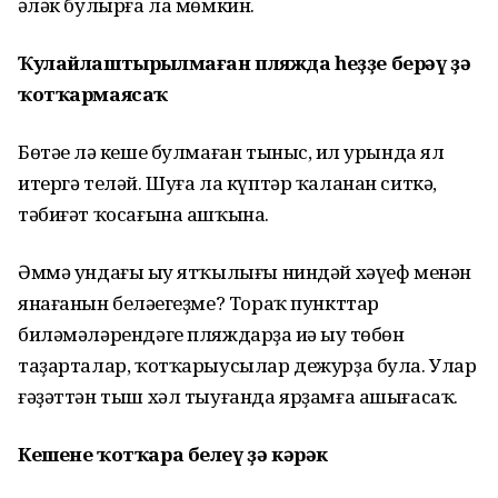
һәләк булырға ла мөмкин.
Ҡулайлаштырылмаған пляжда һеҙҙе берәү ҙә
ҡотҡармаясаҡ
Бөтәһе лә кеше булмаған тыныс, һил урында ял
итергә теләй. Шуға ла күптәр ҡаланан ситкә,
тәбиғәт ҡосағына ашҡына.
Әммә ундағы һыу ятҡылығы ниндәй хәүеф менән
янағанын беләһегеҙме? Тораҡ пункттар
биләмәләрендәге пляждарҙа иһә һыу төбөн
таҙарталар, ҡотҡарыусылар дежурҙа була. Улар
ғәҙәттән тыш хәл тыуғанда ярҙамға ашығасаҡ.
Кешене ҡотҡара белеү ҙә кәрәк