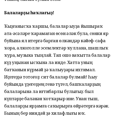
Балаларҙы һаҡлағыҙ!
Ҡыҙғанысҡа ҡаршы, балалар һыуҙа йышыраҡ
ата-әсәләре ҡарамаған өсөн һәләк була, сөнки яр
буйына ял итергә барған өлкәндәр кәйеф-сафа
ҡора, алкоголле эсемлектәр ҡуллана, шашлыҡ
ҡура, музыка тыңлай. Тап ошо ваҡытта балалар
күҙ уңынан ысҡына ла инде. Хатта уның
батҡанын күрмәй ҙә ҡалыуҙары ихтимал.
Иҫегеҙҙә тотоғоҙ: сит балалар булмай! Һыу
буйында үҙегеҙҙең генә түгел, башҡаларҙың
балаларына ла иғтибарлы булығыҙ: был
күптәрҙе бәләнән ҡотҡарыр ине. Унан тыш,
балаларҙы ярҙамға саҡырырға өйрәтергә кәрәк.
Бының бер ниндәй ҙә хилафлығы юҡ.