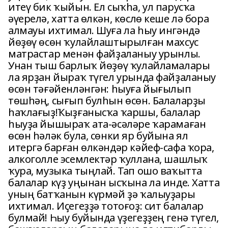
итеү бик ҡыйын. Ел сыҡһа, ул парусҡа
әүерелә, хатта өлкән, көслө кеше лә бора
алмауы ихтимал. Шуға ла һыу ингәндә
йөҙөү өсөн ҡулайлаштырылған махсус
матрастар менән файҙаланыу урынлы.
Унан тыш барлыҡ йөҙөү ҡулайламалары
ла ярҙан йыраҡ түгел урында файҙаланыу
өсөн тәғәйенләнгән: һыуға йығылып
төшһәң, сығып булһын өсөн. Балаларҙы
һаҡлағыҙ!Ҡыҙғанысҡа ҡаршы, балалар
һыуҙа йышыраҡ ата-әсәләре ҡарамаған
өсөн һәләк була, сөнки яр буйына ял
итергә барған өлкәндәр кәйеф-сафа ҡора,
алкоголле эсемлектәр ҡуллана, шашлыҡ
ҡура, музыка тыңлай. Тап ошо ваҡытта
балалар күҙ уңынан ысҡына ла инде. Хатта
уның батҡанын күрмәй ҙә ҡалыуҙары
ихтимал. Иҫегеҙҙә тотоғоҙ: сит балалар
булмай! Һыу буйында үҙегеҙҙең генә түгел,