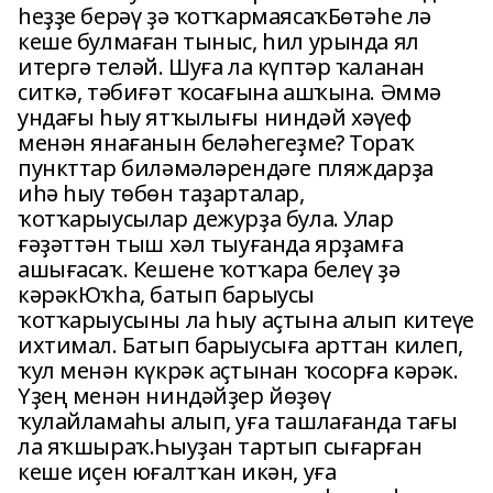
һеҙҙе берәү ҙә ҡотҡармаясаҡБөтәһе лә
кеше булмаған тыныс, һил урында ял
итергә теләй. Шуға ла күптәр ҡаланан
ситкә, тәбиғәт ҡосағына ашҡына. Әммә
ундағы һыу ятҡылығы ниндәй хәүеф
менән янағанын беләһегеҙме? Тораҡ
пункттар биләмәләрендәге пляждарҙа
иһә һыу төбөн таҙарталар,
ҡотҡарыусылар дежурҙа була. Улар
ғәҙәттән тыш хәл тыуғанда ярҙамға
ашығасаҡ. Кешене ҡотҡара белеү ҙә
кәрәкЮҡһа, батып барыусы
ҡотҡарыусыны ла һыу аҫтына алып китеүе
ихтимал. Батып барыусыға арттан килеп,
ҡул менән күкрәк аҫтынан ҡосорға кәрәк.
Үҙең менән ниндәйҙер йөҙөү
ҡулайламаһы алып, уға ташлағанда тағы
ла яҡшыраҡ.Һыуҙан тартып сығарған
кеше иҫен юғалтҡан икән, уға