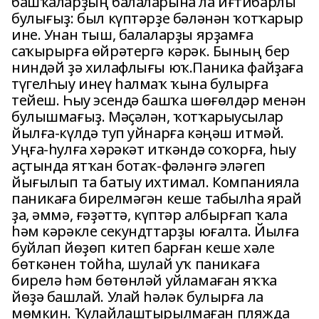
башҡаларҙың балаларына ла иғтибарлы
булығыҙ: был күптәрҙе бәләнән ҡотҡарыр
ине. Унан тыш, балаларҙы ярҙамға
саҡырырға өйрәтергә кәрәк. Бының бер
ниндәй ҙә хилафлығы юҡ.Паника файҙаға
түгелҺыу инеү һалмаҡ ҡына булырға
тейеш. Һыу эсендә башҡа шөғөлдәр менән
булышмағыҙ. Мәҫәлән, ҡотҡарыусылар
йылға-күлдә туп уйнарға кәңәш итмәй.
Уңға-һулға хәрәкәт иткәндә соҡорға, һыу
аҫтында ятҡан ботаҡ-фәләнгә эләгеп
йығылып та батыу ихтимал. Компанияла
паникаға бирелмәгән кеше табылһа ярай
ҙа, әммә, ғәҙәттә, күптәр албырғап ҡала
һәм кәрәкле секундттарҙы юғалта. Йылға
буйлап йөҙөп китеп барған кеше хәле
бөткәнен тойһа, шулай уҡ паникаға
бирелә һәм бөтөнләй уйламаған яҡҡа
йөҙә башлай. Улай һәләк булырға ла
мөмкин. Ҡулайлаштырылмаған пляжда