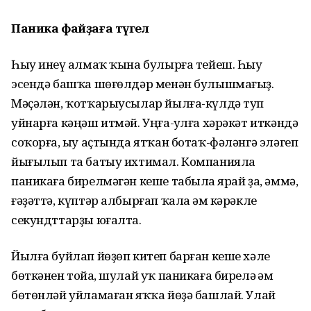
Паника файҙаға түгел
Һыу инеү һалмаҡ ҡына булырға тейеш. Һыу
эсендә башҡа шөғөлдәр менән булышмағыҙ.
Мәҫәлән, ҡотҡарыусылар йылға-күлдә туп
уйнарға кәңәш итмәй. Уңға-һулға хәрәкәт иткәндә
соҡорға, һыу аҫтында ятҡан ботаҡ-фәләнгә эләгеп
йығылып та батыу ихтимал. Компанияла
паникаға бирелмәгән кеше табылһа ярай ҙа, әммә,
ғәҙәттә, күптәр албырғап ҡала һәм кәрәкле
секундттарҙы юғалта.
Йылға буйлап йөҙөп китеп барған кеше хәле
бөткәнен тойһа, шулай уҡ паникаға бирелә һәм
бөтөнләй уйламаған яҡҡа йөҙә башлай. Улай