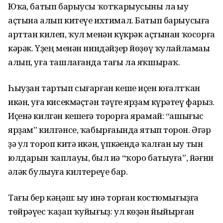
Юҡһа, батып барыусы ҡотҡарыусыны ла һыу
аҫтына алып китеүе ихтимал. Батып барыусыға
арттан килеп, ҡул менән күкрәк аҫтынан ҡосорға
кәрәк. Үҙең менән ниндәйҙер йөҙөү ҡулайламаһы
алып, уға ташлағанда тағы ла яҡшыраҡ.
Һыуҙан тартып сығарған кеше иҫен юғалтҡан
икән, уға кисекмәҫтән тәүге ярҙам күрһәтеү фарыз.
Иҫенә килгән кешегә торорға ярамай: “ашығыс
ярҙам” килгәнсе, ҡабырғаһында ятып торһон. Әгәр
ҙә ул тороп китә икән, үпкәһендә ҡалған һыу тын
юлдарын ҡаплауы, был иһә “ҡоро батыуға”, йәғни
һәләк булыуға килтереүе бар.
Тағы бер кәңәш: һыу инә торған костюмығыҙға
төйрәүес ҡаҙап ҡуйығыҙ: ул көҙән йыйырған