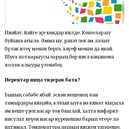
Ниһәйәт, йәйге эҫе көндәр килде. Кешеләр һыу
буйына ағыла. Әммә һыу, рәхәтлек һәм ләззәт
бүләк итеү менән бергә, хәүеф менән дә янай.
Шуға ҡотҡарыусыларҙың бер нисә кәңәшенә
ҡолаҡ һалыуҙы үтенәбеҙ.
Иҫеректәр ниңә тиҙерәк бата?
Бының сәбәбе ябай: эскән кешенең ҡан
тамырҙары киңәйә, һалҡын һыуға иһә кинәт ҡыҫыла
һәм кеше үҙен насар тоя башлай, хатта инфаркт-
инсульт кеүек насар күренешкә барып етеүе лә
ихтимал. Температураларҙың киҫкен үҙгәреше,