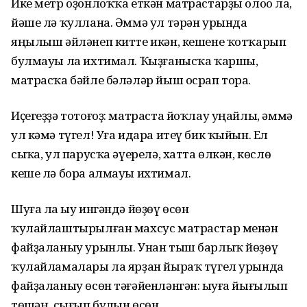
Ике метр оҙонлоҡҡа еткән матрастарҙы олоһо ла,
йәше лә ҡуллана. Әммә ул тәрән урында
яңылыш әйләнеп китте икән, кешене ҡотҡарып
булмауы ла ихтимал. Ҡыҙғанысҡа ҡаршы,
матрасҡа бәйле бәләләр йыш осрап тора.
Иҫегеҙҙә тотоғоҙ: матраста йоҡлау уңайлы, әммә
ул кәмә түгел! Уға идара итеү бик ҡыйын. Ел
сыҡһа, ул парусҡа әүерелә, хатта өлкән, көслө
кеше лә бора алмауы ихтимал.
Шуға ла һыу ингәндә йөҙөү өсөн
ҡулайлаштырылған махсус матрастар менән
файҙаланыу урынлы. Унан тыш барлыҡ йөҙөү
ҡулайламалары ла ярҙан йыраҡ түгел урында
файҙаланыу өсөн тәғәйенләнгән: һыуға йығылып
төшһәң, сығып булһын өсөн.