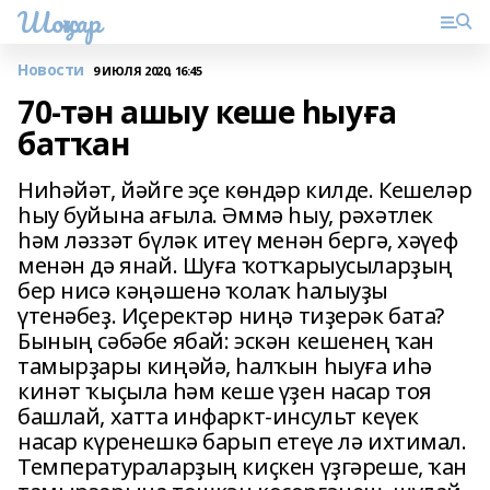
Шоңҡар
Новости
9 ИЮЛЯ 2020, 16:45
70-тән ашыу кеше һыуға
батҡан
Ниһәйәт, йәйге эҫе көндәр килде. Кешеләр
һыу буйына ағыла. Әммә һыу, рәхәтлек
һәм ләззәт бүләк итеү менән бергә, хәүеф
менән дә янай. Шуға ҡотҡарыусыларҙың
бер нисә кәңәшенә ҡолаҡ һалыуҙы
үтенәбеҙ. Иҫеректәр ниңә тиҙерәк бата?
Бының сәбәбе ябай: эскән кешенең ҡан
тамырҙары киңәйә, һалҡын һыуға иһә
кинәт ҡыҫыла һәм кеше үҙен насар тоя
башлай, хатта инфаркт-инсульт кеүек
насар күренешкә барып етеүе лә ихтимал.
Температураларҙың киҫкен үҙгәреше, ҡан