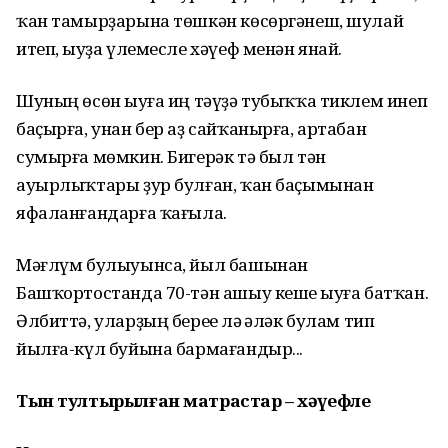
ҡан тамырҙарына төшкән көсөргәнеш, шулай
итеп, һыуҙа үлемесле хәүеф менән янай.
Шуның өсөн һыуға иң тәүҙә тубыҡҡа тиклем инеп
баҫырға, унан бер аҙ сайҡанырға, артабан
сумырға мөмкин. Бигерәк тә был тән
ауырлыҡтары ҙур булған, ҡан баҫымынан
яфаланғандарға ҡағыла.
Мәғлүм булыуынса, йыл башынан
Башҡортостанда 70-тән ашыу кеше һыуға батҡан.
Әлбиттә, уларҙың береһе лә һәләк булам тип
йылға-күл буйына бармағандыр...
Тын тултырылған матрастар – хәүеф
ле