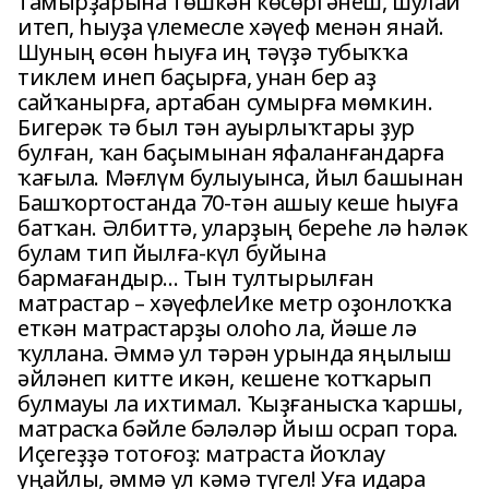
тамырҙарына төшкән көсөргәнеш, шулай
итеп, һыуҙа үлемесле хәүеф менән янай.
Шуның өсөн һыуға иң тәүҙә тубыҡҡа
тиклем инеп баҫырға, унан бер аҙ
сайҡанырға, артабан сумырға мөмкин.
Бигерәк тә был тән ауырлыҡтары ҙур
булған, ҡан баҫымынан яфаланғандарға
ҡағыла. Мәғлүм булыуынса, йыл башынан
Башҡортостанда 70-тән ашыу кеше һыуға
батҡан. Әлбиттә, уларҙың береһе лә һәләк
булам тип йылға-күл буйына
бармағандыр... Тын тултырылған
матрастар – хәүефлеИке метр оҙонлоҡҡа
еткән матрастарҙы олоһо ла, йәше лә
ҡуллана. Әммә ул тәрән урында яңылыш
әйләнеп китте икән, кешене ҡотҡарып
булмауы ла ихтимал. Ҡыҙғанысҡа ҡаршы,
матрасҡа бәйле бәләләр йыш осрап тора.
Иҫегеҙҙә тотоғоҙ: матраста йоҡлау
уңайлы, әммә ул кәмә түгел! Уға идара