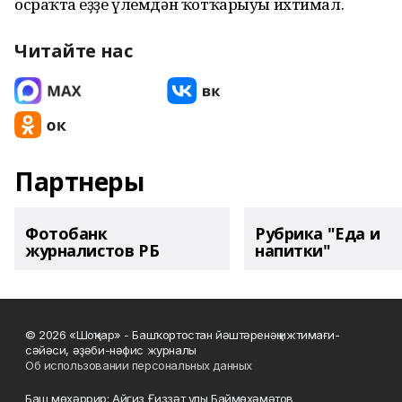
осраҡта һеҙҙе үлемдән ҡотҡарыуы ихтимал.
Читайте нас
Партнеры
Фотобанк
Рубрика "Еда и
журналистов РБ
напитки"
© 2026 «Шоңҡар» - Башҡортостан йәштәренәң ижтимағи-
сәйәси, әҙәби-нәфис журналы
Об использовании персональных данных
Баш мөхәррир: Айгиз Ғиззәт улы Баймөхәмәтов