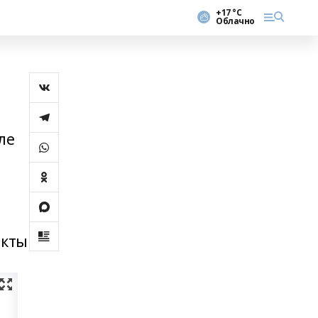
+17 °С
Облачно
ле
екты