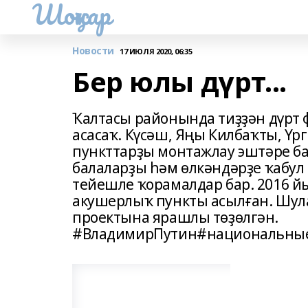
Шоңҡар
Новости
17 ИЮЛЯ 2020, 06:35
Бер юлы дүрт...
Ҡалтасы районында тиҙҙән дүрт
асасаҡ. Күсәш, Яңы Килбаҡты, Ү
пункттарҙы монтажлау эштәре бар
балаларҙы һәм өлкәндәрҙе ҡабул 
тейешле ҡорамалдар бар. 2016 
акушерлыҡ пункты асылған. Шул
проектына ярашлы төҙөлгән.
#ВладимирПутин#национальны