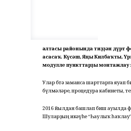
Ҡалтасы районында тиҙҙән дүрт
асасаҡ. Күсәш, Яңы Килбаҡты, Ү
модулле пункттарҙы монтажлау 
Улар бөтә заманса шарттарға яуап б
бүлмәләре, процедура кабинеты, т
2016 йылдан башлап биш ауылда 
Шуларҙың икәүһе “Һаулыҡ һаҡлау” 