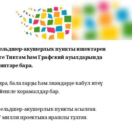
 фельдшер-акушерлыҡ пункты ишектәрен
рге Тиктәм һәм Графский ауылдарында
эштәре бара.
ирә, балаларҙы һәм өлкәндәрҙе ҡабул итеү
ейешле ҡорамалдар бар.
фельдшер-акушерлыҡ пункты асылған.
милли проектына ярашлы төҙөлгән.