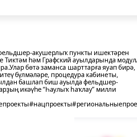
 фельдшер-акушерлыҡ пункты ишектәрен
рге Тиктәм һәм Графский ауылдарында модул
а.Улар бөтә заманса шарттарға яуап бирә,
итеү бүлмәләре, процедура кабинеты,
йылдан башлап биш ауылда фельдшер-
арҙың икәүһе “Һаулыҡ һаҡлау” милли
епроекты#нацпроекты#региональныепро