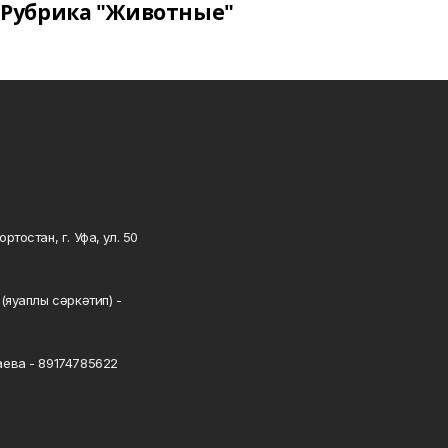
Рубрика "Животные"
тостан, г. Уфа, ул. 50
0
(яуаплы сәркәтип) -
ева - 89174785622