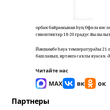
Ҡорбан байрамынан һуң Өфөлә көслө 
синоптиктар 18-20 градус йылылыҡ 
Йәкшәмбе һауа температураһы 21-гә
башланып, иртәнгә саҡлы яуасаҡ. Әй
Читайте нас
Партнеры