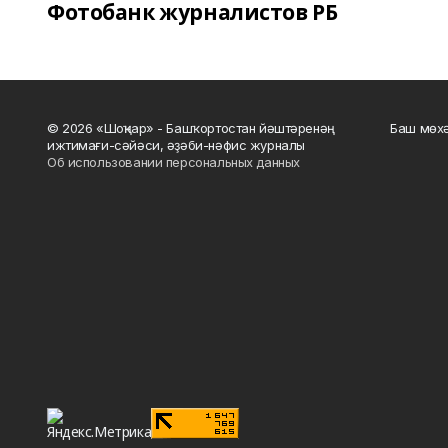
Фотобанк журналистов РБ
© 2026 «Шоңҡар» - Башҡортостан йәштәренәң
Баш мөхә
ижтимағи-сәйәси, әҙәби-нәфис журналы
Об использовании персональных данных