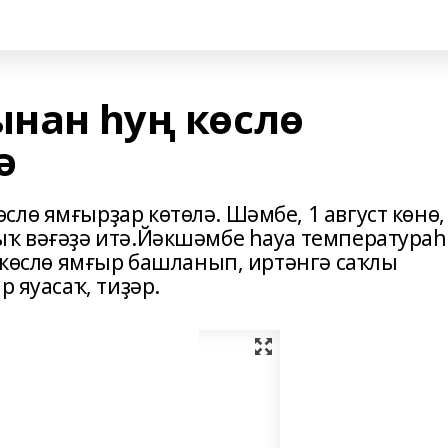
нан һуң көслө
ә
лө ямғырҙар көтөлә. Шәмбе, 1 август көнө,
ыҡ вәғәҙә итә.Йәкшәмбе һауа температура
ә көслө ямғыр башланып, иртәнгә саҡлы
р яуасаҡ, тиҙәр.