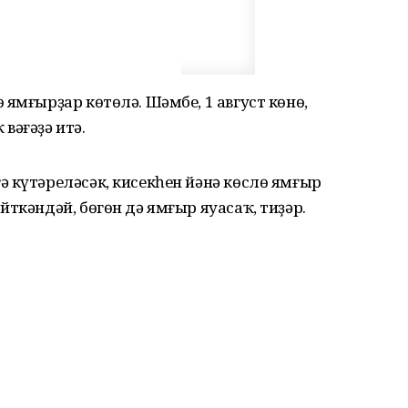
ямғырҙар көтөлә. Шәмбе, 1 август көнө,
вәғәҙә итә.
 күтәреләсәк, кисекһен йәнә көслө ямғыр
ткәндәй, бөгөн дә ямғыр яуасаҡ, тиҙәр.