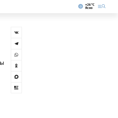
+26 °С
Ясно
һы