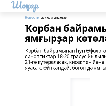
Шоңҡар
Новости
29 ИЮЛЯ 2020, 08:30
Ҡорбан байрамы
ямғырҙар көтөл
Ҡорбан байрамынан һуң Өфөлә көс
синоптиктар 18-20 градус йылыл
21-гә күтәреләсәк, кисекһен йән
яуасаҡ. Әйткәндәй, бөгөн дә ямғы