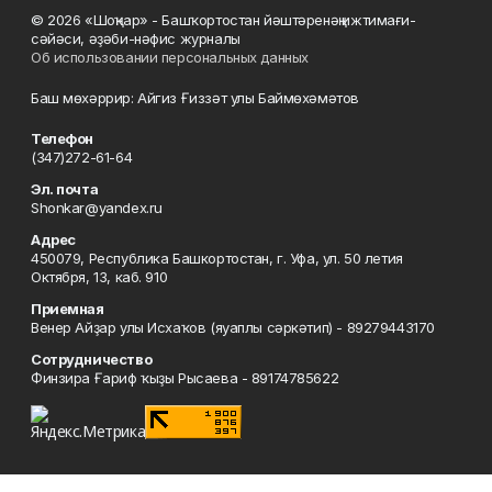
© 2026 «Шоңҡар» - Башҡортостан йәштәренәң ижтимағи-
сәйәси, әҙәби-нәфис журналы
Об использовании персональных данных
Баш мөхәррир: Айгиз Ғиззәт улы Баймөхәмәтов
Телефон
(347)272-61-64
Эл. почта
Shonkar@yandex.ru
Адрес
450079, Республика Башкортостан, г. Уфа, ул. 50 летия
Октября, 13, каб. 910
Приемная
Венер Айҙар улы Исхаҡов (яуаплы сәркәтип) - 89279443170
Сотрудничество
Финзира Ғариф ҡыҙы Рысаева - 89174785622