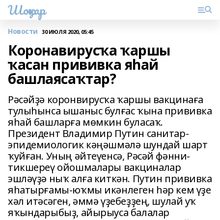
Шоңҡар
Новости
30 ИЮЛЯ 2020, 05:45
Коронавирусҡа ҡаршы
ҡасан прививка яһай
башлаясаҡтар?
Рәсәйҙә коронвирусҡа ҡаршы вакцинаға
тулыһынса ышаныс булғас ҡына прививка
яһай башларға мөмкин буласаҡ.
Президент Владимир Путин санитар-
эпидемиологик кәңәшмәлә шундай шарт
ҡуйған. Уның әйтеүенсә, Рәсәй фәнни-
тикшереү ойошмалары вакциналар
эшләүҙә ныҡ алға киткән. Путин прививка
яһатырғамы-юҡмы икәнлеген һәр кем үҙе
хәл итәсәген, әммә үҙебеҙҙең, шулай уҡ
яҡындарыбыҙ, айырыуса балалар