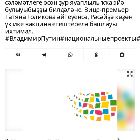
сәләмәтлеге өсөн ҙур яуаплылыҡҡа эйә
булыуыбыҙҙы билдәләне. Вице-премьер
Татяна Голикова әйтеүенсә, Рәсәйҙә көҙөн
үк ике вакцина етештерелә башлауы
ихтимал.
#ВладимирПутин#национальныепроекты#