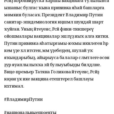
Рәсәйҙә коронвирусҡа ҡаршы вакцинаға тулыһынса
ышаныс булғас ҡына прививка яһай башларға
мөмкин буласаҡ. Президент Владимир Путин
санитар-эпидемиологик кәңәшмәлә шундай шарт
ҡуйған. Уның әйтеүенсә, Рәсәй фәнни-тикшереү
ойошмалары вакциналар эшләүҙә ныҡ алға киткән.
Путин прививка яһатырғамы-юҡмы икәнлеген һәр
кем үҙе хәл итәсәген, әммә үҙебеҙҙең, шулай уҡ
яҡындарыбыҙ, айырыуса балалар сәләмәтлеге өсөн
ҙур яуаплылыҡҡа эйә булыуыбыҙҙы билдәләне.
Вице-премьер Татяна Голикова әйтеүенсә, Рәсәйҙә
көҙөн үк ике вакцина етештерелә башлауы
ихтимал.
#ВладимирПутин
#национальныепроекты