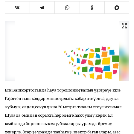
Бөгөн Башҡортостанда һауа торошоноң ҡапыл үҙгәреүе көтөлә.
Ғәҙәттән тыш хәлдәр министрлығы хәбәр итеүенсә, дауыл
ҡубыуы, елдең секундына 20 метрға тиклем етеүе ихтимал.
Шуға ла бындай осраҡта һәр кемгә һаҡ булыу кәрәк. Ел
көсәйгәндә йорттан сыҡмау, балаларҙы урамда йөрөтмәү
хәйерле. Әгәр ҙә урамда ҡалһағыҙ, электр бағаналары, ағас,