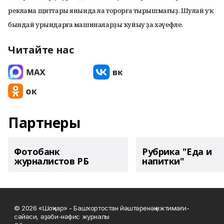
реклама щиттары янында ла торорға тырышмағыҙ. Шулай уҡ
бындай урындарға машиналарҙы ҡуйыу ҙа хәүефле.
Читайте нас
Партнеры
Фотобанк
Рубрика "Еда и
журналистов РБ
напитки"
© 2026 «Шоңҡар» - Башҡортостан йәштәренәң ижтимағи-
сәйәси, әҙәби-нәфис журналы