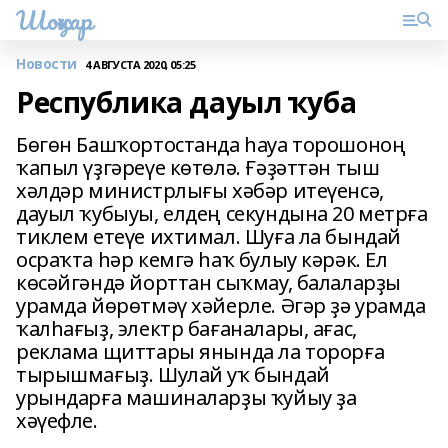
Шоңҡар
Новости
4 АВГУСТА 2020, 05:25
Республика дауыл ҡуба
Бөгөн Башҡортостанда һауа торошоноң
ҡапыл үҙгәреүе көтөлә. Ғәҙәттән тыш
хәлдәр министрлығы хәбәр итеүенсә,
дауыл ҡубыуы, елдең секундына 20 метрға
тиклем етеүе ихтимал. Шуға ла бындай
осраҡта һәр кемгә һаҡ булыу кәрәк. Ел
көсәйгәндә йорттан сыҡмау, балаларҙы
урамда йөрөтмәү хәйерле. Әгәр ҙә урамда
ҡалһағыҙ, электр бағаналары, ағас,
реклама щиттары янында ла торорға
тырышмағыҙ. Шулай уҡ бындай
урындарға машиналарҙы ҡуйыу ҙа
хәүефле.