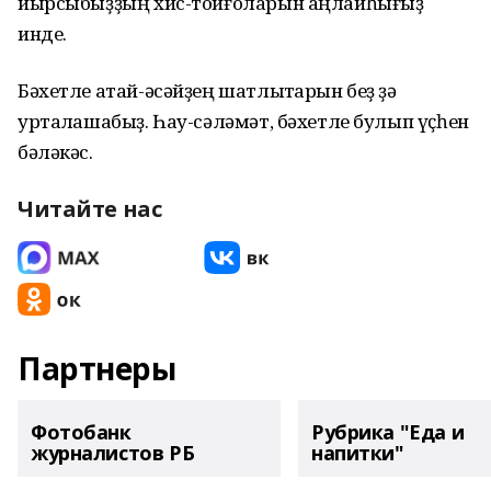
йырсыбыҙҙың хис-тойғоларын аңлайһығыҙ
инде.
Бәхетле атай-әсәйҙең шатлыҡтарын беҙ ҙә
уртаҡлашабыҙ. Һау-сәләмәт, бәхетле булып үҫһен
бәләкәс.
Читайте нас
Партнеры
Фотобанк
Рубрика "Еда и
журналистов РБ
напитки"