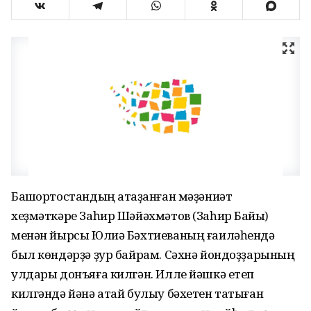
Башҡортостандың атҡаҙанған мәҙәниәт
хеҙмәткәре Заһир Шәйәхмәтов (Заһир Байыҡ)
менән йырсы Юлиә Бәхтиеваның ғаиләһендә
был көндәрҙә ҙур байрам. Сәхнә йондоҙҙарының
улдары донъяға килгән. Илле йәшкә етеп
килгәндә йәнә атай булыу бәхетен татыған