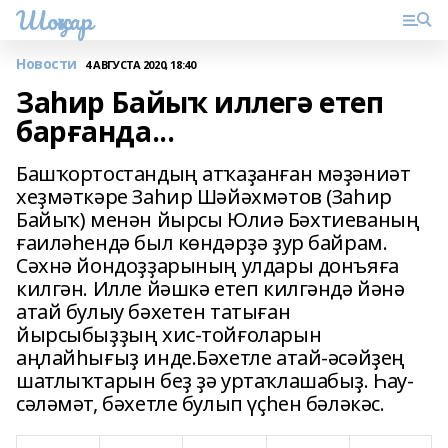
Шоңҡар
Новости
4 АВГУСТА 2020, 18:40
Заһир Байыҡ иллегә етеп
барғанда...
Башҡортостандың атҡаҙанған мәҙәниәт
хеҙмәткәре Заһир Шәйәхмәтов (Заһир
Байыҡ) менән йырсы Юлиә Бәхтиеваның
ғаиләһендә был көндәрҙә ҙур байрам.
Сәхнә йондоҙҙарының улдары донъяға
килгән. Илле йәшкә етеп килгәндә йәнә
атай булыу бәхетен татыған
йырсыбыҙҙың хис-тойғоларын
аңлайһығыҙ инде.Бәхетле атай-әсәйҙең
шатлыҡтарын беҙ ҙә уртаҡлашабыҙ. Һау-
сәләмәт, бәхетле булып үҫһен бәләкәс.