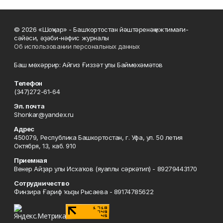
© 2026 «Шоңҡар» - Башҡортостан йәштәренәң ижтимағи-
сәйәси, әҙәби-нәфис журналы
Об использовании персональных данных
Баш мөхәррир: Айгиз Ғиззәт улы Баймөхәмәтов
Телефон
(347)272-61-64
Эл. почта
Shonkar@yandex.ru
Адрес
450079, Республика Башкортостан, г. Уфа, ул. 50 летия
Октября, 13, каб. 910
Приемная
Венер Айҙар улы Исхаҡов (яуаплы сәркәтип) - 89279443170
Сотрудничество
Финзира Ғариф ҡыҙы Рысаева - 89174785622