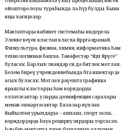
Оператив кәңәшмәлә уҡыу процесының нисек
ойошторолоуы тураһында ла һүҙ булды. Бына
яңы ҡағиҙәләр.
Мәктәптәрҙә кабинет системаһы индерелә.
Элекке кеүек кластан класҡа йөрөргә ярамай.
Физкультура, физика, химия, информатика һәм
технологиянан башҡа. Тәнәфестәр “йөҙөп йөрөүсе”
буласаҡ. Барлыҡ өлкәндәр өсөн дә битлек мотлаҡ.
Белем биреү учреждениеһында бөтә ишектәр ҙә
асыҡ буласаҡ. Мотлаҡ рәүештә графикка
ярашлы кластарҙы һәм коридорҙы
елләтәсәктәр, уларҙы дезинфекция саралары
менән эшкәртәсәктәр. Балалар күпләп
йыйылған урындарҙа – ашхана, спорт залы,
коридорҙарҙа һауа рециркулярҙары торсасаҡ.
Һәр бер мәктәптә дәрес башланыр алдынан