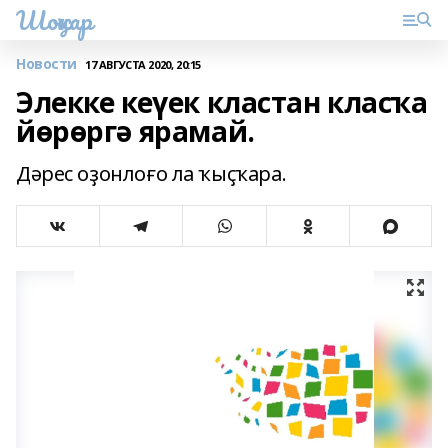
Шоңҡар
Новости
17 АВГУСТА 2020, 20:15
Элекке кеүек кластан класҡа
йөрөргә ярамай.
Дәрес оҙонлоғо ла ҡыҫҡара.