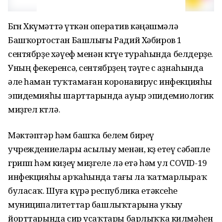
Бөгөн Хөкүмәттә үткән оператив кәңәшмәлә
Башҡортостан Башлығы Радий Хәбиров 1
сентябрҙе хәүеф менән көтөүе тураһында белдерҙе.
Уның фекеренсә, сентябрҙең тәүге өс аҙнаһында
әле һаман туҡтамаған коронавирус инфекцияһы
эпидемияһы шарттарында ауыр эпидемиологик
миҙгел көтөлә.
Мәктәптәр һәм башҡа белем биреү
учреждениелары асылыу менән, көҙ етеү сәбәпле
грипп һәм киҙеү миҙгеле лә етә һәм ул COVID-19
инфекцияһы арҡаһында тағы ла ҡатмарлыраҡ
буласаҡ. Шуға күрә республика етәксеһе
муниципалитеттар башлыҡтарына уҡыу
йорттарында сир усаҡтары барлыҡҡа килмәһен