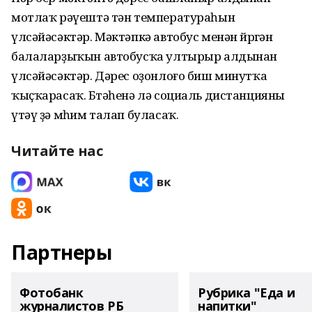
мотлаҡ рәүештә тән температураһын
үлсәйәсәктәр. Мәктәпкә автобус менән йөрөгән
балаларҙыҡын автобусҡа ултырыр алдынан
үлсәйәсәктәр. Дәрес оҙонлоғо биш минутҡа
ҡыҫҡарасаҡ. Бөтәһенә лә социаль дистанцияны
үтәү ҙә мөһим талап буласаҡ.
Читайте нас
Партнеры
Фотобанк
Рубрика "Еда и
журналистов РБ
напитки"