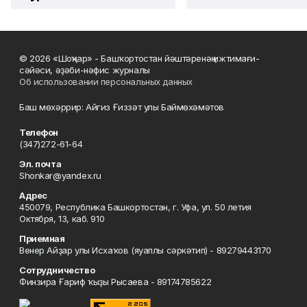
© 2026 «Шоңҡар» - Башҡортостан йәштәренәң ижтимағи-
сәйәси, әҙәби-нәфис журналы
Об использовании персональных данных
Баш мөхәррир: Айгиз Ғиззәт улы Баймөхәмәтов
Телефон
(347)272-61-64
Эл. почта
Shonkar@yandex.ru
Адрес
450079, Республика Башкортостан, г. Уфа, ул. 50 летия
Октября, 13, каб. 910
Приемная
Венер Айҙар улы Исхаҡов (яуаплы сәркәтип) - 89279443170
Сотрудничество
Финзира Ғариф ҡыҙы Рысаева - 89174785622