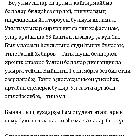
– Беҙ уҡыусылар өсөн артыҡ ҡайғырмайбыҙ –
балалар билдәһеҙ сирләй, тик уларҙың
инфекцияны йоҡтороусы булыуы ихтимал.
Уҡытыусылар сирләп китер тип хафаланам,
улар араһында 65 йәштән өлкәндәр ҙә күп бит.
Был уларҙың һаулығына етди һынау буласаҡ, –
тине Радий Хәбиров. – Тағы шуны белдерәм,
хроник сирҙәре булған балалар дистанцияла
уҡырға тейеш. Быйылғы 1 сентябргә беҙ бик етди
әҙерләнәбеҙ. Тәүге аҙналарҙы имен үткәрһәк,
артабан еңелерәк булыр. Ул саҡта артабан
эшләйәсәкбеҙ, – тине ул.
Бынан тыш, вуздарҙы һәм студент ятаҡтарын
асыу буйынса ла хәл итәһе мәсьәләләр бик күп.