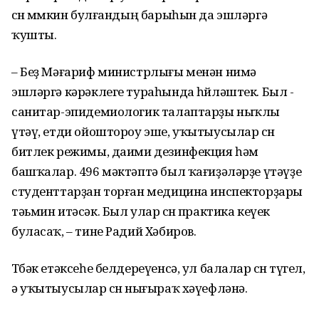
өсөн мөмкин булғандың барыһын да эшләргә
ҡушты.
– Беҙ Мәғариф министрлығы менән нимә
эшләргә кәрәклеге тураһында һөйләштек. Был -
санитар-эпидемиологик талаптарҙы ныҡлы
үтәү, етди ойоштороу эше, уҡытыусылар өсөн
битлек режимы, даими дезинфекция һәм
башҡалар. 496 мәктәптә был ҡағиҙәләрҙе үтәүҙе
студенттарҙан торған медицина инспекторҙары
тәьмин итәсәк. Был улар өсөн практика кеүек
буласаҡ, – тине Радий Хәбиров.
Төбәк етәксеһе белдереүенсә, ул балалар өсөн түгел,
ә уҡытыусылар өсөн нығыраҡ хәүефләнә.