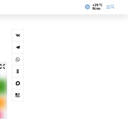
+29 °С
Ясно