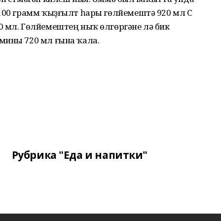
 100 грамм ҡыҙғылт һары гөлйемештә 920 мл С
0 мл. Гөлйемештең ныҡ өлгөргәне лә бик
мины 720 мл ғына ҡала.
Рубрика "Еда и напитки"