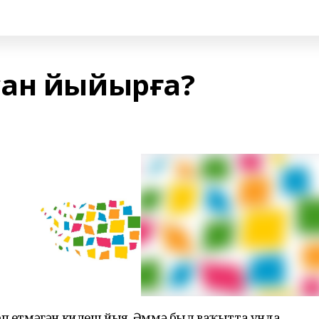
сан йыйырға?
өп етмәгән килеш йыя. Әммә был ваҡытта унда