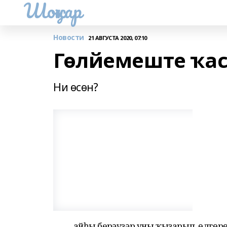
Шоңҡар
Новости
21 АВГУСТА 2020, 07:10
Гөлйемеште ҡа
Ни өсөн?
Ҡайһы берәүҙәр уны ҡыҙарып, өлгөр