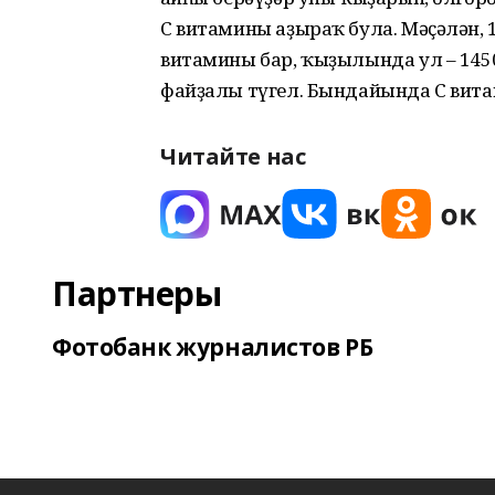
С витамины аҙыраҡ була. Мәҫәлән,
витамины бар, ҡыҙылында ул – 145
файҙалы түгел. Бындайында С вита
Читайте нас
Партнеры
Фотобанк журналистов РБ