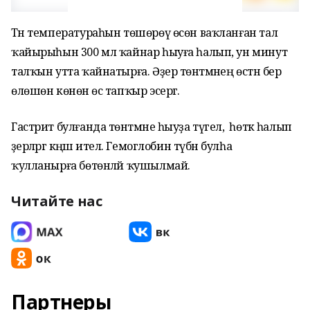
Тән температураһын төшөрөү өсөн ваҡланған тал
ҡайырыһын 300 мл ҡайнар һыуға һалып, ун минут
талҡын утта ҡайнатырға. Әҙер төнәтмәнең өстән бер
өлөшөн көнөнә өс тапҡыр эсергә.
Гастрит булғанда төнәтмәне һыуҙа түгел, ә һөткә һалып
әҙерләргә кәңәш ителә. Гемоглобин түбән булһа
ҡулланырға бөтөнләй ҡушылмай.
Читайте нас
Партнеры