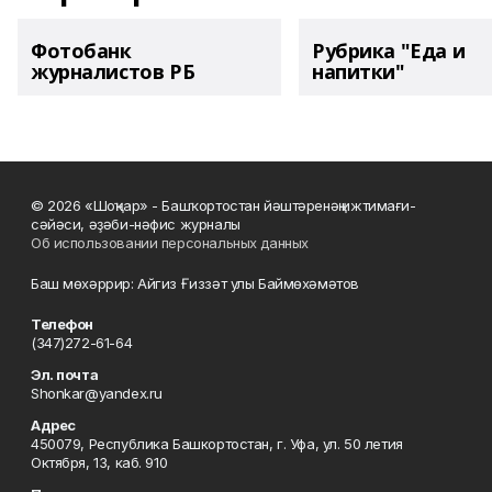
Фотобанк
Рубрика "Еда и
журналистов РБ
напитки"
© 2026 «Шоңҡар» - Башҡортостан йәштәренәң ижтимағи-
сәйәси, әҙәби-нәфис журналы
Об использовании персональных данных
Баш мөхәррир: Айгиз Ғиззәт улы Баймөхәмәтов
Телефон
(347)272-61-64
Эл. почта
Shonkar@yandex.ru
Адрес
450079, Республика Башкортостан, г. Уфа, ул. 50 летия
Октября, 13, каб. 910