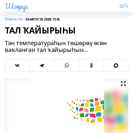
Шоңҡар
Новости
26 АВГУСТА 2020, 13:35
ТАЛ ҠАЙЫРЫҺЫ
Тән температураһын төшөрөү өсөн
ваҡланған тал ҡайырыһын...