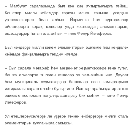
– Матбуғат сараларында был көн киң яҡтыртылырға тейеш.
Кешеләр милли кейемдәр тарихы менән таныша, уларҙың
үҙенсәлектәрен белә алһын. Йәрминкә һәм күргәҙмәләр
ойошторорға кәрәк, кешеләр унда костюмдың элементтарын,
аксессуарҙар һатып ала алһын, – тине Фәнүр Йәғәфәров.
Был көндәрҙә милли кейем элементтарын эшлекле һәм көндәлек
кейемдә файҙаланырға тәҡдим ителде.
– Был сарала мәғариф һәм мәҙәниәт хеҙмәткәрҙәре генә түгел,
башҡа өлкәләрҙә эшләгән кешеләр ҙә ҡатнашһын ине. Дәүләт
һәм муниципаль хеҙмәткәрҙәр башҡалар өсөн тамырҙарына
ихтирамлы ҡараш өлгөһө булыр ине. Йәштәр араһында ир-аттың
эшлекле костюмын популярлаштырыу бик мөһим, – тине Фәнүр
Йәғәфәров.
Ул етештереүселәрҙе лә үҙҙәре теккән әйберҙәрҙә милли стиль
элементтарын ҡулланырға саҡырҙы.