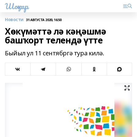
Шоңҡар
Новости
31 АВГУСТА 2020, 16:50
Хөкүмәттә лә кәңәшмә
башҡорт телендә үтте
Быйыл ул 11 сентябргә тура килә.