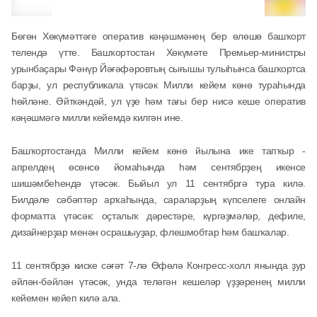
Бөгөн Хөкүмәттәге оператив кәңәшмәнең бер өлөшө башҡорт
телендә үтте. Башҡортостан Хөкүмәте Премьер-министры
урынбаҫары Фәнүр Йәғәфәровтың сығышы тулыһынса башҡортса
барҙы, ул республикала үтәсәк Милли кейем көнө тураһында
һөйләне. Әйткәндәй, ул үҙе һәм тағы бер нисә кеше оператив
кәңәшмәгә милли кейемдә килгән ине.
Башҡортостанда Милли кейем көнө йылына ике тапҡыр -
апрелдең өсөнсө йомаһында һәм сентябрҙең икенсе
шишәмбеһендә үтәсәк. Быйыл ул 11 сентябргә тура килә.
Билдәле сәбәптәр арҡаһында, сараларҙың күпселеге онлайн
форматта үтәсәк: оҫталыҡ дәрестәре, күргәҙмәләр, дефиле,
дизайнерҙар менән осрашыуҙар, флешмобтар һәм башҡалар.
11 сентябрҙә киске сәғәт 7-лә Өфөлә Конгресс-холл янында ҙур
әйлән-бәйлән үтәсәк, унда теләгән кешеләр үҙҙәренең милли
кейемен кейеп килә ала.