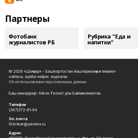
Партнеры
Фотобанк
Рубрика "Еда и
журналистов РБ
напитки"
© 2026 «Шоңҡар» - Башҡортостан йәштәренәң ижтимағи-
сәйәси, әҙәби-нәфис журналы
Об использовании персональных данных
Баш мөхәррир: Айгиз Ғиззәт улы Баймөхәмәтов
Телефон
(347)272-61-64
Эл. почта
Shonkar@yandex.ru
Адрес