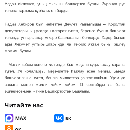
Алдан әйткәнсә, уның сығышы башҡортса булды. Экранда рус
теленә тәржемә күрһәтелеп барҙы.
Радий Хәбиров был йәһәттән Дәүләт Йыйылышы – Ҡоролтай
депутаттарының уларҙан алғараҡ китеп, беренсе булып башҡорт
телендә ултырыштар үткәрә башлағанын белдерҙе. Хәҙер бынан
ары Хөкүмәт ултырыштарында ла техник яҡтан быны эшләү
мөмкин булды.
– Милли кейем көнөнә килгәндә, был мәҙәни-күңел асыу сараһы
түгел. Ул йолаларҙы, мәҙәниәтте һаҡлау өсөн мөһим. Бында
башҡорт ҡына түгел, башҡа милләттәр ҙә ҡатнашһын. Үҙем дә
ваҡыты менән милли кейем кейәм, 11 сентябрҙә лә быны
эшләйәсәкмен, - тине Башҡортостан Башлығы.
Читайте нас