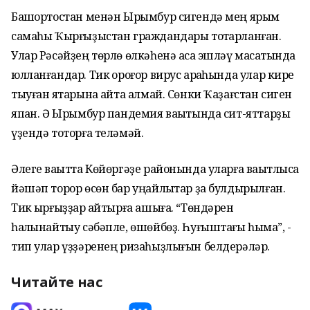
Башҡортостан менән Ырымбур сигендә мең ярым
самаһы Ҡырғыҙыстан граждандары тотҡарланған.
Улар Рәсәйҙең төрлө өлкәһенә аҡса эшләү маҡсатында
юлланғандар. Тик ҡороғор вирус арҡаһында улар кире
тыуған яҡтарына ҡайта алмай. Сөнки Ҡаҙағстан сиген
япҡан. Ә Ырымбур пандемия ваҡытында сит-яттарҙы
үҙендә тоторға теләмәй.
Әлеге ваҡытта Көйөргәҙе районында уларға ваҡытлыса
йәшәп торор өсөн бар уңайлыҡтар ҙа булдырылған.
Тик ҡырғыҙҙар ҡайтырға ашыға. “Төндәрен
һалҡынайтыу сәбәпле, өшөйбөҙ. Һуғыштағы һымаҡ”, -
тип улар үҙҙәренең ризаһыҙлығын белдерәләр.
Читайте нас