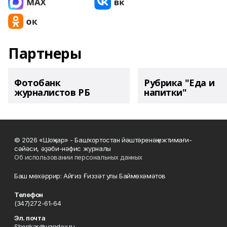
Партнеры
Фотобанк
Рубрика "Еда и
журналистов РБ
напитки"
© 2026 «Шоңҡар» - Башҡортостан йәштәренәң ижтимағи-
сәйәси, әҙәби-нәфис журналы
Об использовании персональных данных
Баш мөхәррир: Айгиз Ғиззәт улы Баймөхәмәтов
Телефон
(347)272-61-64
Эл. почта
Shonkar@yandex.ru