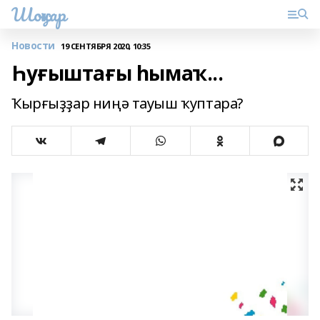
Шоңҡар
Новости
19 СЕНТЯБРЯ 2020, 10:35
Һуғыштағы һымаҡ...
Ҡырғыҙҙар ниңә тауыш ҡуптара?