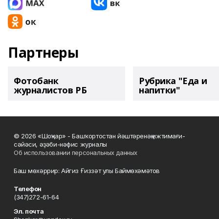
Партнеры
Фотобанк
Рубрика "Еда и
журналистов РБ
напитки"
© 2026 «Шоңҡар» - Башҡортостан йәштәренәң ижтимағи-
сәйәси, әҙәби-нәфис журналы
Об использовании персональных данных
Баш мөхәррир: Айгиз Ғиззәт улы Баймөхәмәтов
Телефон
(347)272-61-64
Эл. почта