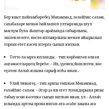
Бер ваҡыт пәйғәмбәребеҙ Мөхәммәд, ғәләйһис-сәләм,
сәхәбәләре менән һөйләшеп ултырғанда шул
мәғлүм була: йәштәр араһында сабырлығы,
эшлеклелеге, көслө ихтыярлығы менән айырылып
торған егет кәсеп итергә сығып киткән.
Тотто ла ҡырға юлланды, - тип көрһөнгән өлкән
әңгәмәселәрҙең береһе. – Их, үҙенең йәшлеген, көс-
ҡеүәтен Аллаһ юлына сарыф итһә икән...
Улай тимәгеҙ, - тип ҡаршы төшкән Мөхәммәд,
ғәләйһис-сәләм. – Әгәр ҙә ки егет туғандарына ризыҡ
табыу өсөн кәсепкә сығып киткән икән, ул – Аллаһ
юлында; ҡартлыҡ ҡорона ингән ата-әсәһе хаҡына аҡса