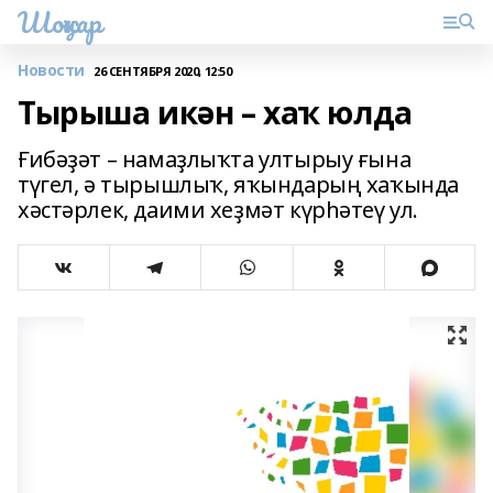
Шоңҡар
Новости
26 СЕНТЯБРЯ 2020, 12:50
Тырыша икән – хаҡ юлда
Ғибәҙәт – намаҙлыҡта ултырыу ғына
түгел, ә тырышлыҡ, яҡындарың хаҡында
хәстәрлек, даими хеҙмәт күрһәтеү ул.