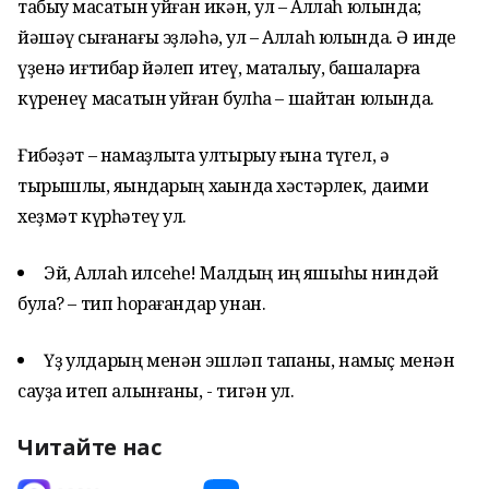
табыу маҡсатын ҡуйған икән, ул – Аллаһ юлында;
йәшәү сығанағы эҙләһә, ул – Аллаһ юлында. Ә инде
үҙенә иғтибар йәлеп итеү, маҡталыу, башҡаларға
күренеү маҡсатын ҡуйған булһа – шайтан юлында.
Ғибәҙәт – намаҙлыҡта ултырыу ғына түгел, ә
тырышлыҡ, яҡындарың хаҡында хәстәрлек, даими
хеҙмәт күрһәтеү ул.
Эй, Аллаһ илсеһе! Малдың иң яҡшыһы ниндәй
була? – тип һорағандар унан.
Үҙ ҡулдарың менән эшләп тапҡаны, намыҫ менән
сауҙа итеп алынғаны, - тигән ул.
Читайте нас