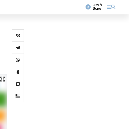
+29 °С
Ясно