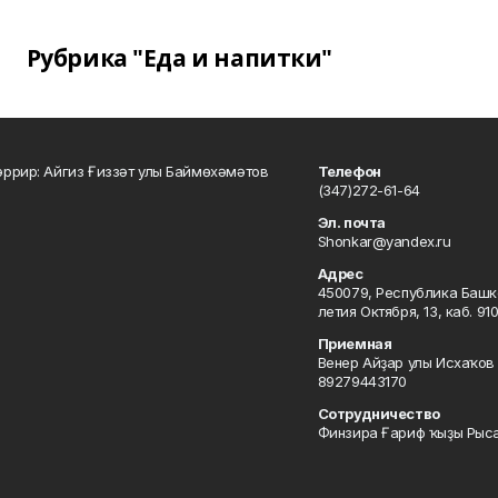
Рубрика "Еда и напитки"
ррир: Айгиз Ғиззәт улы Баймөхәмәтов
Телефон
(347)272-61-64
Эл. почта
Shonkar@yandex.ru
Адрес
450079, Республика Башкор
летия Октября, 13, каб. 91
Приемная
Венер Айҙар улы Исхаҡов 
89279443170
Сотрудничество
Финзира Ғариф ҡыҙы Рыса