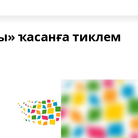
ы» ҡасанға тиклем