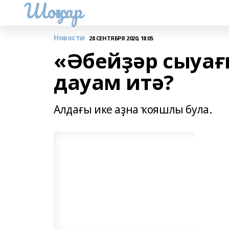
Шоңҡар
Новости
28 СЕНТЯБРЯ 2020, 18:05
«Әбейҙәр сыуағ
дауам итә?
Алдағы ике аҙна ҡояшлы була.