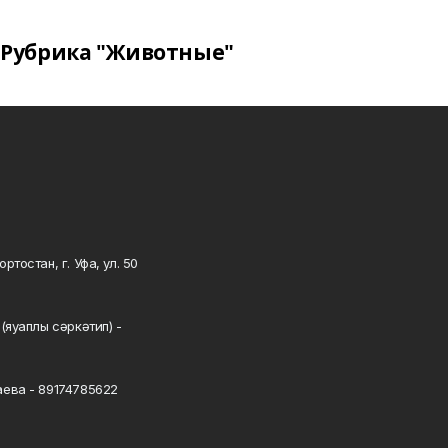
Рубрика "Животные"
тостан, г. Уфа, ул. 50
0
(яуаплы сәркәтип) -
ева - 89174785622