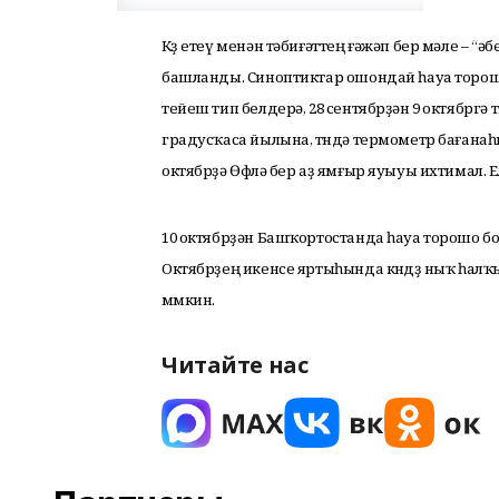
Көҙ етеү менән тәбиғәттең ғәжәп бер мәле – “ә
башланды. Синоптиктар ошондай һауа торош
тейеш тип белдерә, 28 сентябрҙән 9 октябргә
градусҡаса йылына, төндә термометр бағанаһы
октябрҙә Өфөлә бер аҙ ямғыр яуыуы ихтимал. Ел
10 октябрҙән Башҡортостанда һауа торошо боҙ
Октябрҙең икенсе яртыһында көндөҙ ныҡ һалҡ
мөмкин.
Читайте нас