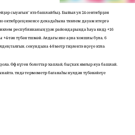
бейҙәр сыуағын” көтә башлайбыҙ. Быйыл ул 24 сентябрҙән
о октябрҙең икенсе декадаһына тиклем дауам итергә
 тиклем республиканың үҙәк райондарында һауа көндөҙ +16
 +4-тән түбән төшмәй. Алдағы ике аҙна ҡояшлы була, 6
дең талғын, секундына 4-8 метр тиҙлектә иҫеүе көтөлә.
ола. Өфө күген болоттар ҡаплай, быҫҡаҡ ямғыр яуа башлай.
ынайта, төндә термометр бағанаһы нулдән түбәнәйеүе