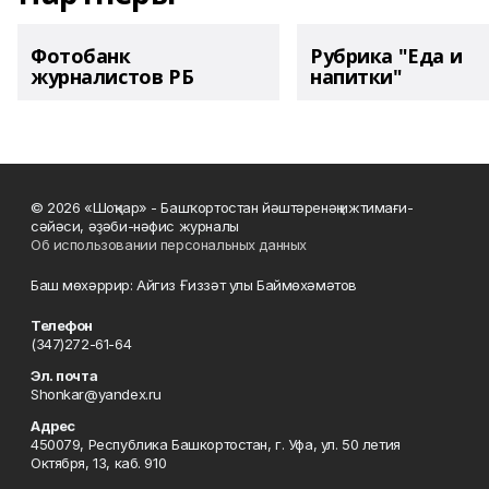
Фотобанк
Рубрика "Еда и
журналистов РБ
напитки"
© 2026 «Шоңҡар» - Башҡортостан йәштәренәң ижтимағи-
сәйәси, әҙәби-нәфис журналы
Об использовании персональных данных
Баш мөхәррир: Айгиз Ғиззәт улы Баймөхәмәтов
Телефон
(347)272-61-64
Эл. почта
Shonkar@yandex.ru
Адрес
450079, Республика Башкортостан, г. Уфа, ул. 50 летия
Октября, 13, каб. 910