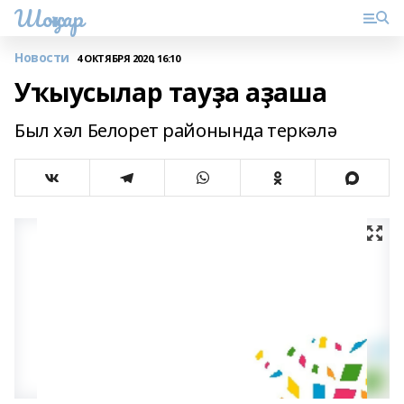
Шоңҡар
Новости
4 ОКТЯБРЯ 2020, 16:10
Уҡыусылар тауҙа аҙаша
Был хәл Белорет районында теркәлә