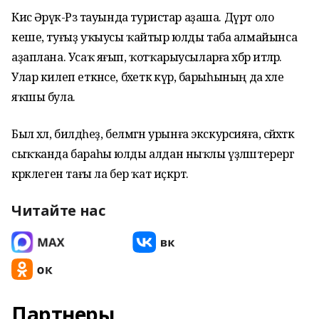
Кисә Әрүәк-Рәз тауында туристар аҙаша. Дүрт оло
кеше, туғыҙ уҡыусы ҡайтыр юлды таба алмайынса
аҙаплана. Усаҡ яғып, ҡотҡарыусыларға хәбәр итәләр.
Улар килеп еткәнсе, бәхеткә күрә, барыһының да хәле
яҡшы була.
Был хәл, билдәһеҙ, белмәгән урынға экскурсияға, сәйәхәткә
сыҡҡанда бараһы юлды алдан ныҡлы үҙләштерергә
кәрәклеген тағы ла бер ҡат иҫкәртә.
Читайте нас
Партнеры