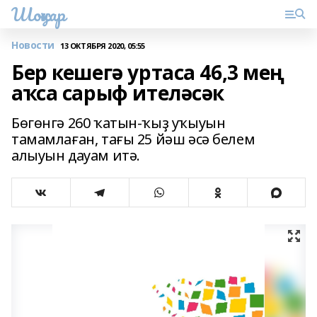
Шоңҡар
Новости
13 ОКТЯБРЯ 2020, 05:55
Бер кешегә уртаса 46,3 мең
аҡса сарыф ителәсәк
Бөгөнгә 260 ҡатын-ҡыҙ уҡыуын
тамамлаған, тағы 25 йәш әсә белем
алыуын дауам итә.