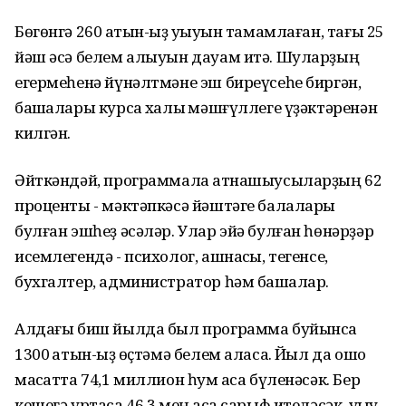
Бөгөнгә 260 ҡатын-ҡыҙ уҡыуын тамамлаған, тағы 25
йәш әсә белем алыуын дауам итә. Шуларҙың
егермеһенә йүнәлтмәне эш биреүсеһе биргән,
башҡалары курсҡа халыҡ мәшғүллеге үҙәктәренән
килгән.
Әйткәндәй, программала ҡатнашыусыларҙың 62
проценты - мәктәпкәсә йәштәге балалары
булған эшһеҙ әсәләр. Улар эйә булған һөнәрҙәр
исемлегендә - психолог, ашнаҡсы, тегенсе,
бухгалтер, администратор һәм башҡалар.
Алдағы биш йылда был программа буйынса
1300 ҡатын-ҡыҙ өҫтәмә белем аласаҡ. Йыл да ошо
маҡсатта 74,1 миллион һум аҡса бүленәсәк. Бер
кешегә уртаса 46,3 мең аҡса сарыф ителәсәк, уҡыу