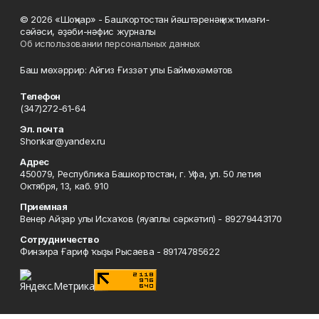
© 2026 «Шоңҡар» - Башҡортостан йәштәренәң ижтимағи-
сәйәси, әҙәби-нәфис журналы
Об использовании персональных данных
Баш мөхәррир: Айгиз Ғиззәт улы Баймөхәмәтов
Телефон
(347)272-61-64
Эл. почта
Shonkar@yandex.ru
Адрес
450079, Республика Башкортостан, г. Уфа, ул. 50 летия
Октября, 13, каб. 910
Приемная
Венер Айҙар улы Исхаҡов (яуаплы сәркәтип) - 89279443170
Сотрудничество
Финзира Ғариф ҡыҙы Рысаева - 89174785622