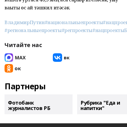
ваҡыты өс ай тәшкил итәсәк.
ВладимирПутин
#национальныепроекты
#нацпрое
#региональныепроекты
#регпроекты
#нацпроекты
Читайте нас
Партнеры
Фотобанк
Рубрика "Еда и
журналистов РБ
напитки"