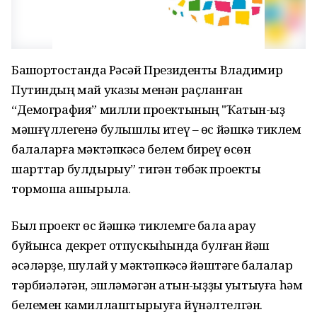
Башҡортостанда Рәсәй Президенты Владимир
Путиндың май указы менән раҫланған
“Демография” милли проектының "Ҡатын-ҡыҙ
мәшғүллегенә булышлыҡ итеү – өс йәшкә тиклем
балаларға мәктәпкәсә белем биреү өсөн
шарттар булдырыу” тигән төбәк проекты
тормошҡа ашырыла.
Был проект өс йәшкә тиклемге бала ҡарау
буйынса декрет отпускыһында булған йәш
әсәләрҙе, шулай уҡ мәктәпкәсә йәштәге балалар
тәрбиәләгән, эшләмәгән ҡатын-ҡыҙҙы уҡытыуға һәм
белемен камиллаштырыуға йүнәлтелгән.