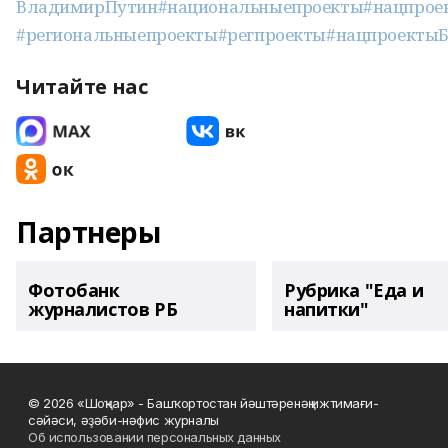
ВладимирПутин
#национальныепроекты
#нацпрое
#региональныепроекты
#регпроекты
#нацпроекты
Читайте нас
Партнеры
Фотобанк
Рубрика "Еда и
журналистов РБ
напитки"
© 2026 «Шоңҡар» - Башҡортостан йәштәренәң ижтимағи-
сәйәси, әҙәби-нәфис журналы
Об использовании персональных данных