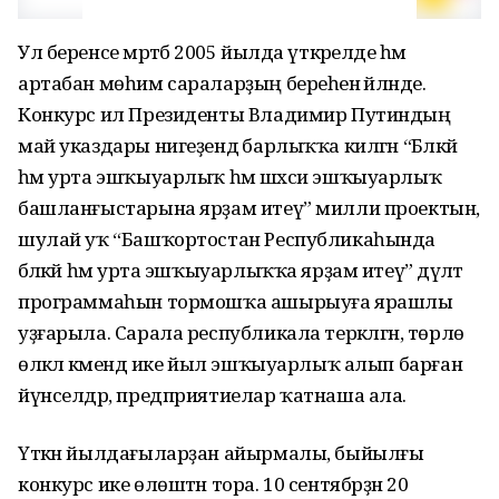
Ул беренсе мәртәбә 2005 йылда үткәрелде һәм
артабан мөһим сараларҙың береһенә әйләнде.
Конкурс ил Президенты Владимир Путиндың
май указдары нигеҙендә барлыҡҡа килгән “Бәләкәй
һәм урта эшҡыуарлыҡ һәм шәхси эшҡыуарлыҡ
башланғыстарына ярҙам итеү” милли проектын,
шулай уҡ “Башҡортостан Республикаһында
бәләкәй һәм урта эшҡыуарлыҡҡа ярҙам итеү” дәүләт
программаһын тормошҡа ашырыуға ярашлы
уҙғарыла. Сарала республикала теркәлгән, төрлө
өлкәлә кәмендә ике йыл эшҡыуарлыҡ алып барған
йүнселдәр, предприятиелар ҡатнаша ала.
Үткән йылдағыларҙан айырмалы, быйылғы
конкурс ике өлөштән тора. 10 сентябрҙән 20