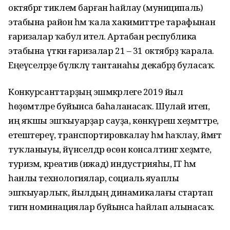
октябргә тиклем барған һайлау (муниципаль)
этабына район һәм ҡала хакимиәттәре тарафынан
ғаризалар ҡабул ителә. Артабан республика
этабына үткән ғаризалар 21 – 31 октябрҙә ҡарала.
Еңеүселәрҙе бүләкләү тантанаһы декабрҙә буласаҡ.
Конкурсанттарҙың эшмәкәрлеге 2019 йыл
һөҙөмтәләре буйынса баһаланасаҡ. Шулай итеп,
иң яҡшы эшҡыуарҙар сауҙа, көнкүреш хеҙмәттәре,
етештереү, транспортировкалау һәм һаҡлау, йәмәғәт
туҡланыуы, йүнселдәр өсөн консалтинг хеҙмәте,
туризм, креатив (ижад) индустрияһы, IT һәм
һанлы технологиялар, социаль яуаплы
эшҡыуарлыҡ, йылдың динамикалағы стартап
тигән номинациялар буйынса һайлап алынасаҡ.