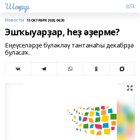
Шоңҡар
Новости
13 ОКТЯБРЯ 2020, 06:20
Эшҡыуарҙар, һеҙ әҙерме?
Еңеүселәрҙе бүләкләү тантанаһы декабрҙә
буласаҡ.