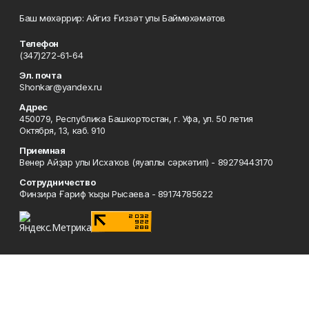
Баш мөхәррир: Айгиз Ғиззәт улы Баймөхәмәтов
Телефон
(347)272-61-64
Эл. почта
Shonkar@yandex.ru
Адрес
450079, Республика Башкортостан, г. Уфа, ул. 50 летия
Октября, 13, каб. 910
Приемная
Венер Айҙар улы Исхаҡов (яуаплы сәркәтип) - 89279443170
Сотрудничество
Финзира Ғариф ҡыҙы Рысаева - 89174785622