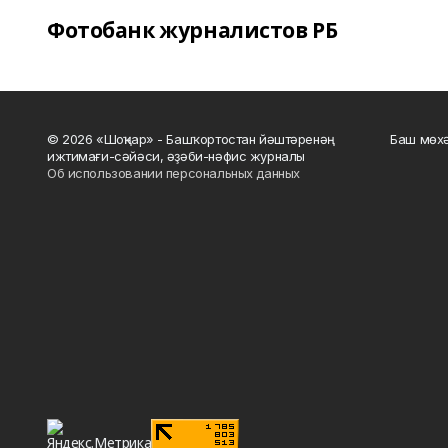
Фотобанк журналистов РБ
© 2026 «Шоңҡар» - Башҡортостан йәштәренәң
Баш мөхә
ижтимағи-сәйәси, әҙәби-нәфис журналы
Об использовании персональных данных