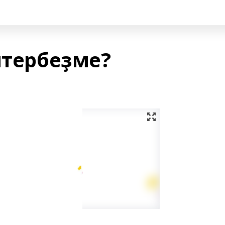
итербеҙме?