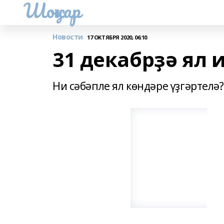
Шоңҡар
Новости
17 ОКТЯБРЯ 2020, 06:10
31 декабрҙә ял 
Ни сәбәпле ял көндәре үҙгәртелә?