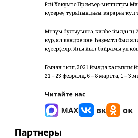
Рәсәй Хөкүмәте Премьер-министры М
күсереү тураһындағы ҡарарға ҡул 
Мәғлүм булыуынса, киләһе йылдың 2 һә
күрә, ял көндәре ине. Һөҙөмтәлә был ял
күсерҙеләр. Яңы йыл байрамы ун көн
Бынан тыш, 2021 йылда халыҡты йәнә 
21 – 23 февралдә, 6 – 8 мартта, 1 – 3 м
Читайте нас
Партнеры