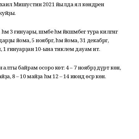
ихаил Мишустин 2021 йылда ял көндәрен
ҡуйҙы.
м 3 ғинуары, шәмбе һәм йәкшәмбегә тура килгәнгә
дарҙы йома, 5 ноябргә, һәм йома, 31 декабргә,
, 1 ғинуарҙан 10-ына тиклем дауам итә.
алты байрам осоро көтә: 4 – 7 ноябрҙә дүрт көн,
айҙа, 8 – 10 майҙа һәм 12 – 14 июндә өсәр көн.