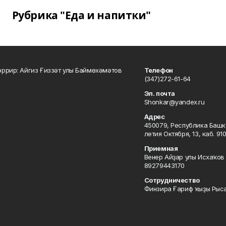
Рубрика "Еда и напитки"
ррир: Айгиз Ғиззәт улы Баймөхәмәтов
Телефон
(347)272-61-64
Эл. почта
Shonkar@yandex.ru
Адрес
450079, Республика Башкор
летия Октября, 13, каб. 91
Приемная
Венер Айҙар улы Исхаҡов 
89279443170
Сотрудничество
Финзира Ғариф ҡыҙы Рыса