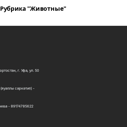
Рубрика "Животные"
тостан, г. Уфа, ул. 50
0
(яуаплы сәркәтип) -
ева - 89174785622