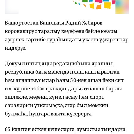
Башҡортостан Башлығы Радий Хәбиров
коронавирус таралыу хәүефенә бәйле юғары
әҙерлек тәртибе тураһындағы указға үҙгәрештәр
индерҙе.
Документтың яңы редакцияһына ярашлы,
республика биләмәһендә планлаштырылған
һәм ҡатнашыусылар һаны 50-нән ашҡан йәки сит
ил, күрше төбәк граждандары ҡатнашҡан барлыҡ
эшлекле, мәҙәни, күңел асыу һәм спорт
сараларын үткәрмәҫкә, әгәр был мөмкин
булмаһа, һуңғараҡ ваҡытҡа күсерергә.
65 йәштән өлкән кешеләргә, ауырлы ҡатындарға