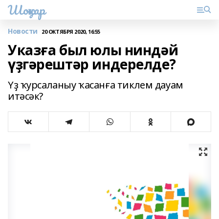
Шоңҡар
Новости
20 ОКТЯБРЯ 2020, 16:55
Указға был юлы ниндәй
үҙгәрештәр индерелде?
Үҙ ҡурсаланыу ҡасанға тиклем дауам
итәсәк?