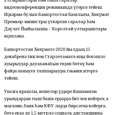
видеоконференция режимында үтергә тейеш.
Иҫкәрмә булып Башҡортостан Башлығы, Хөкүмәт
Премьер-министры үткәргән саралар һәм
Дәүләт Йыйылышы – Ҡоролтай ултырыштары
иҫәпләнә.
Башҡортостан Хөкүмәте 2020 йылдың 15
декабренә тиклем Стәрлетамаҡта яңы йоғошло
ауырыуҙар дауаханаһын төҙөп бөтөү һәм
файҙаланыуға тапшырыуҙы тәьмин итергә
тейеш.
Указға ярашлы, кешеләр үҙҙәре йәшәмәгән
урындарҙан тыш башҡа ерҙәрҙә битлек кейергә, ә
магазин, банк һәм КФҮ-ларҙа бирсәткә кейергә,
бөтә ерҙә лә 1,5 метрләҡ социаль дистанцияны