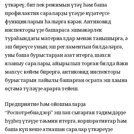
үткәреү, битлек режимын үтәү һәм башҡа
профилактик сараларҙы үтәүҙе күҙәтеүсе
функцияларын һалырға кәрәк. Антиковид
инспекторы үҙе башҡарасаҡ эшмәкәрлек
тураһындағы материалдар менән танышырға, ә
эш биреүсе уның эш регламентын билдәләргә,
уны башҡа бурыстарҙан азат итергә, шәхси
яҡланыу саралары, айырылып торған билдә йәки
махсус кейем бирергә, антиковид инспекторы
бурыстарын лайыҡлы башҡарған осраҡта эш хаҡына
өҫтәмә түләүҙе ҡарарға тейеш.
Предприятие һәм ойошмаларҙа
“Роспотребнадзор” эшләп сығарған тәҡдимдәрҙе
һүҙһеҙ үтәүҙе тәьмин итергә, корпоративтар һәм
башҡа күп кеше ҡатнашҡан саралар үткәреүҙе