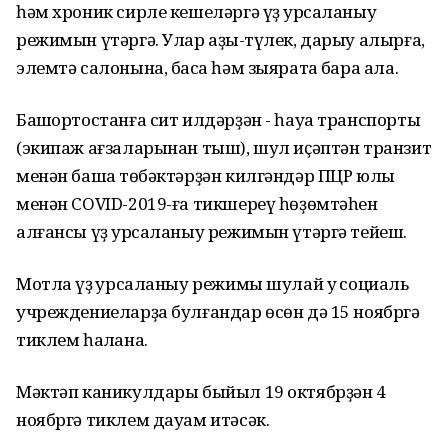
һәм хроник сирле кешеләргә үҙ ҡурсаланыу
режимын үтәргә. Улар аҙыҡ-түлек, дарыу алырға,
элемтә салонына, баҡса һәм зыяратҡа бара ала.
Башҡортостанға сит илдәрҙән - һауа транспорты
(экипаж ағзаларынан тыш), шул иҫәптән транзит
менән башҡа төбәктәрҙән килгәндәр ПЦР юлы
менән COVID-2019-ға тикшереү һөҙөмтәһен
алғансы үҙ ҡурсаланыу режимын үтәргә тейеш.
Мотлаҡ үҙ ҡурсаланыу режимы шулай уҡ социаль
учреждениеларҙа булғандар өсөн дә 15 ноябргә
тиклем һаҡлана.
Мәктәп каникулдары быйыл 19 октябрҙән 4
ноябргә тиклем дауам итәсәк.