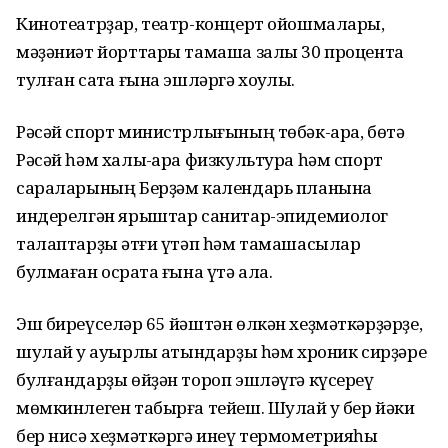
Кинотеатрҙар, театр-концерт ойошмалары,
мәҙәниәт йорттары тамаша залы 30 процентҡа
тулған саҡта ғына эшләргә хоҡуҡлы.
Рәсәй спорт министрлығының төбәк-ара, бөтә
Рәсәй һәм халыҡ-ара физкультура һәм спорт
сараларының Берҙәм календарь планына
индерелгән ярыштар санитар-эпидемиолог
талаптарҙы ҡәтғи үтәп һәм тамашасылар
булмаған осраҡта ғына үтә ала.
Эш биреүселәр 65 йәштән өлкән хеҙмәткәрҙәрҙе,
шулай уҡ ауырлы ҡатындарҙы һәм хроник сирҙәре
булғандарҙы өйҙән тороп эшләүгә күсереү
мөмкинлеген табырға тейеш. Шулай уҡ бер йәки
бер нисә хеҙмәткәргә инеү термометрияһы