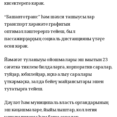
кисектерегә кәрәк.
“Башавтотранс” һәм шәхси ташыусылар
транспорт хәрәкәте графигын
оптимәлләштерергә тейеш, был
пассажирҙарҙың социаль дистанцияны үтәүе
өсөн кәрәк.
Йәмәғәт туҡланыуы ойошмалары эш ваҡытын 23
сәғәткә тиклем билдәләргә, корпоратив саралар,
туйҙар, юбилейҙар, иҫкә алыу саралары
үткәрмәҫкә, залда бейеү майҙансыҡтары эшен
туҡтатырға тейеш.
Дәүләт һәм муниципаль власть органдарының
эш кәңәшмәләре, йыйылыштар, коллегия
ултырыштары һәм башҡа саралар