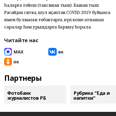
һаҡларға тейеш (таксинан тыш). Бынан тыш
Рәсәйҙән ситкә, шул иҫәптән COVID-2019 буйынса
имен булмаған төбәктәргә, күп кеше ҡатнашҡан
саралар һәм урындарға бармау һорала.
Читайте нас
Партнеры
Фотобанк
Рубрика "Еда и
журналистов РБ
напитки"