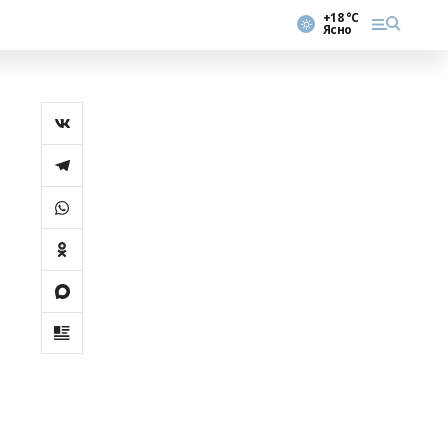
+18 °С
Ясно