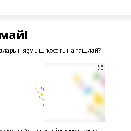
лмай!
балаларын яҙмыш ҡосағына ташлай?
ырға мөмкин. Араларында балаларын яҙмыш