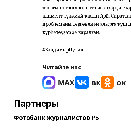
ҡосағына ташлаған ата-әсәйҙәр ҙә етәр
алимент түләмәй ҡасып йөрөй. Сиратт
проблеманы теҙгененән алырға ҡушты
күрһәтеүҙәр ҙә ҡаралған.
#ВладимирПутин
Читайте нас
Партнеры
Фотобанк журналистов РБ