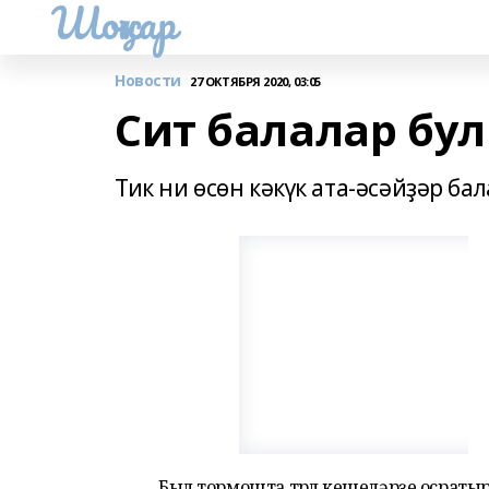
Шоңҡар
Новости
27 ОКТЯБРЯ 2020, 03:05
Сит балалар бу
Тик ни өсөн кәкүк ата-әсәйҙәр 
Был тормошта төрлө кешеләрҙе осрат