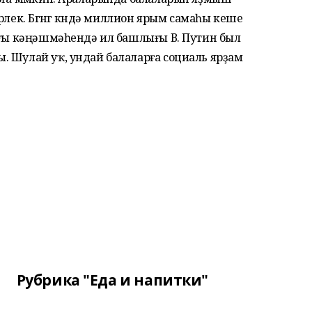
лек. Бөгөнгө көндә миллион ярым самаһы кеше
ағы кәңәшмәһендә ил башлығы В. Путин был
. Шулай уҡ, ундай балаларға социаль ярҙам
Рубрика "Еда и напитки"