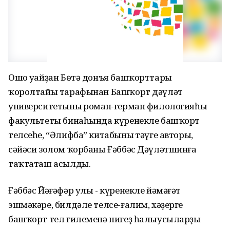
Ошо уңайҙан Бөтә донъя башҡорттары
ҡоролтайы тарафынан Башҡорт дәүләт
университетының роман-герман филологияһы
факультеты бинаһында күренекле башҡорт
телсеһе, “Әлифба” китабының тәүге авторы,
сәйәси золом ҡорбаны Ғәббәс Дәүләтшинға
таҡтаташ асылды.
Ғәббәс Йәғәфәр улы - күренекле йәмәғәт
эшмәкәре, билдәле телсе-ғалим, хәҙерге
башҡорт тел ғилеменә нигеҙ һалыусыларҙың