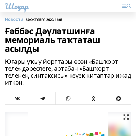
Шоңҡар
Новости
30 ОКТЯБРЯ 2020, 16:05
Ғәббәс Дәүләтшинға
мемориаль таҡтаташ
асылды
Юғары уҡыу йорттары өсөн «Башҡорт
теле» дәреслеге, артабан «Башҡорт
теленең синтаксисы» кеүек китаптар ижад
иткән.