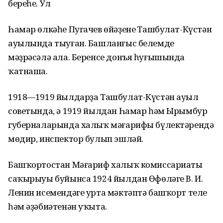
береһе. Ул
Һамар өлкәһе Пугачев өйәҙенең Ташбулат-Күстән
ауылында тыуған. Башланғыс белемде
мәҙрәсәлә ала. Беренсе донъя һуғышында
ҡатнаша.
1918—1919 йылдарҙа Ташбулат-Күстән ауыл
советында, ә 1919 йылдан Һамар һәм Ырымбур
губерналарында халыҡ мәғарифы бүлектәрендә
мөдир, инспектор булып эшләй.
Башҡортостан Мәғариф халыҡ комиссариаты
саҡырыуы буйынса 1924 йылдан Өфөләге В. И.
Ленин исемендәге урта мәктәптә башҡорт теле
һәм әҙәбиәтенән уҡыта.