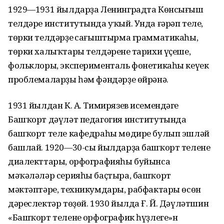
1929—1931 йылдарҙа Ленинградта Көнсығыш
телдәре институтында уҡый. Унда ғәрәп теле,
төрки телдәрҙең сағыштырма грамматикаһы,
төрки халыҡтары телдәренең тарихи үҫеше,
фольклоры, эксперименталь фонетикаһы кеүек
проблемаларҙы һәм фәндәрҙе өйрәнә.
1931 йылдан К. А. Тимирязев исемендәге
Башҡорт дәүләт педагогия институтында
башҡорт теле кафедраһы мөдире булып эшләй
башлай. 1920—30-сы йылдарҙа башҡорт теленең
диалекттары, орфографияһы буйынса
мәҡәләләр серияһы баҫтыра, башҡорт
мәктәптәре, техникумдары, рабфактары өсөн
дәреслектәр төҙөй. 1930 йылда Ғ. Й. Дәүләтшин
«Башҡорт теленең орфографик һүҙлеге»н