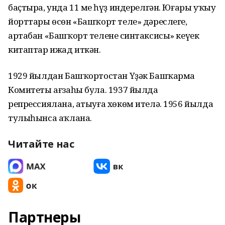
баҫтыра, унда 11 мең һүҙ индерелгән. Юғары уҡыу
йорттары өсөн «Башҡорт теле» дәреслеге,
артабан «Башҡорт теленең синтаксисы» кеүек
китаптар ижад иткән.
1929 йылдан Башҡортостан Үҙәк Башҡарма
Комитеты ағзаһы була. 1937 йылда
репрессиялана, атыуға хөкөм ителә. 1956 йылда
тулыһынса аҡлана.
Читайте нас
Партнеры