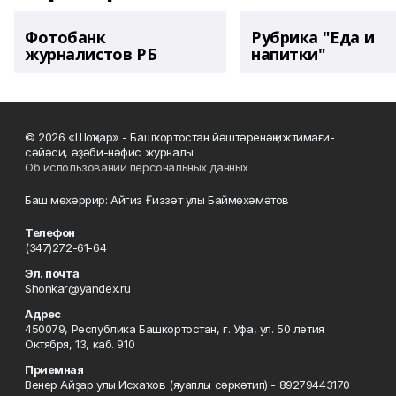
Фотобанк
Рубрика "Еда и
журналистов РБ
напитки"
© 2026 «Шоңҡар» - Башҡортостан йәштәренәң ижтимағи-
сәйәси, әҙәби-нәфис журналы
Об использовании персональных данных
Баш мөхәррир: Айгиз Ғиззәт улы Баймөхәмәтов
Телефон
(347)272-61-64
Эл. почта
Shonkar@yandex.ru
Адрес
450079, Республика Башкортостан, г. Уфа, ул. 50 летия
Октября, 13, каб. 910
Приемная
Венер Айҙар улы Исхаҡов (яуаплы сәркәтип) - 89279443170