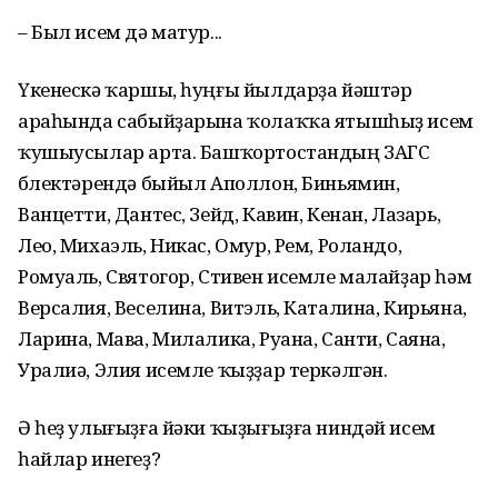
– Был исем дә матур...
Үкенескә ҡаршы, һуңғы йылдарҙа йәштәр
араһында сабыйҙарына ҡолаҡҡа ятышһыҙ исем
ҡушыусылар арта. Башҡортостандың ЗАГС
бүлектәрендә быйыл Аполлон, Биньямин,
Ванцетти, Дантес, Зейд, Кавин, Кенан, Лазарь,
Лео, Михаэль, Никас, Омур, Рем, Роландо,
Ромуаль, Святогор, Стивен исемле малайҙар һәм
Версалия, Веселина, Витэль, Каталина, Кирьяна,
Ларина, Мава, Милалика, Руана, Санти, Саяна,
Уралиә, Элия исемле ҡыҙҙар теркәлгән.
Ә һеҙ улығыҙға йәки ҡыҙығыҙға ниндәй исем
һайлар инегеҙ?