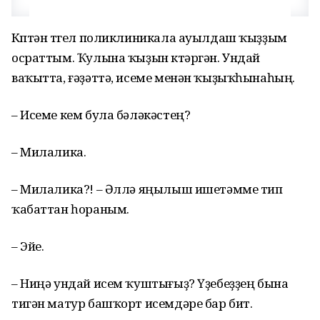
Күптән түгел поликлиникала ауылдаш ҡыҙҙым
осраттым. Ҡулына ҡыҙын күтәргән. Ундай
ваҡытта, ғәҙәттә, исеме менән ҡыҙыҡһынаһың.
– Исеме кем була бәләкәстең?
– Милалика.
– Милалика?! – Әллә яңылыш ишетәмме тип
ҡабаттан һораным.
– Эйе.
– Ниңә ундай исем ҡуштығыҙ? Үҙебеҙҙең бына
тигән матур башҡорт исемдәре бар бит.