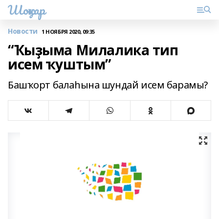
Шоңҡар
Новости
1 НОЯБРЯ 2020, 09:35
“Ҡыҙыма Милалика тип
исем ҡуштым”
Башҡорт балаһына шундай исем барамы?