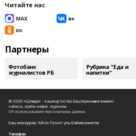
Читайте нас
Партнеры
Фотобанк
Рубрика "Еда и
журналистов РБ
напитки"
© 2026 «Шоңҡар» - Башҡортостан йәштәренәң ижтимағи-
сәйәси, әҙәби-нәфис журналы
Об использовании персональных данных
Баш мөхәррир: Айгиз Ғиззәт улы Баймөхәмәтов
Телефон