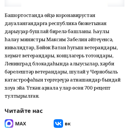
Башҡортостанда өйҙә коронавирустан
дауаланғандарға республика бюжетынан
дарыуҙар бушлай бирелә башланы. Һаулыҡ
һаҡлау министры Максим Забелин әйтеүенсә,
инвалидтар, Бөйөк Ватан һуғыш ветерандары,
хеҙмәт ветерандары, концлагерь тотҡондары,
Ленинград блокадаһында ҡалыусылар, хәрби
бәрелештәр ветерандары, шулай уҡ Чернобыль
катастрофаһын тергеҙеүҙә ҡатнашҡандар бындай
хоҡуҡҡа эйә. Үткән аҙнала улар өсөн 700 рецепт
тултырылған.
Читайте нас