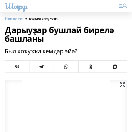
Шоңҡар
Новости
2 НОЯБРЯ 2020, 15:00
Дарыуҙар бушлай бирелә
башланы
Был хоҡуҡҡа кемдәр эйә?