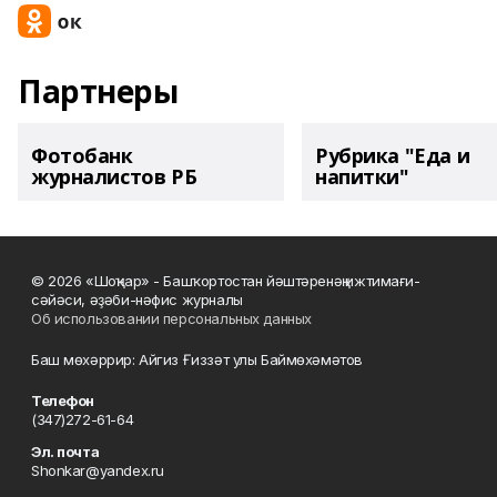
Партнеры
Фотобанк
Рубрика "Еда и
журналистов РБ
напитки"
© 2026 «Шоңҡар» - Башҡортостан йәштәренәң ижтимағи-
сәйәси, әҙәби-нәфис журналы
Об использовании персональных данных
Баш мөхәррир: Айгиз Ғиззәт улы Баймөхәмәтов
Телефон
(347)272-61-64
Эл. почта
Shonkar@yandex.ru